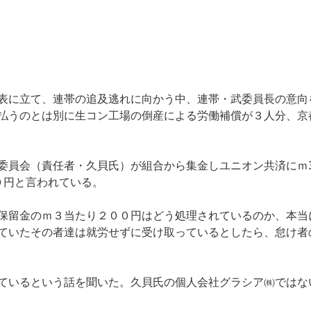
表に立て、連帯の追及逃れに向かう中、連帯・武委員長の意向
払うのとは別に生コン工場の倒産による労働補償が３人分、京
委員会（責任者・久貝氏）が組合から集金しユニオン共済にｍ
０円と言われている。
保留金のｍ３当たり２００円はどう処理されているのか、本当
ていたその者達は就労せずに受け取っているとしたら、怠け者
ているという話を聞いた。久貝氏の個人会社グラシア㈱ではな