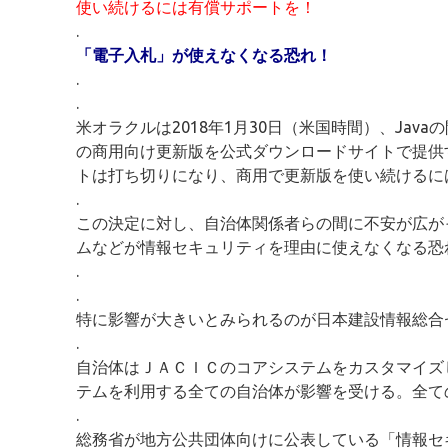
使い続けるには有償サポートを！
.
「電子入札」が使えなくなる恐れ！
.
.
米オラクルは2018年1月30日（米国時間）、Javaの開発・実行環
の商用向け更新版を公式ダウンロードサイトで提供す
トは打ち切りになり、商用で更新版を使い続けるに
.
この決定に対し、自治体関係者らの間に不安が広がっ
ムなどが情報セキュリティを理由に使えなくなる恐
.
.
特に影響が大きいとみられるのが日本建設情報総合セ
.
自治体はＪＡＣＩＣのコアシステムをカスタマイズ
テムを利用する全ての自治体が影響を受ける。全て
.
総務省が地方公共団体向けに公表している「情報セ