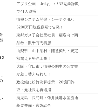
アプリ企画「Unity」：SNS副業詐欺
で41人逮捕！
情報システム開発・シーテクHD：
8200万円脱税容疑で告発！
を
東邦ガス子会社元社員：顧客向け商
都
品券・数千万円着服！
山梨県・山中湖村：随意契約・規定
3２
額超える発注工事！
大阪・守口市：情報公開中の公文書
が差し替えられた！
に
の
政投銀に粉飾決算提示：20億円詐
取・元社長を再逮捕！
鹿児島・長島町：薄井漁港水産流通
い
基盤整備・官製談合！