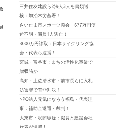
三井住友建設ら2法人3人を書類送
会
検：加治木労基署！
さいたま市スポーツ協会：677万円使
員
途不明・職員1人逃亡！
3000万円詐取：日本サイクリング協
会・代表ら逮捕！
宮城・富谷市：まちの活性化事業で
贈収賄か！
高知・土佐清水市：前市長らに入札
妨害罪で有罪判決！
NPO法人元気になろう福島・代表理
事：補助金返還・裁判！
大東市・収賄容疑：職員と建設会社
代表が逮捕！