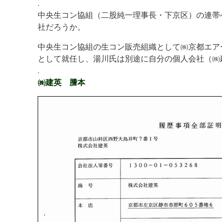
.
中央生コン協組（二股純一理事長・下京区）の連帯
社だろうか。
中央生コン協組の生コン販売組織として㈱京都エア
として就任し、湯川氏は別途に自分の個人会社（㈱
.
㈱建英 謄本