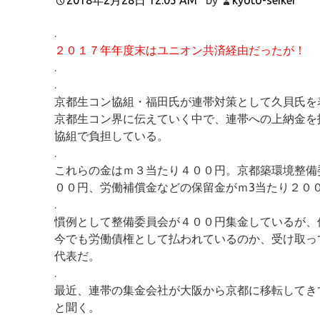
.
２０１７年年度末はユニオン共済経由だったが！
.
.
京都生コン協組・福田氏が連帯対策として久貝氏を
京都生コン界に伝えていく中で、連帯への上納金を
協組で負担している。
.
これらの金はｍ３当たり４００円。京都築環境整備
００円、労働補償金などの保留金がｍ3当たり２０
.
慣例として整備委員会が４００円集金しているが、
今でも労働債権として払われているのか、受け取っ
代表だ。
.
最近、連帯の集金会社が大阪から京都に移転してき
と聞く。