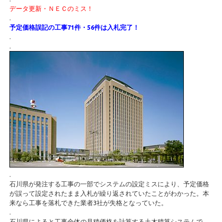
データ更新・ＮＥＣのミス！
.
予定価格誤記の工事71件・56件は入札完了！
.
.
.
石川県が発注する工事の一部でシステムの設定ミスにより、予定価格
が誤って設定されたまま入札が繰り返されていたことがわかった。本
来なら工事を落札できた業者3社が失格となっていた。
.
石川県によると工事全体の見積価格を計算する土木積算システムで、