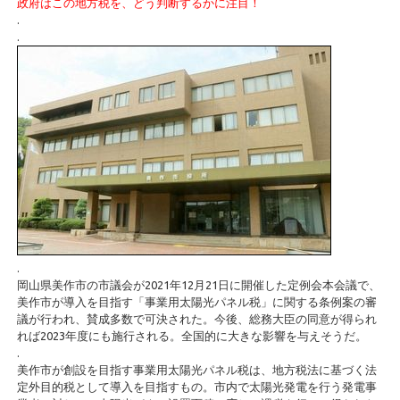
政府はこの地方税を、どう判断するかに注目！
.
.
.
岡山県美作市の市議会が2021年12月21日に開催した定例会本会議で、
美作市が導入を目指す「事業用太陽光パネル税」に関する条例案の審
議が行われ、賛成多数で可決された。今後、総務大臣の同意が得られ
れば2023年度にも施行される。全国的に大きな影響を与えそうだ。
.
美作市が創設を目指す事業用太陽光パネル税は、地方税法に基づく法
定外目的税として導入を目指すもの。市内で太陽光発電を行う発電事