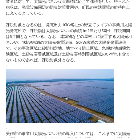
業者に対して、太陽光パネル設置面積に応じて課税を行い、得られた
税収は、発電設備周辺の防災対策費用や、町民の生活環境の維持向上
に充てるとしている。
.
課税対象となるのは、発電出力10kW以上の野立てタイプの事業用太陽
光発電所で、課税額は太陽光パネルの面積1m2当たり50円、課税期間
は5年間となっている。なお、建築物などの屋根上に設置する太陽光パ
ネルや、10kW未満の太陽光発電設備、50kW未満の太陽光発電設備
で、その事業区域に砂防指定地、地すべり防止区域、急傾斜地崩壊危
険区域、土砂災害警戒区域及び土砂災害特別警戒区域のいずれも含ま
ないものであれば、課税対象外となる。
.
.
美作市の事業用太陽光パネル税の導入については、これまでに太陽光