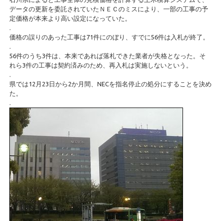
データの更新を委託されていたＮＥＣのミスにより、一部の工事の予
定価格が本来より高い設定になっていた。
.
価格の誤りのあった工事は71件にのぼり、すでに56件は入札が終了。
.
56件のうち3件は、本来であれば落札できた業者が失格となった。そ
れら3件の工事は契約済みのため、再入札は実施しないという。
.
県では12月23日から2か月間、NECを指名停止の処分にすることを決め
た。
.