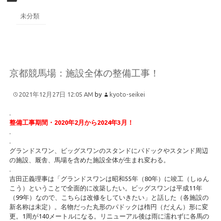
未分類
京都競馬場：施設全体の整備工事！
2021年12月27日 12:05 AM
by
kyoto-seikei
.
整備工事期間・2020年2月から2024年3月！
.
.
グランドスワン、ビッグスワンのスタンドにパドックやスタンド周辺
の施設、厩舎、馬場を含めた施設全体が生まれ変わる。
.
吉田正義理事は「グランドスワンは昭和55年（80年）に竣工（しゅん
こう）ということで全面的に改築したい。ビッグスワンは平成11年
（99年）なので、こちらは改修をしていきたい」と話した（各施設の
新名称は未定）。名物だった丸形のパドックは楕円（だえん）形に変
更。1周が140メートルになる。リニューアル後は雨に濡れずに各馬の