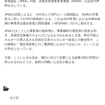
発電協会（JPEA）の他、太陽光発電事業者連盟（ASPEn）も反対の声
明を出している。
.
JPEAの試算によると、1m2当たり50円という課税額は、1kWhの売電
収入に対して0.3円の税負担となる。これは2019年度における500kW未
満の事業用太陽光発電の買取価格（14円/kWh）の2％に相当する。
JPEAではこうした事業者の負担増が、事業継続や再投資の意欲を削
ぎ、長期安定稼働のさまたげになるおそれがあると主張。再生可能エ
ネルギーの導入拡大を目指す日本のエネルギー政策との整合性や、こ
の税制が「固定資産税との二重課税になるのではないか」といった点
が争点となっている。
.
今後、こうした点を含め、施行に向けて必要になる総務大臣の同意が
得られるのかどうか、政府の判断にも注目が集まる。
.
未分類