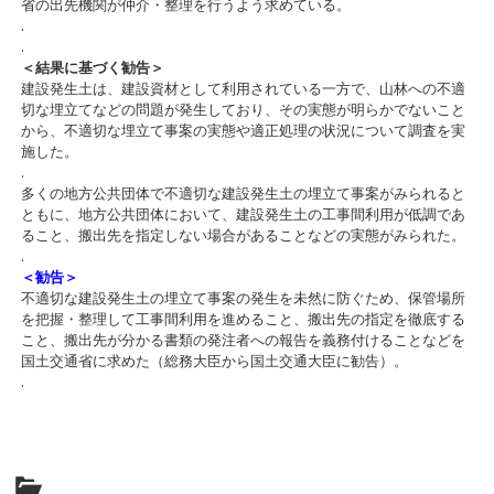
省の出先機関が仲介・整理を行うよう求めている。
.
.
＜結果に基づく勧告＞
建設発生土は、建設資材として利用されている一方で、山林への不適
切な埋立てなどの問題が発生しており、その実態が明らかでないこと
から、不適切な埋立て事案の実態や適正処理の状況について調査を実
施した。
.
多くの地方公共団体で不適切な建設発生土の埋立て事案がみられると
ともに、地方公共団体において、建設発生土の工事間利用が低調であ
ること、搬出先を指定しない場合があることなどの実態がみられた。
.
＜勧告＞
不適切な建設発生土の埋立て事案の発生を未然に防ぐため、保管場所
を把握・整理して工事間利用を進めること、搬出先の指定を徹底する
こと、搬出先が分かる書類の発注者への報告を義務付けることなどを
国土交通省に求めた（総務大臣から国土交通大臣に勧告）。
.