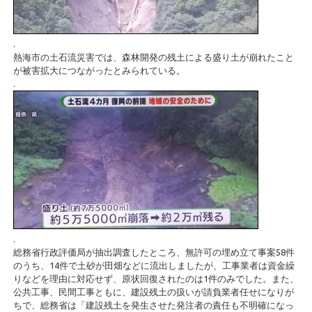
.
熱海市の土石流災害では、森林開発の残土による盛り土が崩れたこと
が被害拡大につながったとみられている。
.
.
総務省行政評価局が抽出調査したところ、無許可の埋め立て事案58件
のうち、14件で土砂が田畑などに流出しましたが、工事業者は資金繰
りなどを理由に対応せず、原状回復されたのは1件のみでした。また、
公共工事、民間工事ともに、建設残土の扱いが請負業者任せになりが
ちで、総務省は「建設残土を発生させた発注者の責任も不明確になっ