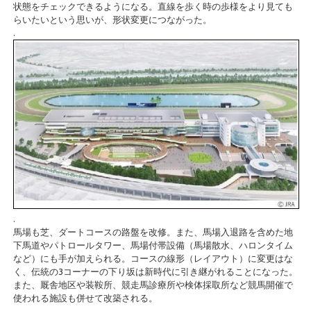
状態をチェックできるようになる。直線を歩く時の歩様をより見ても
らいたいという思いが、形状変更につながった。
.
.
馬場も芝、ダートコースの路盤を改修。また、馬場入退路を含めた地
下馬道やパトロールタワー、馬場付帯設備（馬場散水、ハロンタイム
など）にも手が加えられる。コースの線形（レイアウト）に変更はな
く、伝統の3コーナーの下り坂は新時代に引き継がれることになった。
また、厩舎地区や装鞍所、競走馬診療所や検体採取所など競馬開催で
使われる施設も併せて改築される。