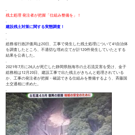
.
残土処理 発注者が把握「仕組み整備を」！
.
建設残土対策に関する実態調査！
.
.
総務省行政評価局は20日、工事で発生した残土処理について41自治体
を調査したところ、不適切な埋め立てが計120件発生していたとする
結果を公表した。
.
2021年7月に26人が死亡した静岡県熱海市の土石流災害を受け、金子
総務相は12月20日、建設工事で出た残土がきちんと処理されている
か、工事の発注者が把握・確認できる仕組みを整備するよう、斉藤国
土交通相に求めた。
.