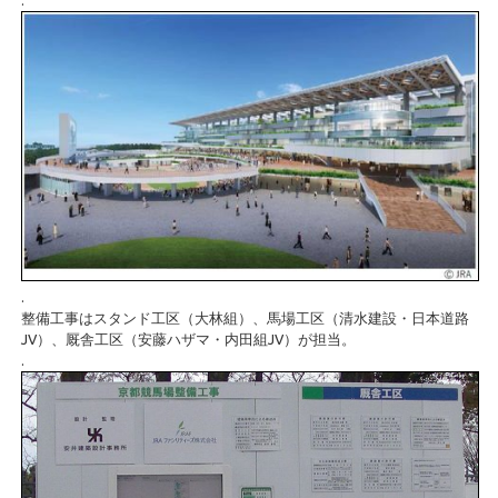
.
.
整備工事はスタンド工区（大林組）、馬場工区（清水建設・日本道路
JV）、厩舎工区（安藤ハザマ・内田組JV）が担当。
.