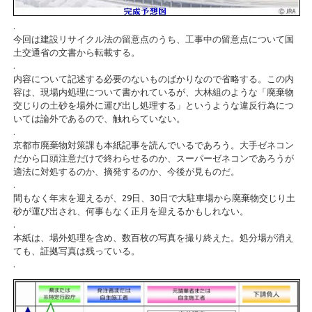
.
今回は建設リサイクル法の留意点のうち、工事中の留意点について国
土交通省の文書から転載する。
.
内容について記述する必要のないものばかりなので省略する。この内
容は、現場内処理について書かれているが、大林組のような「廃棄物
交じりの土砂を場外に運び出し処理する」というような違反行為につ
いては論外であるので、触れらていない。
.
京都市廃棄物対策課も本紙記事を読んでいるであろう。大手ゼネコン
だから口頭注意だけで終わらせるのか、スーパーゼネコンであろうが
適法に対処するのか、摘発するのか、今後が見ものだ。
.
間もなく年末を迎えるが、29日、30日で大駐車場から廃棄物交じり土
砂が運び出され、何事もなく正月を迎えるかもしれない。
.
本紙は、場外処理を含め、数百枚の写真を撮り終えた。処分場が消え
ても、証拠写真は残っている。
.