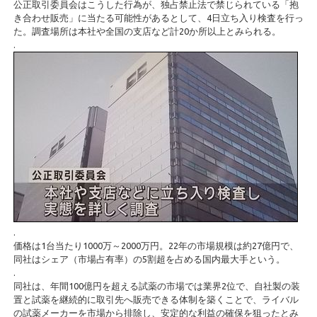
公正取引委員会はこうした行為が、独占禁止法で禁じられている「抱
き合わせ販売」に当たる可能性があるとして、4日立ち入り検査を行っ
た。調査場所は本社や全国の支店など計20か所以上とみられる。
.
.
価格は1台当たり1000万～2000万円。22年の市場規模は約27億円で、
同社はシェア（市場占有率）の5割超を占める国内最大手という。
.
同社は、年間100億円を超える試薬の市場では業界2位で、自社製の装
置と試薬を継続的に取引先へ販売できる体制を築くことで、ライバル
の試薬メーカーを市場から排除し、安定的な利益の確保を狙ったとみ