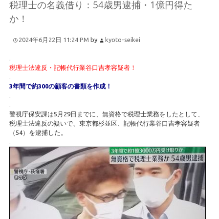
税理士の名義借り：54歳男逮捕・1億円得た
か！
2024年6月22日 11:24 PM
by
kyoto-seikei
.
税理士法違反・記帳代行業谷口吉孝容疑者！
.
3年間で約300の顧客の書類を作成！
.
.
警視庁保安課は5月29日までに、無資格で税理士業務をしたとして、
税理士法違反の疑いで、東京都杉並区、記帳代行業谷口吉孝容疑者
（54）を逮捕した。
.