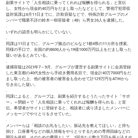
副業サイトで「人生相談に乗ってくれれば報酬を得られる」と宣伝
し、女性から現金約40万円をだまし取ったなどとして、警視庁犯罪収
益対策課は6月11日までに、詐欺容疑などで、特殊詐欺グループのメ
ンバーで職業不詳の鈴木一樹容疑者（48）ら男女26人を逮捕した。
.
いずれの認否も明らかにしていない。
.
同課は11日までに、グループ拠点のビルなど1都4県の11カ所を捜索。
同様の手口で、全国の約8600人から19億1000万円以上をだまし取った
疑いがあるとみている。
.
逮捕容疑は2023年7～9月、グループが運営する副業サイトに会員登録
した東京都の40代女性から手続き費用名目で、現金計40万7000円をだ
まし取った上、他の被害者の被害金も合わせて計129万円をATMから
引き出した疑い。
.
同課によると、グループは、副業を紹介するとうたったサイト「サポ
ー」＝閉鎖＝で「人生相談に乗ってくれれば報酬を得られる」と宣
伝。希望者がサイトに登録すると、相談者に成り済ましたメンバーに
メッセージでやりとりをさせていた。
.
メンバーらは「相談のお礼をしたい。振込先を教えてほしい」と持ち
掛け、口座番号などの個人情報をやりとりするための専用回線などの
開設を依頼。そのための費用として、1回当たり数十万円を振り込ませ