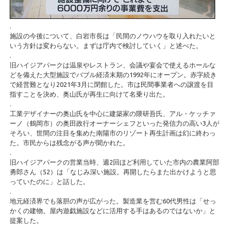
.
施設の今後について、白岩市長は「民間のノウハウを取り入れたいと
いう方針は変わらない。まずは庁内で検討していく」と述べた。
.
旧ハイジアパークは温泉やレストラン、会議や宴会で使えるホールな
どを備えた大型施設でバブル経済末期の1992年にオープン。赤字続き
で経営難となり2021年3月に閉館した。市は民間事業者への譲渡を目
指すことを決め、奥山氏が再生に向けて名乗り出た。
.
工業デザイナーの奥山氏を中心に建築家の隈研吾氏、アル・ケッチァ
ーノ（鶴岡市）の奥田政行オーナーシェフといった発信力の高い3人が
そろい、世間の注目を集めた南陽市のリゾート再生計画は幻に終わっ
た。市民からは残念がる声が聞かれた。
.
旧ハイジアパークの営業当時、週2回ほど利用していた市内の農業阿部
勇郎さん（52）は「なじみ深い施設。再開したらまた出かけようと思
っていたのに」と話した。
.
地元経済界でも落胆の声が広がった。製造業を営む60代男性は「せっ
かくの建物。屋内遊戯施設などに活用する手はあるのではないか」と
提案した。