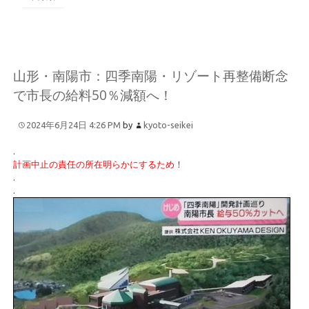
山形・南陽市：四季南陽・リゾート再整備断念
で市長の給料50％減額へ！
2024年6月24日 4:26 PM
by
kyoto-seikei
.
計画中止の責任の所在明らかにするため！
.
.