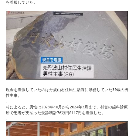
を着服していた。
.
.
現金を着服していたのは丹波山村住民生活課に勤務していた39歳の男
性主事。
.
村によると、男性は2023年10月から2024年3月まで、村営の歯科診療
所で患者が支払った受診料計76万円8117円を着服した。
.