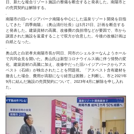
日、新たな複合リゾート施設の整備を断念すると発表した。南陽市と
の売買契約は解除する。
.
南陽市の旧ハイジアパーク南陽を中心にした温泉リゾート開発を目指
してきた「四季南陽」（奥山清行社長）は5月21日、計画を断念する
と発表した。建築資材の高騰、改修費の負担増などが要因で、市から
譲渡された施設を返還することで双方が合意した。今後の改修計画は
白紙となった。
.
奥山氏と白岩孝夫南陽市長が同日、同市のシェルターなんようホール
で共同会見を開いた。奥山氏は新型コロナウイルス禍に伴う情勢の変
化、建築資材の高騰に加え、改修中だった旧ハイジアパークからアス
ベスト（石綿）が検出されたことを問題視。「アスベスト含有建材を
撤去した場合、費用が高額になり経営は困難」と判断し、市と2021年
9月に結んだ施設の売買契約について、2023年4月に解除を申し入れ
た。
.