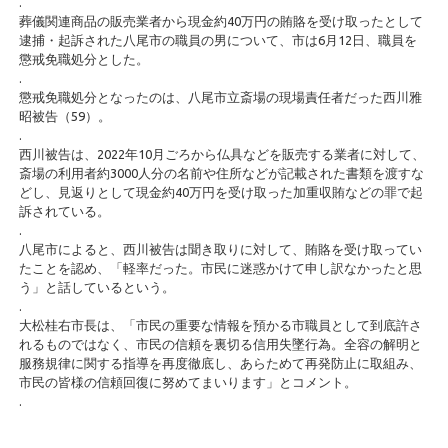
.
葬儀関連商品の販売業者から現金約40万円の賄賂を受け取ったとして
逮捕・起訴された八尾市の職員の男について、市は6月12日、職員を
懲戒免職処分とした。
.
懲戒免職処分となったのは、八尾市立斎場の現場責任者だった西川雅
昭被告（59）。
.
西川被告は、2022年10月ごろから仏具などを販売する業者に対して、
斎場の利用者約3000人分の名前や住所などが記載された書類を渡すな
どし、見返りとして現金約40万円を受け取った加重収賄などの罪で起
訴されている。
.
八尾市によると、西川被告は聞き取りに対して、賄賂を受け取ってい
たことを認め、「軽率だった。市民に迷惑かけて申し訳なかったと思
う」と話しているという。
.
大松桂右市長は、「市民の重要な情報を預かる市職員として到底許さ
れるものではなく、市民の信頼を裏切る信用失墜行為。全容の解明と
服務規律に関する指導を再度徹底し、あらためて再発防止に取組み、
市民の皆様の信頼回復に努めてまいります」とコメント。
.