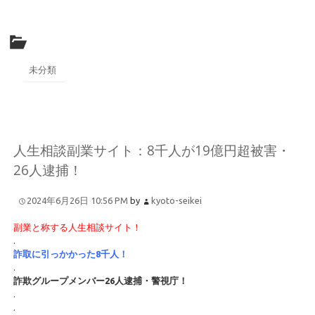
未分類
人生相談副業サイト：8千人が19億円超被害・
26人逮捕！
2024年6月26日 10:56 PM
by
kyoto-seikei
副業と称する人生相談サイト！
.
詐取に引っかかった8千人！
.
詐欺グループメンバー26人逮捕・警視庁！
.
.