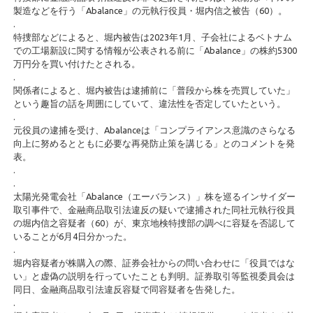
製造などを行う「Abalance」の元執行役員・堀内信之被告（60）。
.
特捜部などによると、堀内被告は2023年1月、子会社によるベトナム
での工場新設に関する情報が公表される前に「Abalance」の株約5300
万円分を買い付けたとされる。
.
関係者によると、堀内被告は逮捕前に「普段から株を売買していた」
という趣旨の話を周囲にしていて、違法性を否定していたという。
.
元役員の逮捕を受け、Abalanceは「コンプライアンス意識のさらなる
向上に努めるとともに必要な再発防止策を講じる」とのコメントを発
表。
.
.
太陽光発電会社「Abalance（エーバランス）」株を巡るインサイダー
取引事件で、金融商品取引法違反の疑いで逮捕された同社元執行役員
の堀内信之容疑者（60）が、東京地検特捜部の調べに容疑を否認して
いることが6月4日分かった。
.
堀内容疑者が株購入の際、証券会社からの問い合わせに「役員ではな
い」と虚偽の説明を行っていたことも判明。証券取引等監視委員会は
同日、金融商品取引法違反容疑で同容疑者を告発した。
.