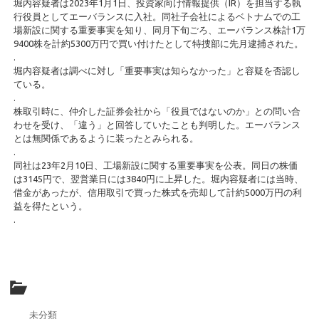
堀内容疑者は2023年1月1日、投資家向け情報提供（IR）を担当する執
行役員としてエーバランスに入社。同社子会社によるベトナムでの工
場新設に関する重要事実を知り、同月下旬ごろ、エーバランス株計1万
9400株を計約5300万円で買い付けたとして特捜部に先月逮捕された。
.
堀内容疑者は調べに対し「重要事実は知らなかった」と容疑を否認し
ている。
.
株取引時に、仲介した証券会社から「役員ではないのか」との問い合
わせを受け、「違う」と回答していたことも判明した。エーバランス
とは無関係であるように装ったとみられる。
.
同社は23年2月10日、工場新設に関する重要事実を公表。同日の株価
は3145円で、翌営業日には3840円に上昇した。堀内容疑者には当時、
借金があったが、信用取引で買った株式を売却して計約5000万円の利
益を得たという。
.
未分類