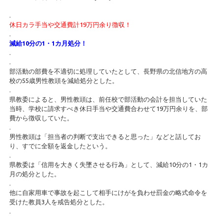
.
休日カラ手当や交通費計19万円余り徴収！
.
減給10分の1・1カ月処分！
.
.
部活動の部費を不適切に処理していたとして、長野県の北信地方の高
校の55歳男性教頭を減給処分とした。
.
県教委によると、男性教頭は、前任校で部活動の会計を担当していた
当時、学校に請求すべき休日手当や交通費合わせて19万円余りを、部
費から徴収していた。
.
男性教頭は「担当者の判断で支出できると思った」などと話してお
り、すでに全額を返金したという。
.
県教委は「信用を大きく失墜させる行為」として、減給10分の1・1カ
月の処分とした。
.
他に自家用車で事故を起こして相手にけがを負わせ罰金の略式命令を
受けた教員3人を戒告処分とした。
.