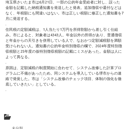
埼玉県さいたま市は6月21日、一部の公的年金受給者に対し、誤った
金額を記載した納税通知書を発送したと発表。追加徴収や還付などは
なく、年税額にも間違いはない。市は正しい税額に修正した通知書を7
月に発送する。
.
住民税の定額減税は、1人当たり1万円を所得割額から差し引く仕組
み。市によると、対象者は4343人。年金以外の所得があり、普通徴収
と年金からの天引きを併用している人で、なおかつ定額減税額を満額
受けられない人。通知書の公的年金特別徴収の欄で、2024年度特別徴
収税額と25年度の仮特別徴収税額の記載にミスがあった。金額は人に
よって異なる。
.
原因は、定額減税の制度開始に合わせて、システム改修した計算プロ
グラムに不備があったため。同システムを導入している堺市からの連
絡で発覚した。市は「システム改修のチェック項目、体制の強化を徹
底していきたい」としている。
.
未分類