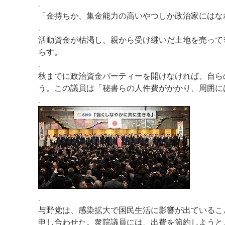
.
「金持ちか、集金能力の高いやつしか政治家にはな
.
活動資金が枯渇し、親から受け継いだ土地を売って
らす。
.
秋までに政治資金パーティーを開けなければ、自ら
う。この議員は「秘書らの人件費がかかり、周囲に
.
.
与野党は、感染拡大で国民生活に影響が出ているこ
申し合わせた。衆院議員には、出費を節約しようと、月