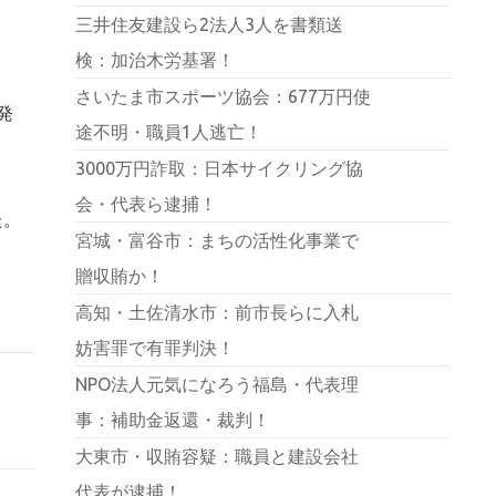
三井住友建設ら2法人3人を書類送
検：加治木労基署！
さいたま市スポーツ協会：677万円使
発
途不明・職員1人逃亡！
、
3000万円詐取：日本サイクリング協
会・代表ら逮捕！
た。
宮城・富谷市：まちの活性化事業で
贈収賄か！
高知・土佐清水市：前市長らに入札
妨害罪で有罪判決！
NPO法人元気になろう福島・代表理
事：補助金返還・裁判！
大東市・収賄容疑：職員と建設会社
代表が逮捕！