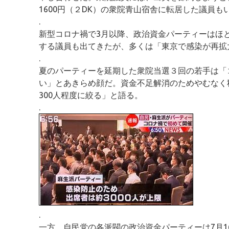
1600円（２DK）の衆院青山宿舎に転居した議員も
.
新型コロナ禍で3月以降、政治資金パーティーはほ
する議員も出てきたが、多くは「東京で感染が再拡
.
夏のパーティーを延期した衆院当選３回の若手は「
い」とあきらめ顔だ。資金不足解消のためやむなく
300人程度に絞る」と語る。
.
.
一方、自民党の各派閥の政治資金パーティーは7月1