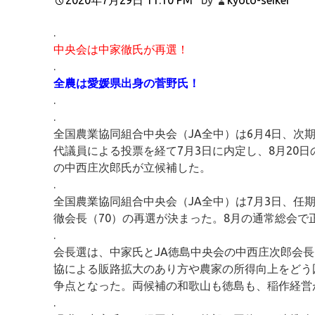
.
中央会は中家徹氏が再選！
.
全農は愛媛県出身の菅野氏！
.
.
全国農業協同組合中央会（JA全中）は6月4日、次
代議員による投票を経て7月3日に内定し、8月20
の中西庄次郎氏が立候補した。
.
全国農業協同組合中央会（JA全中）は7月3日、任
徹会長（70）の再選が決まった。8月の通常総会で
.
会長選は、中家氏とJA徳島中央会の中西庄次郎会長
協による販路拡大のあり方や農家の所得向上をどう
争点となった。両候補の和歌山も徳島も、稲作経営
.