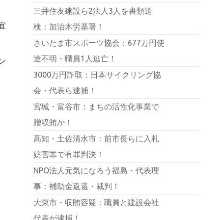
三井住友建設ら2法人3人を書類送
宜
検：加治木労基署！
さいたま市スポーツ協会：677万円使
途不明・職員1人逃亡！
ン
3000万円詐取：日本サイクリング協
会・代表ら逮捕！
宮城・富谷市：まちの活性化事業で
贈収賄か！
高知・土佐清水市：前市長らに入札
妨害罪で有罪判決！
NPO法人元気になろう福島・代表理
事：補助金返還・裁判！
大東市・収賄容疑：職員と建設会社
代表が逮捕！