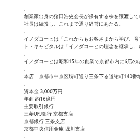
.
創業家出身の猪田浩史会長が保有する株を譲渡して
社長は続投し、これまで通り経営にあたる。
.
イノダコーヒは「これからもお客さまから学び、育
ト・キャピタルは「イノダコーヒの理念を継承し、
.
イノダコーヒは昭和15年の創業で京都市内に6店
.
本店 京都市中京区堺町通り三条下る道祐町140番
.
資本金 3,000万円
年商 約16億円
主要取引銀行
三菱UFJ銀行 京都支店
京都銀行 三条支店
京都中央信用金庫 堀川支店
.