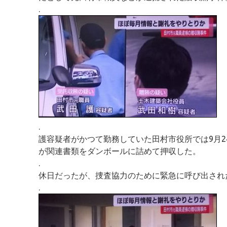
.
.
護容疑者がかつて勤務していた田村市役所では9月2
が関連書類をダンボールに詰めて押収した。
.
休日だったが、捜査協力のために緊急に呼び出され
.