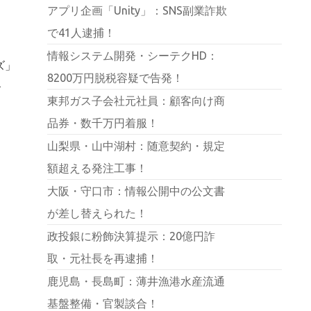
アプリ企画「Unity」：SNS副業詐欺
で41人逮捕！
情報システム開発・シーテクHD：
ズ」
8200万円脱税容疑で告発！
、
東邦ガス子会社元社員：顧客向け商
品券・数千万円着服！
山梨県・山中湖村：随意契約・規定
額超える発注工事！
大阪・守口市：情報公開中の公文書
が差し替えられた！
政投銀に粉飾決算提示：20億円詐
取・元社長を再逮捕！
鹿児島・長島町：薄井漁港水産流通
基盤整備・官製談合！