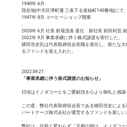
1940年 6月
現在地(中京区堺町通 三条下る道祐町140番地)に
1947年 8月 コーヒーショップ開業
.
2020年 6月 社長 射場茂喜 退任 新社長 前田利宜 
2022年 9月 事業承継に伴う株式譲渡を実行した。
猪田浩史氏は代表取締役会長職を退任し、新たな大
るファンドを迎え入れた。
.
.
2022.09.27
「事業承継に伴う株式譲渡のお知らせ」
.
日頃はイノダコーヒをご愛顧頂き心より御礼と感謝
.
この度、弊社代表取締役会長である猪田浩史による
パートナーズ株式会社が運営するファンドを新しい
.
弊社は、従前と変わらず「京都の朝は、イノダコー