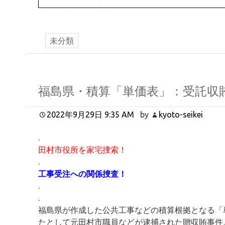
未分類
福島県・積算「単価表」：受託収
2022年9月29日 9:35 AM
by
kyoto-seikei
.
田村市役所を家宅捜索！
.
工事受注への関係捜査！
.
.
福島県が作成した公共工事などの積算根拠となる「
たとして元田村市職員などが逮捕された贈収賄事件