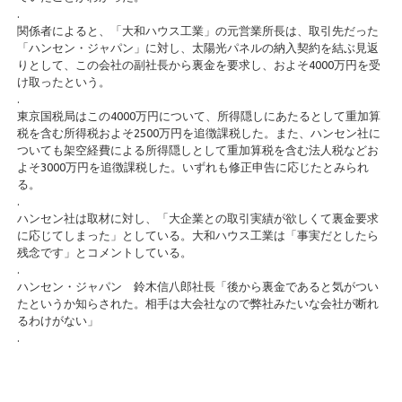
.
関係者によると、「大和ハウス工業」の元営業所長は、取引先だった
「ハンセン・ジャパン」に対し、太陽光パネルの納入契約を結ぶ見返
りとして、この会社の副社長から裏金を要求し、およそ4000万円を受
け取ったという。
.
東京国税局はこの4000万円について、所得隠しにあたるとして重加算
税を含む所得税およそ2500万円を追徴課税した。また、ハンセン社に
ついても架空経費による所得隠しとして重加算税を含む法人税などお
よそ3000万円を追徴課税した。いずれも修正申告に応じたとみられ
る。
.
ハンセン社は取材に対し、「大企業との取引実績が欲しくて裏金要求
に応じてしまった」としている。大和ハウス工業は「事実だとしたら
残念です」とコメントしている。
.
ハンセン・ジャパン 鈴木信八郎社長「後から裏金であると気がつい
たというか知らされた。相手は大会社なので弊社みたいな会社が断れ
るわけがない」
.