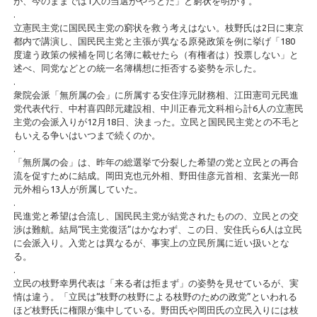
が、今のままでは1人の当選がやっとだ」と窮状を明かす。
.
立憲民主党に国民民主党の窮状を救う考えはない。枝野氏は2日に東京
都内で講演し、国民民主党と主張が異なる原発政策を例に挙げ「180
度違う政策の候補を同じ名簿に載せたら（有権者は）投票しない」と
述べ、同党などとの統一名簿構想に拒否する姿勢を示した。
.
衆院会派「無所属の会」に所属する安住淳元財務相、江田憲司元民進
党代表代行、中村喜四郎元建設相、中川正春元文科相ら計6人の立憲民
主党の会派入りが12月18日、決まった。立民と国民民主党との不毛と
もいえる争いはいつまで続くのか。
.
「無所属の会」は、昨年の総選挙で分裂した希望の党と立民との再合
流を促すために結成。岡田克也元外相、野田佳彦元首相、玄葉光一郎
元外相ら13人が所属していた。
.
民進党と希望は合流し、国民民主党が結党されたものの、立民との交
渉は難航。結局“民主党復活”はかなわず、この日、安住氏ら6人は立民
に会派入り。入党とは異なるが、事実上の立民所属に近い扱いとな
る。
.
立民の枝野幸男代表は「来る者は拒まず」の姿勢を見せているが、実
情は違う。「立民は“枝野の枝野による枝野のための政党”といわれる
ほど枝野氏に権限が集中している。野田氏や岡田氏の立民入りには枝