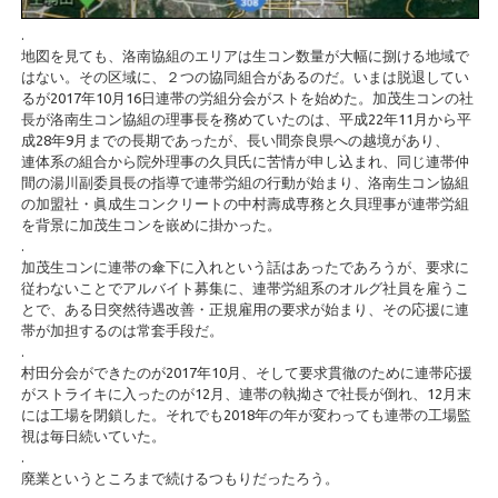
.
地図を見ても、洛南協組のエリアは生コン数量が大幅に捌ける地域で
はない。その区域に、２つの協同組合があるのだ。いまは脱退してい
るが2017年10月16日連帯の労組分会がストを始めた。加茂生コンの社
長が洛南生コン協組の理事長を務めていたのは、平成22年11月から平
成28年9月までの長期であったが、長い間奈良県への越境があり、
連体系の組合から院外理事の久貝氏に苦情が申し込まれ、同じ連帯仲
間の湯川副委員長の指導で連帯労組の行動が始まり、洛南生コン協組
の加盟社・眞成生コンクリートの中村壽成専務と久貝理事が連帯労組
を背景に加茂生コンを嵌めに掛かった。
.
加茂生コンに連帯の傘下に入れという話はあったであろうが、要求に
従わないことでアルバイト募集に、連帯労組系のオルグ社員を雇うこ
とで、ある日突然待遇改善・正規雇用の要求が始まり、その応援に連
帯が加担するのは常套手段だ。
.
村田分会ができたのが2017年10月、そして要求貫徹のために連帯応援
がストライキに入ったのが12月、連帯の執拗さで社長が倒れ、12月末
には工場を閉鎖した。それでも2018年の年が変わっても連帯の工場監
視は毎日続いていた。
.
廃業というところまで続けるつもりだったろう。