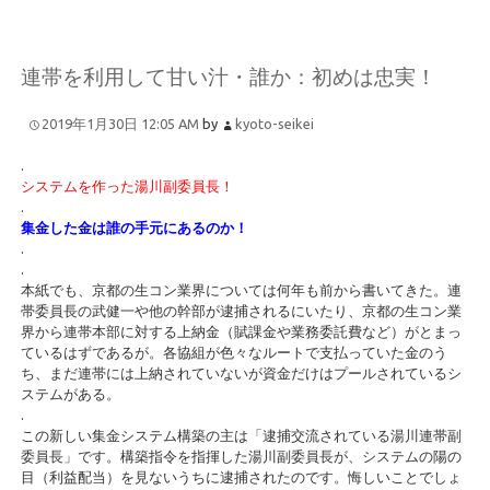
連帯を利用して甘い汁・誰か：初めは忠実！
2019年1月30日 12:05 AM
by
kyoto-seikei
.
システムを作った湯川副委員長！
.
集金した金は誰の手元にあるのか！
.
.
本紙でも、京都の生コン業界については何年も前から書いてきた。連
帯委員長の武健一や他の幹部が逮捕されるにいたり、京都の生コン業
界から連帯本部に対する上納金（賦課金や業務委託費など）がとまっ
ているはずであるが。各協組が色々なルートで支払っていた金のう
ち、まだ連帯には上納されていないが資金だけはプールされているシ
ステムがある。
.
この新しい集金システム構築の主は「逮捕交流されている湯川連帯副
委員長」です。構築指令を指揮した湯川副委員長が、システムの陽の
目（利益配当）を見ないうちに逮捕されたのです。悔しいことでしょ