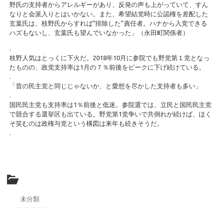
野氏の支持者からアレルギーがあり、反発の声も上がっていて、すん
なりと会派入りとはいかない。また、希望結党時に公認権を差配した
玄葉氏は、枝野氏からすれば“排除した”責任者。ハナから入党できる
ハズもないし、玄葉氏も望んでいなかった」（永田町関係者）
.
枝野人気はとっくに下火だ。2018年10月に参院でも野党第１党となっ
たものの、政党支持率は1月の７％前後をピークに下げ続けている。
.
「昔の民主党と同じじゃないか、と愛想を尽かした支持者も多い」
.
国民民主党も支持率は1％前後と低迷。参院選では、立民と国民民主党
で競合する選挙区も出ている。野党第1党争いで共倒れが続けば、ほく
そ笑むのは政権与党という構図は来年も続きそうだ。
.
未分類