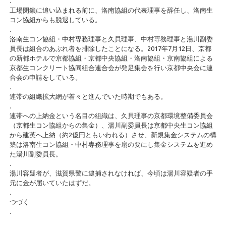
.
工場閉鎖に追い込まれる前に、洛南協組の代表理事を辞任し、洛南生
コン協組からも脱退している。
.
洛南生コン協組・中村専務理事と久貝理事、中村専務理事と湯川副委
員長は組合のあぶれ者を排除したことになる。2017年7月12日、京都
の新都ホテルで京都協組・京都中央協組・洛南協組・京南協組による
京都生コンクリート協同組合連合会が発足集会を行い京都中央会に連
合会の申請をしている。
.
連帯の組織拡大網が着々と進んでいた時期でもある。
.
連帯への上納金という名目の組織は、久貝理事の京都環境整備委員会
（京都生コン協組からの集金）、湯川副委員長は京都中央生コン協組
から建英へ上納（約2億円ともいわれる）させ、新規集金システムの構
築は洛南生コン協組・中村専務理事を扇の要にし集金システムを進め
た湯川副委員長。
.
湯川容疑者が、滋賀県警に逮捕されなければ、今頃は湯川容疑者の手
元に金が届いていたはずだ。
.
つづく
.