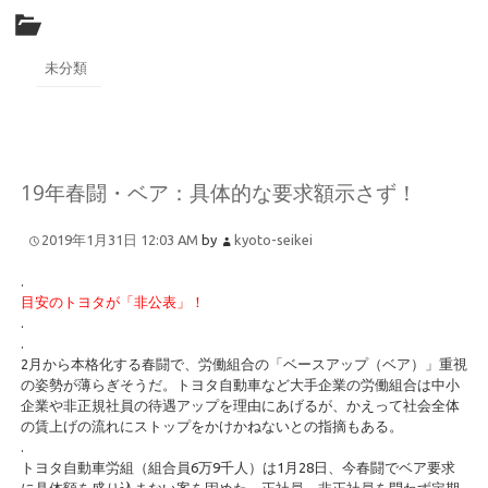
未分類
19年春闘・ベア：具体的な要求額示さず！
2019年1月31日 12:03 AM
by
kyoto-seikei
.
目安のトヨタが「非公表」！
.
.
2月から本格化する春闘で、労働組合の「ベースアップ（ベア）」重視
の姿勢が薄らぎそうだ。トヨタ自動車など大手企業の労働組合は中小
企業や非正規社員の待遇アップを理由にあげるが、かえって社会全体
の賃上げの流れにストップをかけかねないとの指摘もある。
.
トヨタ自動車労組（組合員6万9千人）は1月28日、今春闘でベア要求
に具体額を盛り込まない案を固めた。正社員、非正社員を問わず定期