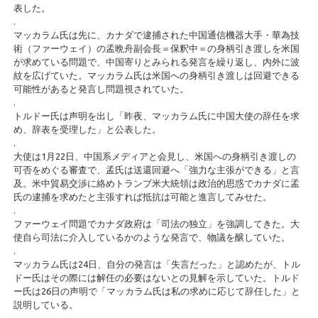
表した。
.
マッカラム氏は先に、カナダで逮捕された中国通信機器大手・華為技
術（ファーウェイ）の孟晩舟副会長＝保釈中＝の身柄引き渡しを米国
が求めている問題で、中国寄りとみられる発言を繰り返し、内外に波
紋を広げていた。マッカラム氏は米国への身柄引き渡しは回避できる
可能性があると発言し問題視されていた。
.
トルドー氏は声明を出し「昨夜、マッカラム氏に中国大使の辞任を求
め、辞表を受理した」と公表した。
.
大使は1月22日、中国系メディアと会見し、米国への身柄引き渡しの
可否をめぐる審査で、孟氏は送還回避へ「強力な主張ができる」と言
及。米中貿易交渉に絡めトランプ米大統領は政治的思惑でカナダに孟
氏の逮捕を求めたと主張すれば抵抗は可能と進言してみせた。
.
ファーウェイ問題でカナダ政府は「司法の独立」を強調してきた。大
使自ら司法に介入しているかのような発言で、物議を醸していた。
.
マッカラム氏は24日、自分の発言は「失言だった」と認めたが、トル
ドー氏はその際には解任の必要はないとの見解を示していた。トルド
ー氏は26日の声明で「マッカラム氏は私の求めに応じて辞任した」と
説明している。