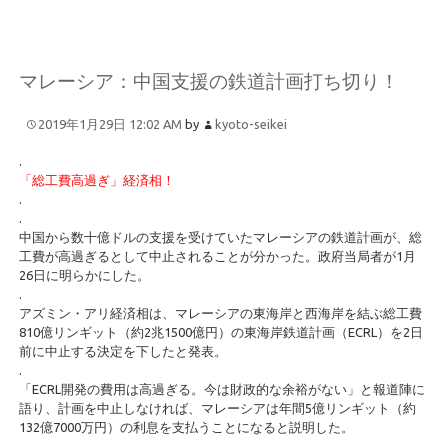
マレーシア：中国支援の鉄道計画打ち切り！
2019年1月29日 12:02 AM
by
kyoto-seikei
.
「総工費高過ぎ」経済相！
.
.
中国から数十億ドルの支援を受けていたマレーシアの鉄道計画が、総
工費が高過ぎるとして中止されることが分かった。政府当局者が1月
26日に明らかにした。
.
アズミン・アリ経済相は、マレーシアの東海岸と西海岸を結ぶ総工費
810億リンギット（約2兆1500億円）の東海岸鉄道計画（ECRL）を2日
前に中止する決定を下したと発表。
.
「ECRL開発の費用は高過ぎる。今は財政的な余裕がない」と報道陣に
語り、計画を中止しなければ、マレーシアは年間5億リンギット（約
132億7000万円）の利息を支払うことになると説明した。
.