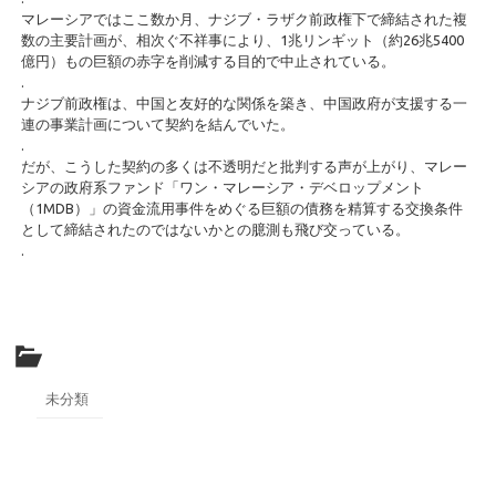
マレーシアではここ数か月、ナジブ・ラザク前政権下で締結された複
数の主要計画が、相次ぐ不祥事により、1兆リンギット（約26兆5400
億円）もの巨額の赤字を削減する目的で中止されている。
.
ナジブ前政権は、中国と友好的な関係を築き、中国政府が支援する一
連の事業計画について契約を結んでいた。
.
だが、こうした契約の多くは不透明だと批判する声が上がり、マレー
シアの政府系ファンド「ワン・マレーシア・デベロップメント
（1MDB）」の資金流用事件をめぐる巨額の債務を精算する交換条件
として締結されたのではないかとの臆測も飛び交っている。
.
未分類