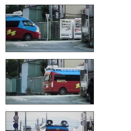
.
.
.