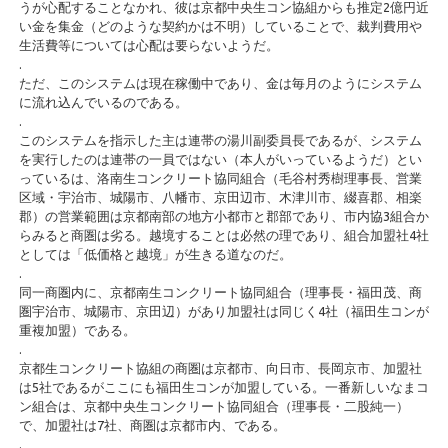
うが心配することなかれ、彼は京都中央生コン協組からも推定2億円近
い金を集金（どのような契約かは不明）していることで、裁判費用や
生活費等については心配は要らないようだ。
.
ただ、このシステムは現在稼働中であり、金は毎月のようにシステム
に流れ込んでいるのである。
.
このシステムを指示した主は連帯の湯川副委員長であるが、システム
を実行したのは連帯の一員ではない（本人がいっているようだ）とい
っているは、洛南生コンクリート協同組合（毛谷村秀樹理事長、営業
区域・宇治市、城陽市、八幡市、京田辺市、木津川市、綴喜郡、相楽
郡）の営業範囲は京都南部の地方小都市と郡部であり、市内協3組合か
らみると商圏は劣る。越境することは必然の理であり、組合加盟社4社
としては「低価格と越境」が生きる道なのだ。
.
同一商圏内に、京都南生コンクリート協同組合（理事長・福田茂、商
圏宇治市、城陽市、京田辺）があり加盟社は同じく4社（福田生コンが
重複加盟）である。
.
京都生コンクリート協組の商圏は京都市、向日市、長岡京市、加盟社
は5社であるがここにも福田生コンが加盟している。一番新しいなまコ
ン組合は、京都中央生コンクリート協同組合（理事長・二股純一）
で、加盟社は7社、商圏は京都市内、である。
.