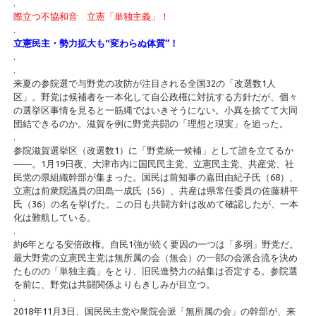
.
際立つ不協和音 立憲「単独主義」！
.
立憲民主・勢力拡大も“変わらぬ体質”！
.
.
来夏の参院選で与野党の攻防が注目される全国32の「改選数1人
区」。野党は候補者を一本化して自公政権に対抗する方針だが、個々
の選挙区事情を見ると一筋縄ではいきそうにない。小異を捨てて大同
団結できるのか。滋賀を例に野党共闘の「理想と現実」を追った。
.
参院滋賀選挙区（改選数1）に「野党統一候補」として誰を立てるか
――。1月19日夜、大津市内に国民民主党、立憲民主党、共産党、社
民党の県組織幹部が集まった。国民は前知事の嘉田由紀子氏（68）、
立憲は前衆院議員の田島一成氏（56）、共産は県常任委員の佐藤耕平
氏（36）の名を挙げた。この日も共闘方針は改めて確認したが、一本
化は難航している。
.
約6年となる安倍政権。自民1強が続く要因の一つは「多弱」野党だ。
最大野党の立憲民主党は無所属の会（無会）の一部の会派合流を決め
たものの「単独主義」をとり、旧民進勢力の結集は否定する。参院選
を前に、野党は共闘関係よりもきしみが目立つ。
.
2018年11月3日、国民民主党や衆院会派「無所属の会」の幹部が、来