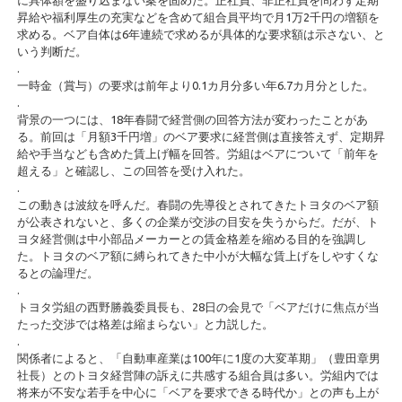
昇給や福利厚生の充実などを含めて組合員平均で月1万2千円の増額を
求める。ベア自体は6年連続で求めるが具体的な要求額は示さない、と
いう判断だ。
.
一時金（賞与）の要求は前年より0.1カ月分多い年6.7カ月分とした。
.
背景の一つには、18年春闘で経営側の回答方法が変わったことがあ
る。前回は「月額3千円増」のベア要求に経営側は直接答えず、定期昇
給や手当なども含めた賃上げ幅を回答。労組はベアについて「前年を
超える」と確認し、この回答を受け入れた。
.
この動きは波紋を呼んだ。春闘の先導役とされてきたトヨタのベア額
が公表されないと、多くの企業が交渉の目安を失うからだ。だが、ト
ヨタ経営側は中小部品メーカーとの賃金格差を縮める目的を強調し
た。トヨタのベア額に縛られてきた中小が大幅な賃上げをしやすくな
るとの論理だ。
.
トヨタ労組の西野勝義委員長も、28日の会見で「ベアだけに焦点が当
たった交渉では格差は縮まらない」と力説した。
.
関係者によると、「自動車産業は100年に1度の大変革期」（豊田章男
社長）とのトヨタ経営陣の訴えに共感する組合員は多い。労組内では
将来が不安な若手を中心に「ベアを要求できる時代か」との声も上が