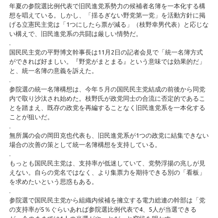
年夏の参院選比例代表で旧民進党系勢力の候補者名簿を一本化する構
想を唱えている。しかし、「揺るぎない野党第一党」を活動方針に掲
げる立憲民主党は「1つにしたら票が減る」（枝野幸男代表）と応じな
い構えで、旧民進党系の共闘は厳しい情勢だ。
.
国民民主党の平野博文幹事長は11月2日の記者会見で「統一名簿方式
ができれば好ましい。『野党がまとまる』という意味では効果的だ」
と、統一名簿の意義を訴えた。
.
参院選の統一名簿構想は、今年５月の国民民主党結成の前後から同党
内で取り沙汰され始めた。枝野氏が政党同士の合流に否定的であるこ
とを踏まえ、既存の政党を再編することなく旧民進党系を一本化する
ことが狙いだ。
.
無所属の会の岡田克也代表も、旧民進党系が1つの政党に結集できない
場合の次善の策として統一名簿構想を支持している。
.
もっとも国民民主党は、支持率が低迷していて、党勢浮揚の兆しが見
えない。自らの党名ではなく、より集票力を期待できる別の「看板」
を求めたいという思惑もある。
.
参院選で国民民主党から組織内候補を擁立する電力総連の幹部は「党
の支持率が5％ぐらいあれば参院選比例代表で4、5人が当選できる