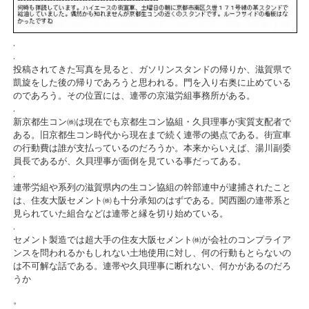
.
.
投稿されてきた写真を見ると、ガソリンスタンドの帰りか、滋賀県で
凱旋をした後の帰りであろうと思われる。門を入り右奥に止めている
のであろう。その位置には、連帯の京滋労組事務所がある。
.
新京都生コン㈱は現在でも京都生コン協組・久貝理事が実質支配者で
ある。旧京都生コン時代から現在まで続く連帯の拠点である。街宣車
の行動費は誰が支払っているのだろうか。本来からいえば、湯川副委
員長であるが、久貝理事が面倒を見ている事だってある。
.
連帯労組や系列の滋賀県内の生コン協組の幹部連中が逮捕されたこと
は、住友大阪セメント㈱も十分承知のはずである。関西圏の連帯系と
見られていた組合などは連帯と縁を切り始めている。
.
セメント製造では超大手の住友大阪セメント㈱が会社のコンプライア
ンスを問われるかもしれない土地使用に対し、何の行動もとらないの
は不可解な話である。連帯や久貝理事に断れない、何かがあるのだろ
うか
。