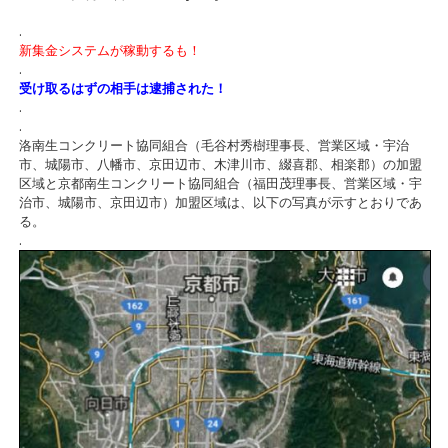
.
新集金システムが稼動するも！
.
受け取るはずの相手は逮捕された！
.
.
洛南生コンクリート協同組合（毛谷村秀樹理事長、営業区域・宇治
市、城陽市、八幡市、京田辺市、木津川市、綴喜郡、相楽郡）の加盟
区域と京都南生コンクリート協同組合（福田茂理事長、営業区域・宇
治市、城陽市、京田辺市）加盟区域は、以下の写真が示すとおりであ
る。
.