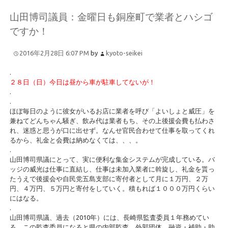
山田博司議員：金曜日も銅座町で業者とハシゴ
ですか！
2016年2月28日 6:07 PM
by
kyoto-seikei
.
２８日（日）今日は昼から車が駐車してないが！
.
.
ほぼ毎日のように彼女がいるお店に業者を呼び「よいしょと威圧」を
兼ねてどんちゃん騒ぎ、飲み代は業者もち、その上後援会費も払わさ
れ、迷惑と思うが口に出せず。なんせ官民合わせて仕事を取ってくれ
るから、礼金と会費は納めなくては、、、。
.
山田博司県議にとって、実に便利な集金システムが完成している。バ
ッジの威光は仕事に直結し、仕事は未加入業者に斡旋し、礼金を貰っ
たうえで後援会や自民党五島支部に寄付者として月に１万円、２万
円、４万円、５万円と寄付をしていく。積もれば１０００万円くらい
にはなる。
.
山田博司県議、過去（2010年）には、長崎県監査委員１年務めてい
る。この監査委員になると県の内部監査、外郭団体、融資・補助・助