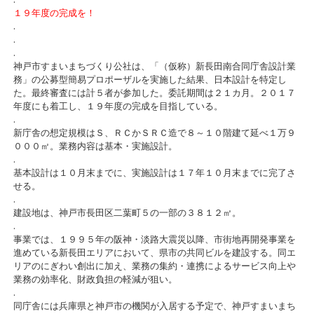
１９年度の完成を！
.
.
.
神戸市すまいまちづくり公社は、「（仮称）新長田南合同庁舎設計業
務」の公募型簡易プロポーザルを実施した結果、日本設計を特定し
た。最終審査には計５者が参加した。委託期間は２１カ月。２０１７
年度にも着工し、１９年度の完成を目指している。
.
新庁舎の想定規模はＳ、ＲＣかＳＲＣ造で８～１０階建て延べ１万９
０００㎡。業務内容は基本・実施設計。
.
基本設計は１０月末までに、実施設計は１７年１０月末までに完了さ
せる。
.
建設地は、神戸市長田区二葉町５の一部の３８１２㎡。
.
事業では、１９９５年の阪神・淡路大震災以降、市街地再開発事業を
進めている新長田エリアにおいて、県市の共同ビルを建設する。同エ
リアのにぎわい創出に加え、業務の集約・連携によるサービス向上や
業務の効率化、財政負担の軽減が狙い。
.
同庁舎には兵庫県と神戸市の機関が入居する予定で、神戸すまいまち