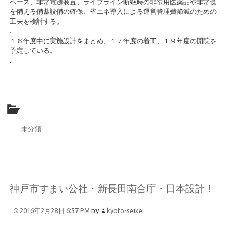
ペース、非常電源装置、ライフライン断絶時の非常用医薬品や非常食
を備える備蓄設備の確保、省エネ導入による運営管理費節減のための
工夫を検討する。
.
１６年度中に実施設計をまとめ、１７年度の着工、１９年度の開院を
予定している。
.
未分類
神戸市すまい公社・新長田南合庁・日本設計！
2016年2月28日 6:57 PM
by
kyoto-seikei
.