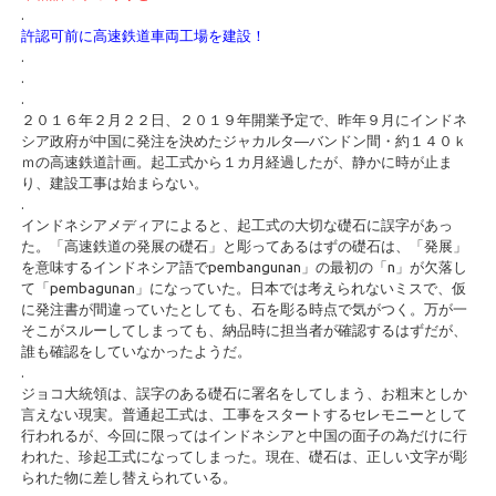
.
許認可前に高速鉄道車両工場を建設！
.
.
.
２０１６年２月２２日、２０１９年開業予定で、昨年９月にインドネ
シア政府が中国に発注を決めたジャカルタ―バンドン間・約１４０ｋ
ｍの高速鉄道計画。起工式から１カ月経過したが、静かに時が止ま
り、建設工事は始まらない。
.
インドネシアメディアによると、起工式の大切な礎石に誤字があっ
た。「高速鉄道の発展の礎石」と彫ってあるはずの礎石は、「発展」
を意味するインドネシア語でpembangunan」の最初の「n」が欠落し
て「pembagunan」になっていた。日本では考えられないミスで、仮
に発注書が間違っていたとしても、石を彫る時点で気がつく。万が一
そこがスルーしてしまっても、納品時に担当者が確認するはずだが、
誰も確認をしていなかったようだ。
.
ジョコ大統領は、誤字のある礎石に署名をしてしまう、お粗末としか
言えない現実。普通起工式は、工事をスタートするセレモニーとして
行われるが、今回に限ってはインドネシアと中国の面子の為だけに行
われた、珍起工式になってしまった。現在、礎石は、正しい文字が彫
られた物に差し替えられている。