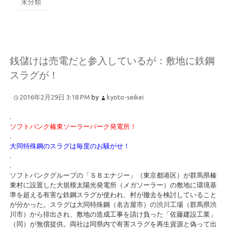
未分類
銭儲けは売電だと参入しているが：敷地に鉄鋼
スラグが！
2016年2月29日 3:18 PM
by
kyoto-seikei
.
ソフトバンク榛東ソーラーパーク発電所！
.
大同特殊鋼のスラグは毎度のお騒がせ！
.
.
ソフトバンクグループの「ＳＢエナジー」（東京都港区）が群馬県榛
東村に設置した大規模太陽光発電所（メガソーラー）の敷地に環境基
準を超える有害な鉄鋼スラグが使われ、村が撤去を検討していること
が分かった。スラグは大同特殊鋼（名古屋市）の渋川工場（群馬県渋
川市）から排出され、敷地の造成工事を請け負った「佐藤建設工業」
（同）が無償提供。両社は同県内で有害スラグを再生資源と偽って出