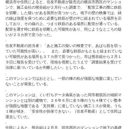
横浜市や住民によると、住友不動産が販売元の横浜市西区のマンショ
ンで、施工会社の熊谷組が２月行った調査で、「配管工事の際に鉄筋
を切断」した疑いがある箇所が見つかった。地下の壁の映像では、緑
の線は強度を保つために必要な鉄筋が壁の中に組まれている場所を示
しており、その線の上、つまり鉄筋のある場所に配管が通っている。
配管を通す時に鉄筋を切断した可能性があり、同じようなところの疑
いが２３カ所で見つかった。
.
住友不動産の担当者：「あと施工の疑いの検査です。あばら筋を切っ
ていた可能性が高い」。 また、必要な鉄筋がもともと組まれていな
い可能性がある場所も３７カ所で見つかった。市は熊谷組から２月１
９日に報告を受けていて、現地を視察したうえで「調査結果を受けて
法律に基づいているか判断したい」としている。
.
このマンションではおととし、一部の棟の杭が強固な地盤に達してい
ないことが発覚している。
.
このマンションは、くい打ちデータ偽装があった同市都筑区の傾斜マ
ンションとは別の建物で、２６年６月に全５棟のうち４棟でくい数本
が強固な地盤である「支持層」に達していない施工ミスが発覚。うち
１棟が傾き、「安全性が担保できない」（住友不動産）として住民は
退去していた。
.
住民によると、熊谷組は２月月、同市西区のマンションで地下の基礎