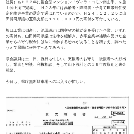
社長）もＨ２２年に複合型マンション「ヴィラ・コモン南山手」を施
工㈱上滝で完成し、Ｈ２３年には高齢者・障碍者・子育て世帯居住安
定化推進事業の選定で選ばれているのだが、Ｈ２４．１２．２５に山
田博司県議の五島支部に１１０，０００円の寄付を寄付している。
.
坂口工業は倒産し、池田設計は国交省の補助金を受けた企業。いずれ
の寄付も、山田博司県議は法律を紐解き、赤字企業や補助を受けた企
業からの寄付献金には法に抵触する恐れがあることを踏まえ、調べた
うえで県民に報告すべきであろう。
.
県会議員は土、日、祝日も忙しい。支援者のお守り、後援者への顔出
し、業者と密談、利権相談、そして山下設計との１６年度取組と裏金
相談。
.
今日も、県庁無断駐車場への出入りが忙しい。
.
.