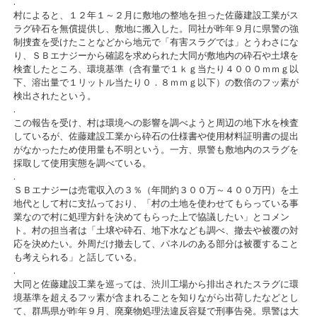
.
村によると、１２年１～２月に敷地の整地を担った佐藤建設工業がス
ラグ砕石を無償提供し、敷地に搬入した。同社が昨年９月に県警の強
制捜査を受けたことなどから地元で「有害スラグでは」とうわさにな
り、ＳＢエナジーから確認を求められた大同が敷地内の砕石や土壌を
検査したところ、環境基準（含有量で１ｋｇ当たり４０００ｍｍｇ以
下、溶出量で１リットル当たり０．８ｍｍｇ以下）の数倍のフッ素が
検出されたという。
.
この報告を受け、村は環境への影響を調べようと周辺の地下水を検査
しているが、佐藤建設工業から砕石の仕様書や使用材料証明書の提出
がなかったため使用量も不明という。一方、県警も敷地内のスラグを
採取して使用実態を調べている。
.
ＳＢエナジーは売電収入の３％（年間約３００万～４００万円）を土
地代として村に支払っており、「村の土地を使わせてもらっている事
業なので村に処理方針を決めてもらった上で協議したい」とコメン
ト。村の担当者は「土壌や砕石、地下水なども調べ、撤去や被覆の対
応を決めたい。外周だけ撤去して、パネルのある部分は被覆すること
も考えられる」と話している。
.
大同と佐藤建設工業を巡っては、渋川工場から排出されたスラグに環
境基準を超えるフッ素が含まれることを知りながら出荷したなどとし
て、群馬県が昨年９月、廃棄物処理法違反容疑で刑事告発。県警は大