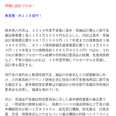
.
早期に設計プロポ！
.
事業費・約１１６億円！
.
.
熊本県八代市は、２０１６年度予算案に基本・実施設計費など新庁舎
建設事業費１億１１５２万５０００円を計上した。内訳は基本・実施
設計業務委託費９３６７万１０００円（１７年度までの債務負担１億
３９０５万円）、オフィス環境整備支援業務委託費１５１３万５００
０円（２０年度までの債務負担１６６５万９０００円）のほか、それ
ぞれの業務のプロポーザル経費や市民検討委員会の経費、先進地視察
など。予算が認められれば、１６年度早期にプロポーザルを実施し、
設計者を選定する。
.
現庁舎の老朽化と耐震性能不足、施設の分散化などの課題解決に向
け、八代東高校グラウンド跡地を含む現在の本庁舎敷地周辺に新庁舎
を建設する。基本構想策定業務は日建設計が担当新庁舎建設市民検討
委員会を設置し、協議を進めている。
.
市が、市議会庁舎建設特別委員会に示した基本構想素案の修正案で
は、一部諸室の面積を縮小し、執務スペースや議会関係など庁舎の基
本機能部分が延べ１万８３９０㎡、総合窓口機能、防災拠点、行政支
援、交流・情報発信などのまちづくり拠点機能が約延べ１４７０㎡と