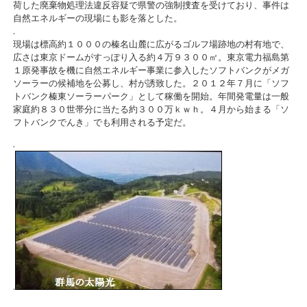
荷した廃棄物処理法違反容疑で県警の強制捜査を受けており、事件は
自然エネルギーの現場にも影を落とした。
.
現場は標高約１０００の榛名山麓に広がるゴルフ場跡地の村有地で、
広さは東京ドームがすっぽり入る約４万９３００㎡。東京電力福島第
１原発事故を機に自然エネルギー事業に参入したソフトバンクがメガ
ソーラーの候補地を公募し、村が誘致した。２０１２年７月に「ソフ
トバンク榛東ソーラーパーク」として稼働を開始。年間発電量は一般
家庭約８３０世帯分に当たる約３００万ｋｗｈ。４月から始まる「ソ
フトバンクでんき」でも利用される予定だ。
.
.