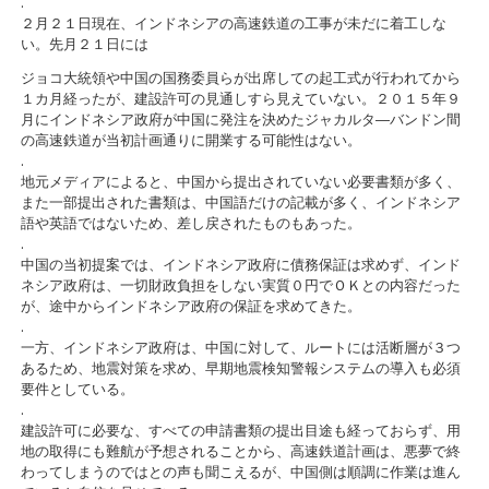
.
２月２１日現在、インドネシアの高速鉄道の工事が未だに着工しな
い。先月２１日には
ジョコ大統領や中国の国務委員らが出席しての起工式が行われてから
１カ月経ったが、建設許可の見通しすら見えていない。２０１５年９
月にインドネシア政府が中国に発注を決めたジャカルタ―バンドン間
の高速鉄道が当初計画通りに開業する可能性はない。
.
地元メディアによると、中国から提出されていない必要書類が多く、
また一部提出された書類は、中国語だけの記載が多く、インドネシア
語や英語ではないため、差し戻されたものもあった。
.
中国の当初提案では、インドネシア政府に債務保証は求めず、インド
ネシア政府は、一切財政負担をしない実質０円でＯＫとの内容だった
が、途中からインドネシア政府の保証を求めてきた。
.
一方、インドネシア政府は、中国に対して、ルートには活断層が３つ
あるため、地震対策を求め、早期地震検知警報システムの導入も必須
要件としている。
.
建設許可に必要な、すべての申請書類の提出目途も経っておらず、用
地の取得にも難航が予想されることから、高速鉄道計画は、悪夢で終
わってしまうのではとの声も聞こえるが、中国側は順調に作業は進ん