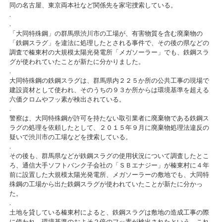
同の名古屋、東京両本社など関係先を家宅捜索している。
.
.
「大同特殊鋼」の群馬県渋川市の工場が、有害物質を含む廃棄物の
「鉄鋼スラグ」を違法に処理したとされる事件で、その後の県などの
調査で榛東村の大規模太陽光発電所「メガソーラー」でも、鉄鋼スラ
グが使われていたことが新たに分かりました。
.
大同特殊鋼の鉄鋼スラグは、群馬県内２２５か所の公共工事の現場で
建設資材として使われ、そのうちの９３か所からは環境基準を超える
六価クロムやフッ素が検出されている。
.
警察は、大同特殊鋼が許可を持たない取引業者に廃棄物である鉄鋼ス
ラグの処理を依頼したとして、２０１５年９月に廃棄物処理法違反の
疑いで渋川市の工場などを捜索している。
.
その後も、群馬県などが鉄鋼スラグの使用状況について調査したとこ
ろ、通信大手ソフトバンク子会社の「ＳＢエナジー」が榛東村に４年
前に設置した大規模太陽光発電所、メガソーラーの敷地でも、大同特
殊鋼の工場から出た鉄鋼スラグが使われていたことが新たに分かっ
た。
.
土地を貸している榛東村によると、鉄鋼スラグは敷地の造成工事の際
に使われ、環境基準のおよそ２倍のフッ素が検出されたという。これ