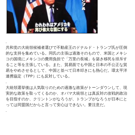
.
.
共和党の大統領候補者選びで不動産王のドナルド・トランプ氏が圧倒
的な支持を集めている。同氏の主張は過激そのもので、米国とメキシ
コの国境にメキシコの費用負担で「万里の長城」を築き移民を排斥す
ること等を主張している。また、貿易面でも中国と日本の不公正な貿
易をやめさせるとして、中国と並べて日本叩きにも熱心だ。環太平洋
連携協定（TPP）にも反対している。
.
大統領選挙後は人気取りのための過激な政策がトーンダウンして、現
実的な政策を取ってくるのか、オバマ大統領とは真反対の攻戦的政治
を目指すのか、クリントンがなろうが、トランプがなろうが日本にと
っては同盟国だからと言って安心はできない。要注意だ。
.