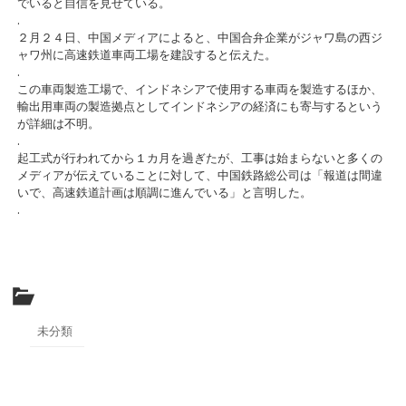
でいると自信を見せている。
.
２月２４日、中国メディアによると、中国合弁企業がジャワ島の西ジ
ャワ州に高速鉄道車両工場を建設すると伝えた。
.
この車両製造工場で、インドネシアで使用する車両を製造するほか、
輸出用車両の製造拠点としてインドネシアの経済にも寄与するという
が詳細は不明。
.
起工式が行われてから１カ月を過ぎたが、工事は始まらないと多くの
メディアが伝えていることに対して、中国鉄路総公司は「報道は間違
いで、高速鉄道計画は順調に進んでいる」と言明した。
.
未分類