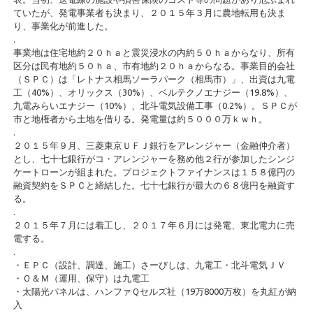
ていたが、発電事業者も決まり、２０１５年３月に農地転用も決ま
り、事業化が前進した。
.
事業地は住宅地約２０ｈａと震災浸水の内約５０ｈａからなり、所有
区分は民有地約５０ｈａ、市有地約２０ｈａからなる。事業目的会社
（ＳＰＣ）は「レトナス相馬ソーラパーク（相馬市）」、出資は九電
工（40%）、オリックス（30%）、ベルテクノエナジー（19.8%）、
九電みらいエナジー（10%）、北斗電気設備工事（0.2%）。ＳＰＣが
市と地権者から土地を借りる。発電量は約５０００万ｋｗｈ。
.
２０１５年９月、三菱東京ＵＦＪ銀行をアレンジャー（金融仲介者）
とし、七十七銀行がコ・アレンジャーを務め他２行が参加したシンジ
ケートローンが組まれた。プロジェクトファイナンスは１５８億円の
融資契約をＳＰＣと締結した。七十七銀行が最大の６８億円を融資す
る。
.
２０１５年７月には着工し、２０１７年６月には発電、東北電力に売
電する。
.
・ＥＰＣ（設計、調達、施工）さーびしは、九電工・北斗電気ＪＶ
・Ｏ＆Ｍ（運用、保守）は九電工
・太陽光パネルは、ハンファＱセルズ社（19万8000万枚）を丸紅が納
入