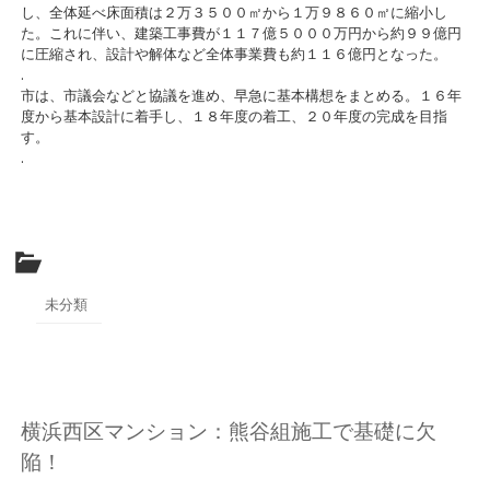
し、全体延べ床面積は２万３５００㎡から１万９８６０㎡に縮小し
た。これに伴い、建築工事費が１１７億５０００万円から約９９億円
に圧縮され、設計や解体など全体事業費も約１１６億円となった。
.
市は、市議会などと協議を進め、早急に基本構想をまとめる。１６年
度から基本設計に着手し、１８年度の着工、２０年度の完成を目指
す。
.
未分類
横浜西区マンション：熊谷組施工で基礎に欠
陥！