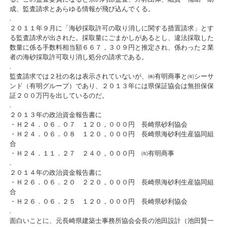
成、監査請求とあらゆる情報が飛び込んでくる。
.
２０１１年９月に「海砂採取許可の取り消しに関する措置請求」とす
る監査請求が出された。採取量にごまかしがあるとし、違法採取した
数量に係る手数料相当額６６７，３０９円と推定され、係わった２業
者の海砂採取許可取り消し処分の請求である。
.
監査請求では２社の名は表示されていないが、㈱有明商事と㈲シーサ
ンド（有明グループ）であり、２０１３年には県保証協会は無担保保
証２００万円を出しているのだ。
.
２０１３年の政治資金報告書に
・Ｈ２４．０６．０７ １２０，０００円 長崎県砂利協会
・Ｈ２４．０６．０８ １２０，０００円 長崎県海砂利生産協同組
合
・Ｈ２４．１１．２７ ２４０，０００円 ㈲有明商事
.
２０１４年の政治資金報告書に
・Ｈ２６．０６．２０ ２２０，０００円 長崎県海砂利生産協同組
合
・Ｈ２６．０６．２５ １２０，０００円 長崎県砂利協会
.
面白いことに、元長崎県建築士事務所協会会長の池田設計（池田賢一