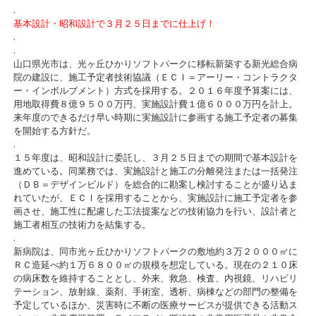
.
基本設計・昭和設計で３月２５日までに仕上げ！
.
.
山口県光市は、光ヶ丘ひかりソフトパークに移転新築する新光総合病
院の建設に、施工予定者技術協議（ＥＣＩ＝アーリー・コントラクタ
ー・インボルブメント）方式を採用する。２０１６年度予算案には、
用地取得費８億９５００万円、実施設計費１億６０００万円を計上。
来年度のできるだけ早い時期に実施設計に参画する施工予定者の募集
を開始する方針だ。
.
１５年度は、昭和設計に委託し、３月２５日までの期間で基本設計を
進めている。同業務では、実施設計と施工の分離発注または一括発注
（ＤＢ＝デザインビルド）を総合的に勘案し検討することが盛り込ま
れていたが、ＥＣＩを採用することから、実施設計に施工予定者を参
画させ、施工性に配慮した工法提案などの技術協力を行い、設計者と
施工者相互の技術力を結集する。
.
新病院は、同市光ヶ丘ひかりソフトパークの敷地約３万２０００㎡に
ＲＣ造延べ約１万６８００㎡の規模を想定している。現在の２１０床
の病床数を維持することとし、外来、救急、検査、内視鏡、リハビリ
テーション、放射線、薬剤、手術室、透析、病棟などの部門の整備を
予定しているほか、災害時に不断の医療サービスが提供できる活動ス