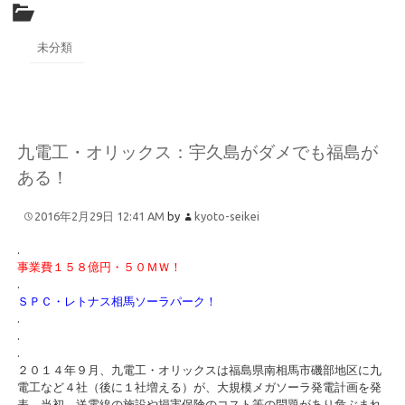
未分類
九電工・オリックス：宇久島がダメでも福島が
ある！
2016年2月29日 12:41 AM
by
kyoto-seikei
.
事業費１５８億円・５０ＭＷ！
.
ＳＰＣ・レトナス相馬ソーラパーク！
.
.
.
２０１４年９月、九電工・オリックスは福島県南相馬市磯部地区に九
電工など４社（後に１社増える）が、大規模メガソーラ発電計画を発
表。当初、送電線の施設や損害保険のコスト等の問題があり危ぶまれ