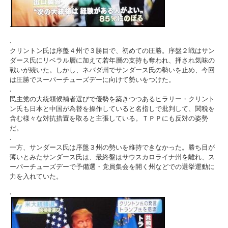
.
.
クリントン氏は序盤４州で３勝目で、初めての圧勝。序盤２戦はサン
ダース氏にリベラル層に加えて若年層の支持も奪われ、押され気味の
戦いが続いた。しかし、ネバダ州でサンダース氏の勢いを止め、今回
は圧勝でスーパーチューズデーに向けて勢いをつけた。
.
民主党の大統領候補者選びで優勢を築きつつあるヒラリー・クリント
ン氏も日本と中国が為替を操作していると名指しで批判して、関税を
含む様々な対抗措置を取ると主張している。ＴＰＰにも反対の姿勢
だ。
.
一方、サンダース氏は序盤３州の勢いを維持できなかった。勝ち目が
薄いとみたサンダース氏は、最終盤はサウスカロライナ州を離れ、ス
ーパーチューズデーで予備選・党員集会を開く州などでの選挙運動に
力を入れていた。
.