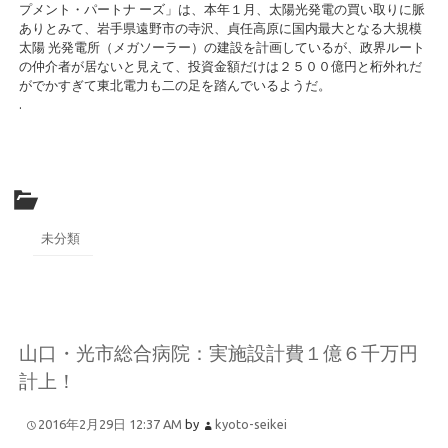
プメント・パートナ ーズ」は、本年１月、太陽光発電の買い取りに脈
ありとみて、岩手県遠野市の寺沢、貞任高原に国内最大となる大規模
太陽 光発電所（メガソーラー）の建設を計画しているが、政界ルート
の仲介者が居ないと見えて、投資金額だけは２５００億円と桁外れだ
がでかすぎて東北電力も二の足を踏んでいるようだ。
.
未分類
山口・光市総合病院：実施設計費１億６千万円
計上！
2016年2月29日 12:37 AM
by
kyoto-seikei