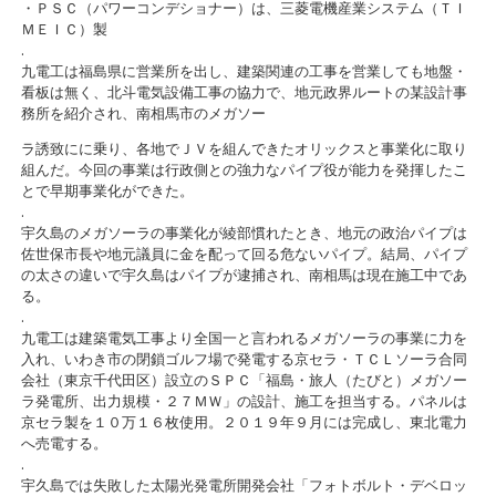
・ＰＳＣ（パワーコンデショナー）は、三菱電機産業システム（ＴＩ
ＭＥＩＣ）製
.
九電工は福島県に営業所を出し、建築関連の工事を営業しても地盤・
看板は無く、北斗電気設備工事の協力で、地元政界ルートの某設計事
務所を紹介され、南相馬市のメガソー
ラ誘致にに乗り、各地でＪＶを組んできたオリックスと事業化に取り
組んだ。今回の事業は行政側との強力なパイプ役が能力を発揮したこ
とで早期事業化ができた。
.
宇久島のメガソーラの事業化が綾部慣れたとき、地元の政治パイプは
佐世保市長や地元議員に金を配って回る危ないパイプ。結局、パイプ
の太さの違いで宇久島はパイプが逮捕され、南相馬は現在施工中であ
る。
.
九電工は建築電気工事より全国一と言われるメガソーラの事業に力を
入れ、いわき市の閉鎖ゴルフ場で発電する京セラ・ＴＣＬソーラ合同
会社（東京千代田区）設立のＳＰＣ「福島・旅人（たびと）メガソー
ラ発電所、出力規模・２７ＭＷ」の設計、施工を担当する。パネルは
京セラ製を１０万１６枚使用。２０１９年９月には完成し、東北電力
へ売電する。
.
宇久島では失敗した太陽光発電所開発会社「フォトボルト・デベロッ