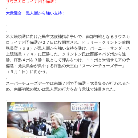
サウスカロライナ州予備選！
.
大衆迎合・黒人層から強い支持！
.
.
.
米大統領選に向けた民主党候補指名争いで、南部初戦となるサウスカ
ロライナ州予備選が２７日に投開票され、ヒラリー・クリントン前国
務長官（６８）が黒人層から強い支持を受け、バーニー・サンダース
上院議員（７４）に圧勝した。クリントン氏は西部ネバダ州から連
勝。序盤４州を３勝１敗として弾みをつけ、１１州と米領サモアの予
備選・党員集会が集中する序盤の天王山「スーパーチューズデー」
（３月１日）に向かう。
.
スーパーチューズデーでは南部７州で予備選・党員集会が行われるた
め、南部初戦の戦いは黒人票の行方を占う意味で注目された。
.