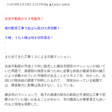
2016年2月29日 3:23 PM
by
kyoto-seikei
.
住友不動産が０３年販売！
.
後付配管工事であばら筋23カ所切断！
.
５棟・うち１棟は傾き住民退去！
.
.
.
また出てきた工事ミスによる欠陥マンション。
.
住友不動産が平成１５年に販売した横浜市西区のマンションが傾いて
いた問題で、基礎部の強度を保つために必要な鉄筋が建築当初の施工
により切断されていた可能性があることが２月２７日、分かった。元
請けの熊谷組の調査で判明したもので、「現状分かっている範囲で
は、構造耐力に影響は及ぼさない」としている。
.
横浜市のマンションで、地下の基礎の部分の鉄筋が不適切な工事で切
断されていた疑いがあることが分かり、市の職員らが事業者立ち合い
のもと現地を視察した。
.