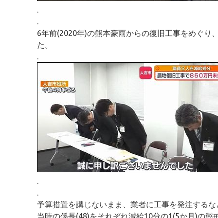
.
.
6年前(2020年)の熊本豪雨からの復旧工事をめ
た。
.
.
.
予算措置を講じないまま、業者に工事を発注するなど
当時の係長(48)をそれぞれ減給10分の1(5か月)