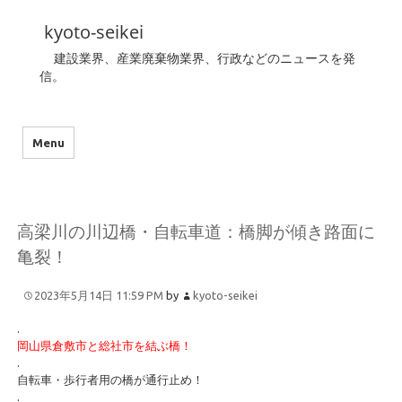
kyoto-seikei
建設業界、産業廃棄物業界、行政などのニュースを発
信。
Menu
高梁川の川辺橋・自転車道：橋脚が傾き路面に
亀裂！
2023年5月14日 11:59 PM
by
kyoto-seikei
.
岡山県倉敷市と総社市を結ぶ橋！
.
自転車・歩行者用の橋が通行止め！
.