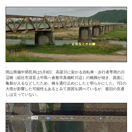
.
.
岡山県備中県民局は5月8日、高梁川に架かる自転車・歩行者専用の川
辺橋（総社市清音上中島―倉敷市真備町川辺）の橋脚が傾き、路面に
亀裂が入るなどしたため、橋を通行止めにしたと明らかにした。7日の
大雨が影響した可能性もあるとみて原因を調べているが、復旧の見通
しは立っていない。
.