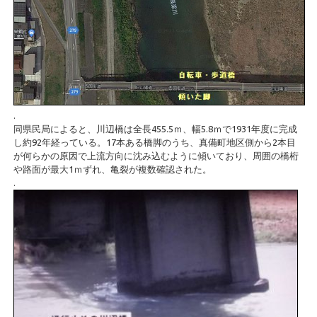
.
同県民局によると、川辺橋は全長455.5ｍ、幅5.8ｍで1931年度に完成
し約92年経っている。17本ある橋脚のうち、真備町地区側から2本目
が何らかの原因で上流方向に沈み込むように傾いており、周囲の橋桁
や路面が最大1ｍずれ、亀裂が複数確認された。
.