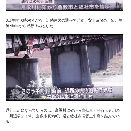
.
8日午前10時50分ごろ、近隣住民の通報で発覚。安全確保のため、午
後3時半から通行止めとした。
.
.
通行止めになっているのは、高梁川に架かる自転車・歩行者専用の
「川辺橋」です。倉敷市真備町川辺と総社市清音上中島を結んでい
る。
.