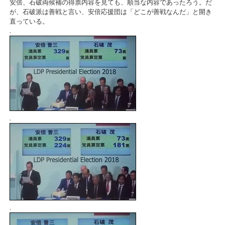
安倍、石破両候補の得票内容を見ても、順当な内容であったろう。だ
が、石破派は善戦と言い、安倍応援団は「どこが善戦なんだ」と開き
直っている。
.
.
.