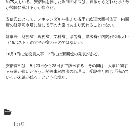
約75人もいる。安倍氏を推した派閥のボスは、自派からどれだけの数
が閣僚に就けるかが焦点だ。
.
安倍氏にとって、スキャンダルを抱えた省庁と総理大臣補佐官・内閣
府の経済司令塔に絡む省庁の大臣はあまり変わることはない。
.
幹事長、財務省、総務省、文科省、厚労省、農水省や内閣府特命大臣
（18ポスト）の大半が変わるのではないか。
.
10月1日に党役員人事、2日には新閣僚の発表がある。
.
安倍首相は、9月23日から28日まで訪米する。その間は、人事に関す
る報道が多いだろう。閣僚未経験者の心理は、受験生と同じ「諦めて
いるが未練が残る」という心境だ。
.
未分類