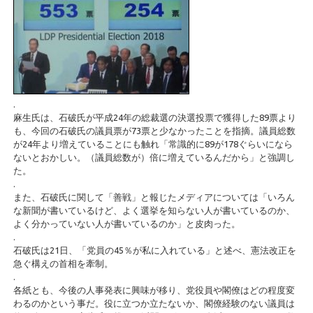
.
麻生氏は、石破氏が平成24年の総裁選の決選投票で獲得した89票より
も、今回の石破氏の議員票が73票と少なかったことを指摘。議員総数
が24年より増えていることにも触れ「常識的に89が178ぐらいになら
ないとおかしい。（議員総数が）倍に増えているんだから」と強調し
た。
.
また、石破氏に関して「善戦」と報じたメディアについては「いろん
な新聞が書いているけど、よく選挙を知らない人が書いているのか、
よく分かっていない人が書いているのか」と皮肉った。
.
石破氏は21日、「党員の45％が私に入れている」と述べ、憲法改正を
急ぐ構えの首相を牽制。
.
各紙とも、今後の人事発表に興味が移り、党役員や閣僚はどの程度変
わるのかという事だ。役に立つか立たないか、閣僚経験のない議員は