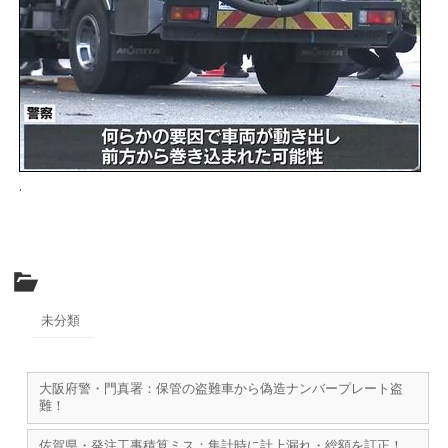
.
未分類
大阪府警・門真署：保管の盗難車から偽造ナンバープレート盗
難！
佐賀県・発注工事積算ミス：集計時に計上漏れ・総額を訂正！