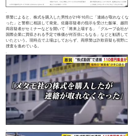
.
県警によると、株式を購入した男性が21年10月に「連絡が取れなくな
った」と警察に相談して発覚。佐藤容疑者の指示を受けた飯塚、越田
両容疑者がセミナーなどを開いて「将来上場する」「グループ会社が
国際企業に買収される予定で株価が何百倍にもなる」などと勧誘して
いたという。現時点で上場はしておらず、両県警は詐欺容疑も視野に
捜査を進めている。
.
.