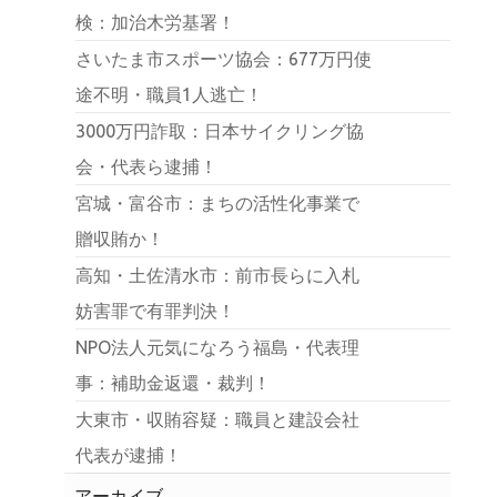
検：加治木労基署！
さいたま市スポーツ協会：677万円使
途不明・職員1人逃亡！
3000万円詐取：日本サイクリング協
会・代表ら逮捕！
宮城・富谷市：まちの活性化事業で
贈収賄か！
高知・土佐清水市：前市長らに入札
妨害罪で有罪判決！
NPO法人元気になろう福島・代表理
事：補助金返還・裁判！
大東市・収賄容疑：職員と建設会社
代表が逮捕！
アーカイブ