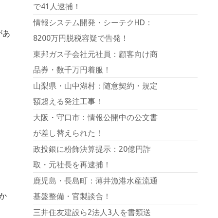
で41人逮捕！
情報システム開発・シーテクHD：
があ
8200万円脱税容疑で告発！
東邦ガス子会社元社員：顧客向け商
品券・数千万円着服！
山梨県・山中湖村：随意契約・規定
額超える発注工事！
大阪・守口市：情報公開中の公文書
が差し替えられた！
政投銀に粉飾決算提示：20億円詐
取・元社長を再逮捕！
鹿児島・長島町：薄井漁港水産流通
か
基盤整備・官製談合！
三井住友建設ら2法人3人を書類送