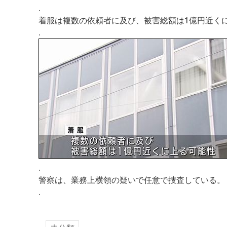
.
着服は複数の依頼者に及び、被害総額は1億円近く
.
.
警察は、業務上横領の疑いで任意で捜査している。
.