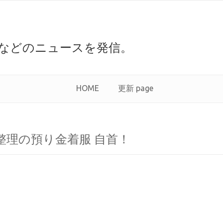
などのニュースを発信。
HOME
更新 page
整理の預り金着服 自首！