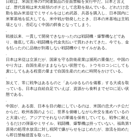
日欧は、米国主導のIT関連製品の全面禁輸を実行中だ。日本と言え
ば、歴代首相は米大統領のポチとして忠勤を励んでいる。どれだけ忠
勤を励み米追従でミサイルをはじめ武器、兵器を購入し、日本国内に
米軍基地を拡大しても、米中戦が勃発したとき、日本の米基地は主戦
場となり、否応なく中国の餌食となってしまう。
.
戦後以来、一貫して開発できなかったのは戦闘機・爆撃機などであ
り、徹底して高い戦闘機を代金先払いで買わされてきた。今でも、金
を払ったのに品物が到着しない戦闘機やミサイルがある。
.
日本は米従は立派だが、国家を守る防衛産業は瀕死の重傷だ。中国の
やり方は、自国生産がままならない状態でも、トウモロコシにしても
麦にしてもある程度の量まで自国生産のために時間をかけている。
.
加えて、常に戦争はあるものと「あらゆるものを備蓄」する大成を取
っている。日本は自給自足でいえば、資源から食料までゼロに近い状
態である。
.
中国が、ある面、日本を目の敵にしているのは、米国の忠犬ハチ公だ
からだ。欧州各国のように、世界を俯瞰しながら外交を進めているの
と大違いだ。アジアでそれなりの軍備を保有していても、戦争に耐え
うるだけの弾薬やミサイル、戦闘機、爆撃機は持っていない。福島第1
原発の処理水放流に対し税関で嫌がらせをはじめたが、放流を始めた
ら即日禁輸措置を取った。