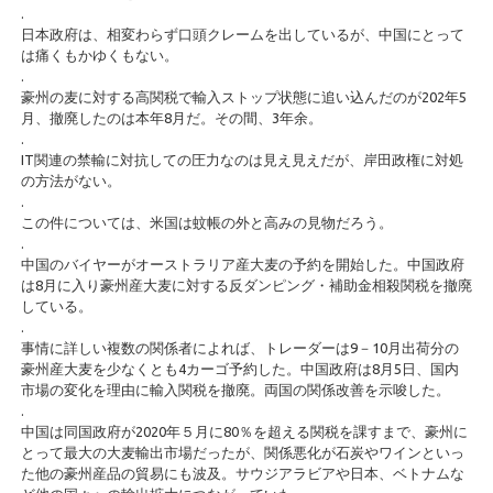
.
日本政府は、相変わらず口頭クレームを出しているが、中国にとって
は痛くもかゆくもない。
.
豪州の麦に対する高関税で輸入ストップ状態に追い込んだのが202年5
月、撤廃したのは本年8月だ。その間、3年余。
.
IT関連の禁輸に対抗しての圧力なのは見え見えだが、岸田政権に対処
の方法がない。
.
この件については、米国は蚊帳の外と高みの見物だろう。
.
中国のバイヤーがオーストラリア産大麦の予約を開始した。中国政府
は8月に入り豪州産大麦に対する反ダンピング・補助金相殺関税を撤廃
している。
.
事情に詳しい複数の関係者によれば、トレーダーは9－10月出荷分の
豪州産大麦を少なくとも4カーゴ予約した。中国政府は8月5日、国内
市場の変化を理由に輸入関税を撤廃。両国の関係改善を示唆した。
.
中国は同国政府が2020年５月に80％を超える関税を課すまで、豪州に
とって最大の大麦輸出市場だったが、関係悪化が石炭やワインといっ
た他の豪州産品の貿易にも波及。サウジアラビアや日本、ベトナムな