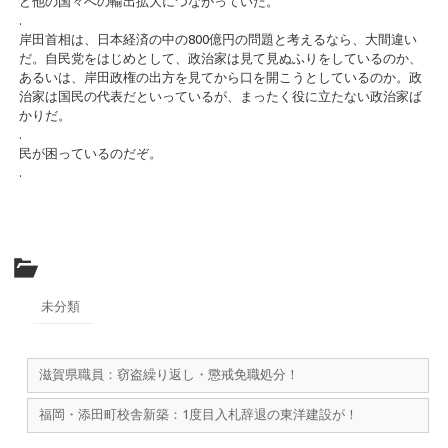
ど他の国々への輸出拡大につながっていた。
.
岸田首相は、日本経済の中の800億円の問題と考えるなら、大間違い
だ。自民党をはじめとして、政治家は見て見ぬふりをしているのか、
あるいは、岸田政権の出方を見てから口を開こうとしているのか。政
治家は国民の代表だといっているが、まったく役に立たない政治家ば
かりだ。
.
民が困っているのだぞ。
.
未分類
滋賀県職員：窃盗繰り返し・懲戒免職処分！
福岡・添田町校舎新築：1度目入札辞退の東洋建設が！