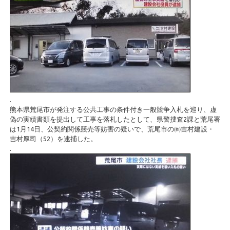
.
熊本県荒尾市が発注する公共工事の条件付き一般競争入札を巡り、虚
偽の実績書類を提出して工事を落札したとして、県警捜査2課と荒尾署
は1月14日、公契約関係競売等妨害の疑いで、荒尾市の㈱吉村建設・
吉村厚司（52）を逮捕した。
.