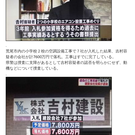
.
荒尾市内の小学校２校の空調設備工事で７社が入札した結果、吉村容
疑者の会社が計7600万円で落札。工事はすでに完了している。
県警は捜査に支障があるとして吉村容疑者の認否を明らかにせず、動
機などについて捜査している。
.