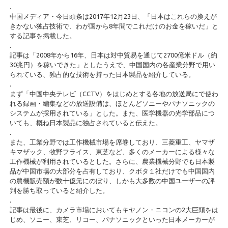
.
中国メディア・今日頭条は2017年12月23日、「日本はこれらの換えが
きかない独占技術で、わが国から8年間でこれだけのお金を稼いだ」と
する記事を掲載した。
.
記事は「2008年から16年、日本は対中貿易を通じて2700億米ドル（約
30兆円）を稼いできた」としたうえで、中国国内の各産業分野で用い
られている、独占的な技術を持った日本製品を紹介している。
.
まず「中国中央テレビ（CCTV）をはじめとする各地の放送局にで使わ
れる録画・編集などの放送設備は、ほとんどソニーやパナソニックの
システムが採用されている」とした。また、医学機器の光学部品につ
いても、概ね日本製品に独占されていると伝えた。
.
また、工業分野では工作機械市場を席巻しており、三菱重工、ヤマザ
キマザック、牧野フライス、東芝など、多くのメーカーによる様々な
工作機械が利用されているとした。さらに、農業機械分野でも日本製
品が中国市場の大部分を占有しており、クボタ１社だけでも中国国内
の農機販売額が数十億元にのぼり、しかも大多数の中国ユーザーの評
判を勝ち取っていると紹介した。
.
記事は最後に、カメラ市場においてもキヤノン・ニコンの2大巨頭をは
じめ、ソニー、東芝、リコー、パナソニックといった日本メーカーが