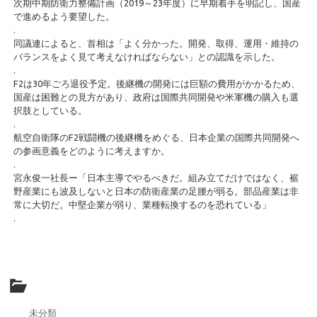
次期中期防衛力整備計画（2019～23年度）に早期着手を明記し、国産
で進めるよう要望した。
.
同議連によると、首相は「よく分かった。開発、取得、運用・維持の
バランスをよく見て考えなければならない」との認識を示した。
.
F2は30年ごろ退役予定。後継機の開発には巨額の費用がかかるため、
国産は困難との見方があり、政府は国際共同開発や米軍機の購入も選
択肢としている。
.
航空自衛隊のF2戦闘機の後継機をめぐる、日本企業の国際共同開発へ
の参画意義をどのように考えますか。
.
宮永俊一社長ー「日本主導でやるべきだ。組み立てだけではなく、裾
野産業にも波及しないと日本の防衛産業の足腰が弱る。部品産業は非
常に大切だ。中堅企業が弱り、業種転換するのを恐れている」
.
未分類