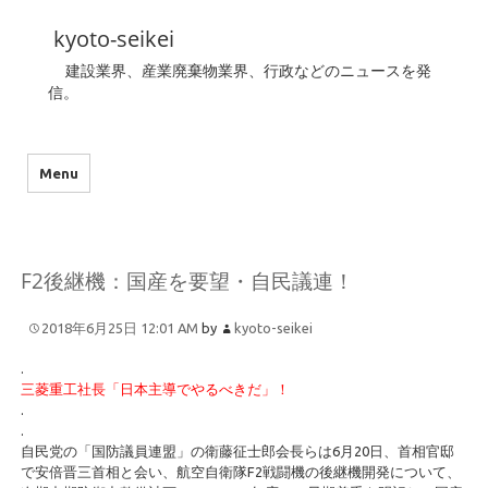
kyoto-seikei
建設業界、産業廃棄物業界、行政などのニュースを発
信。
Menu
F2後継機：国産を要望・自民議連！
2018年6月25日 12:01 AM
by
kyoto-seikei
.
三菱重工社長「日本主導でやるべきだ」！
.
.
自民党の「国防議員連盟」の衛藤征士郎会長らは6月20日、首相官邸
で安倍晋三首相と会い、航空自衛隊F2戦闘機の後継機開発について、