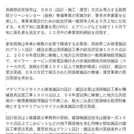
.
長崎県佐世保市は、ＤＢＯ（設計・施工・運営）方式を導入する新西
部クリーンセンター（仮称）整備事業の実施方針、要求水準書案を公
表した。事業者選定のための総合評価一般競争入札を５月上旬に公告
する。８月下旬に提案書を受け付け、ヒアリングなどを経て１０月下
旬に落札者を決定する。１２月中の事業契約締結を目指す。
.
参加資格は単体か複数の企業で構成する企業体。高効率ごみ発電施設
のプラント設計・建設企業は清掃施設工事の総合評定値１０００点以
上、２００６年度以降に稼働した地方公共団体の一般廃棄物処理施設
で、ボイラー・タービン式発電設備付きの全連続燃焼式焼却施設（ス
トーカ方式、規模が日量１００ｔ以上で複数炉構成）の設計、建設の
受注実績、ＤＢＯ方式で発注された同規模施設の整備・運営事業の受
注実績を求める。
.
マテリアルリサイクル推進施設の設計・建設企業は清掃施設工事か機
械器具設置工事１０００点以上、０６年度以降に稼働した地方公共団
体の一般廃棄物処理施設で不燃ごみ、粗大ごみ及び資源物を処理対象
物とするマテリアルリサイクル推進施設の受注実績。
.
設計担当は１級建築士事務所の登録。建築物建設担当は建築一式１０
００点以上でごみピットなどの地下構造物を含む同種か類似施設の建
設工事受注実績。運営担当はプラント設計・建設企業の実績条件と同