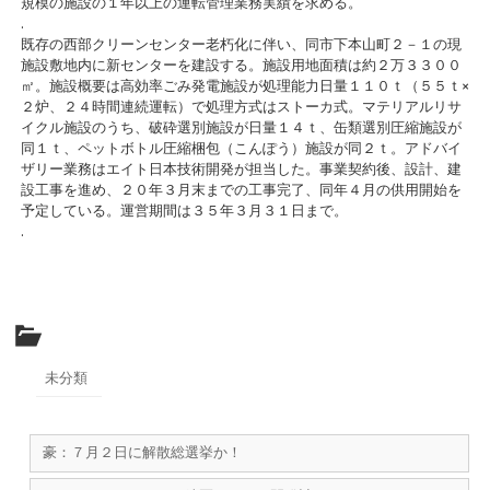
規模の施設の１年以上の運転管理業務実績を求める。
.
既存の西部クリーンセンター老朽化に伴い、同市下本山町２－１の現
施設敷地内に新センターを建設する。施設用地面積は約２万３３００
㎡。施設概要は高効率ごみ発電施設が処理能力日量１１０ｔ（５５ｔ×
２炉、２４時間連続運転）で処理方式はストーカ式。マテリアルリサ
イクル施設のうち、破砕選別施設が日量１４ｔ、缶類選別圧縮施設が
同１ｔ、ペットボトル圧縮梱包（こんぽう）施設が同２ｔ。アドバイ
ザリー業務はエイト日本技術開発が担当した。事業契約後、設計、建
設工事を進め、２０年３月末までの工事完了、同年４月の供用開始を
予定している。運営期間は３５年３月３１日まで。
.
未分類
豪：７月２日に解散総選挙か！