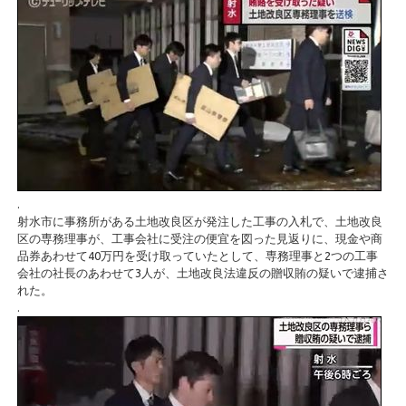
.
射水市に事務所がある土地改良区が発注した工事の入札で、土地改良
区の専務理事が、工事会社に受注の便宜を図った見返りに、現金や商
品券あわせて40万円を受け取っていたとして、専務理事と2つの工事
会社の社長のあわせて3人が、土地改良法違反の贈収賄の疑いで逮捕さ
れた。
.