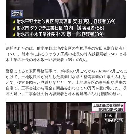
.
逮捕されたのは、射水平野土地改良区の専務理事の安田克則容疑者と
（69）、射水市にあるタケウチ工業の社長の竹内誠容疑者（56）と朴
木工業の社長の朴木敬一郎容疑者（39）の3人。
.
警察によると安田専務理事は、3年前の7月ごろから2023年12月ごろに
かけて、土地改良区が発注した農業用水路の整備事業の工事の入札な
どで、便宜を図った見返りなどとして、土地改良区の事務所や理事の
自宅で、工事会社から現金と商品券あわせて40万円を受け取った、収
賄の疑い、工事会社の竹内容疑者と朴木容疑者の2人は贈賄の疑い。
.