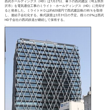
西武ホールディングス（HD）は1月27日、傘下の西武建設（埼玉県所
沢市）を電気通信工事のミライト・ホールディングス（HD）に売却す
ると発表した。ミライトＨＤは約620億円で西武建設株の95％を取得
し、連結子会社化する。株式譲渡は3月31日の予定。残りの5%は西武
HD子会社の西武鉄道が継続して保有する。
.