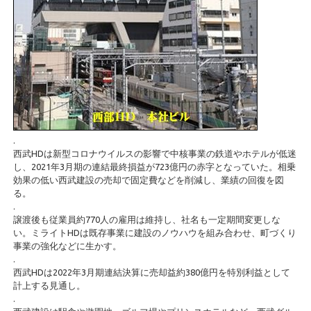
.
西武HDは新型コロナウイルスの影響で中核事業の鉄道やホテルが低迷
し、2021年3月期の連結最終損益が723億円の赤字となっていた。相乗
効果の低い西武建設の売却で固定費などを削減し、業績の回復を図
る。
.
譲渡後も従業員約770人の雇用は維持し、社名も一定期間変更しな
い。ミライトHDは既存事業に建設のノウハウを組み合わせ、町づくり
事業の強化などに生かす。
.
西武HDは2022年3月期連結決算に売却益約380億円を特別利益として
計上する見通し。
.