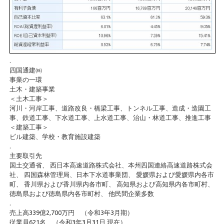
.
四国通建㈱
事業の一環
土木・建築事業
＜土木工事＞
河川・河岸工事、道路改良・橋梁工事、トンネル工事、造成・造園工
事、鉄道工事、下水道工事、上水道工事、治山・林道工事、推進工事
＜建築工事＞
ビル建築、学校・教育施設建築
.
主要取引先
国土交通省、 西日本高速道路株式会社、本州四国連絡高速道路株式会
社、 四国森林管理局、日本下水道事業団、 愛媛県および愛媛県内各市
町、 香川県および香川県内各市町、 高知県および高知県内各市町村、
徳島県および徳島県内各市町村、 他民間企業多数
.
売上高339億2,700万円 （令和3年3月期）
従業員621名 （令和3年3月31日 現在）