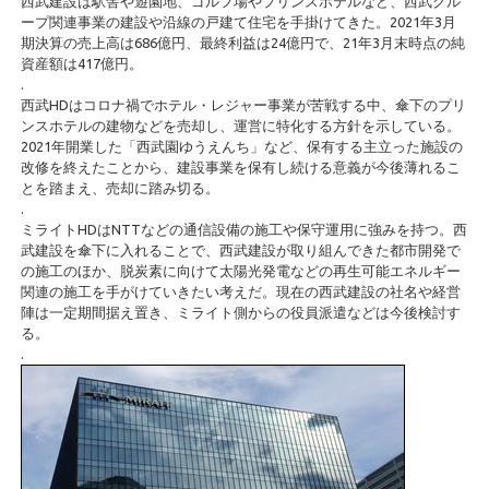
西武建設は駅舎や遊園地、ゴルフ場やプリンスホテルなど、西武グル
ープ関連事業の建設や沿線の戸建て住宅を手掛けてきた。2021年3月
期決算の売上高は686億円、最終利益は24億円で、21年3月末時点の純
資産額は417億円。
.
西武HDはコロナ禍でホテル・レジャー事業が苦戦する中、傘下のプリ
ンスホテルの建物などを売却し、運営に特化する方針を示している。
2021年開業した「西武園ゆうえんち」など、保有する主立った施設の
改修を終えたことから、建設事業を保有し続ける意義が今後薄れるこ
とを踏まえ、売却に踏み切る。
.
ミライトHDはNTTなどの通信設備の施工や保守運用に強みを持つ。西
武建設を傘下に入れることで、西武建設が取り組んできた都市開発で
の施工のほか、脱炭素に向けて太陽光発電などの再生可能エネルギー
関連の施工を手がけていきたい考えだ。現在の西武建設の社名や経営
陣は一定期間据え置き、ミライト側からの役員派遣などは今後検討す
る。
.