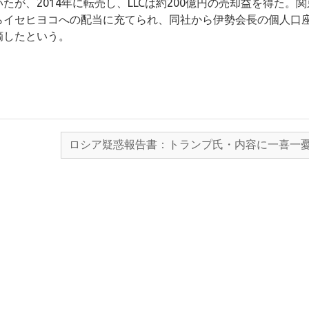
たが、2014年に転売し、LLCは約200億円の売却益を得た。関
からイセヒヨコへの配当に充てられ、同社から伊勢会長の個人口
摘したという。
ロシア疑惑報告書：トランプ氏・内容に一喜一