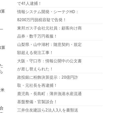
で41人逮捕！
加算
情報システム開発・シーテクHD：
8200万円脱税容疑で告発！
東邦ガス子会社元社員：顧客向け商
一
品券・数千万円着服！
山梨県・山中湖村：随意契約・規定
加算
額超える発注工事！
大阪・守口市：情報公開中の公文書
た
が差し替えられた！
ら
政投銀に粉飾決算提示：20億円詐
取・元社長を再逮捕！
全米
鹿児島・長島町：薄井漁港水産流通
基盤整備・官製談合！
合
三井住友建設ら2法人3人を書類送