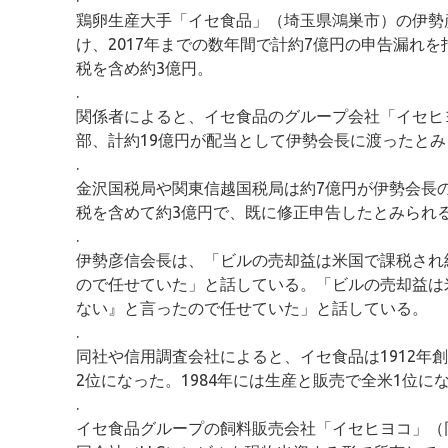
鶏卵生産大手「イセ食品」（埼玉県鴻巣市）の伊勢
け、2017年までの数年間で計約7億円の申告漏れ
税を含め約3億円。
.
関係者によると、イセ食品のグループ会社「イセヒ
部、計約19億円が配当として伊勢会長に渡ったとみ
.
金沢国税局や関東信越国税局は約7億円が伊勢会長
税を含めて約3億円で、既に修正申告したとみられ
.
伊勢彦信会長は、「ビルの売却益は米国で課税され
ので任せていた」と話している。「ビルの売却益は
ない』と言ったので任せていた」と話している。
.
同社や信用調査会社によると、イセ食品は1912年
2位になった。1984年には生産と販売で全米1位に
.
イセ食品グループの飼料販売会社「イセヒヨコ」（