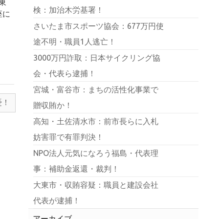
東
検：加治木労基署！
座に
さいたま市スポーツ協会：677万円使
途不明・職員1人逃亡！
3000万円詐取：日本サイクリング協
会・代表ら逮捕！
宮城・富谷市：まちの活性化事業で
憂！
贈収賄か！
高知・土佐清水市：前市長らに入札
妨害罪で有罪判決！
NPO法人元気になろう福島・代表理
事：補助金返還・裁判！
大東市・収賄容疑：職員と建設会社
代表が逮捕！
アーカイブ