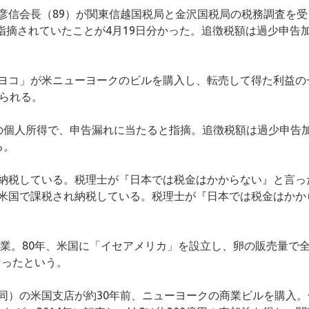
彦信会長（89）が関東信越国税局と金沢国税局の税務調査を受
を指摘されていたことが4月19日分かった。追徴税額は過少申告
ヨコ」が米ニューヨークのビルを購入し、転売して得た利益の
られる。
の個人所得で、申告漏れに当たると指摘。追徴税額は過少申告
る。
納税している。税理士が『日本では税金はかからない』と言っ
米国で課税され納税している。税理士が『日本では税金はかか
創業。80年、米国に「イセアメリカ」を設立し、卵の販売量で
なったという。
同）の米国支店が約30年前、ニューヨークの商業ビルを購入。