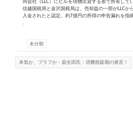
同会社（LLC）にビルを現物出資する形で所有してい
信越国税局と金沢国税局は、売却益の一部がLLC
入金されたと認定。約7億円の所得の申告漏れを指
.
未分類
本気か、ブラフか・萩生田氏：消費税延期の発言！