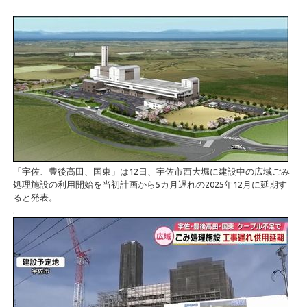
.
「宇佐、豊後高田、国東」は12日、宇佐市西大堀に建設中の広域ごみ
処理施設の利用開始を当初計画から5カ月遅れの2025年12月に延期す
ると発表。
.