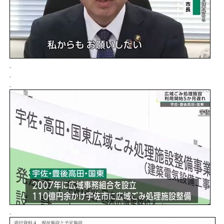
.
.
.
.