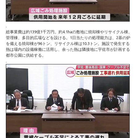
.
総事業費は約139億1千万円。約4.1haの敷地に焼却棟やリサイクル棟、
管理棟、多目的広場などを設ける。1日当たりの処理能力は、2基の炉
を備える焼却棟が96トン、リサイクル棟は10.3トン。施設で発生する
熱は場内の設備稼働に活用し、余った熱は隣接地に宇佐市が計画する
都市公園に供給する。
.