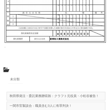
.
未分類
秋田県発注・委託業務贈収賄：クラフト元役員・小松谷被告！
一関市官製談合：職員含む3人に有罪判決！