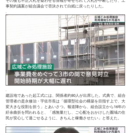
その後も不正入札を疑わせる情報が寄せられて入札が中断したり、工
事契約議案が組合議会で否決されて白紙に戻ったりした。
.
.
建設地であった起工式には、関係者約80人が出席した。式典で、組合
管理者の是永修治・宇佐市長は「循環型社会の構築を目指す上で、大
変大きな役割を担う」とあいさつ。報道陣から、組合設立から16年の
紆余曲折を問われると、「感無量だし、ご心配をおかけした圏域の住
民が安心して過ごせるように、きちんと稼働させたい」と答えた。
.