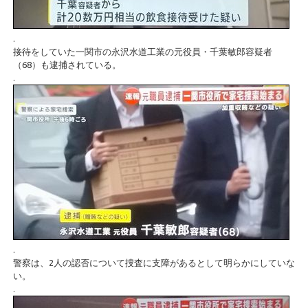
.
接待をしていた一関市の永沢水道工業の元役員・千葉敏郎容疑者
（68）も逮捕されている。
.
.
警察は、2人の認否について捜査に支障があるとして明らかにしていな
い。
.