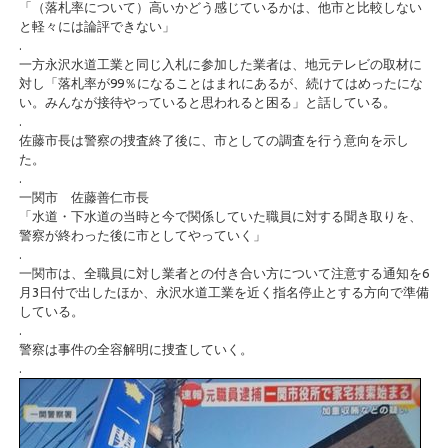
「（落札率について）高いかどう感じているかは、他市と比較しない
と軽々には論評できない」
.
一方永沢水道工業と同じ入札に参加した業者は、地元テレビの取材に
対し「落札率が99％になることはまれにあるが、続けてはめったにな
い。みんなが接待やっていると思われると困る」と話している。
.
佐藤市長は警察の捜査終了後に、市としての調査を行う意向を示し
た。
.
一関市 佐藤善仁市長
「水道・下水道の当時と今で関係していた職員に対する聞き取りを、
警察が終わった後に市としてやっていく」
.
一関市は、全職員に対し業者との付き合い方について注意する通知を6
月3日付で出したほか、永沢水道工業を近く指名停止とする方向で準備
している。
.
警察は事件の全容解明に捜査していく。
.