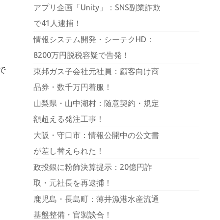
アプリ企画「Unity」：SNS副業詐欺
で41人逮捕！
情報システム開発・シーテクHD：
8200万円脱税容疑で告発！
で
東邦ガス子会社元社員：顧客向け商
品券・数千万円着服！
山梨県・山中湖村：随意契約・規定
額超える発注工事！
大阪・守口市：情報公開中の公文書
が差し替えられた！
政投銀に粉飾決算提示：20億円詐
取・元社長を再逮捕！
鹿児島・長島町：薄井漁港水産流通
基盤整備・官製談合！