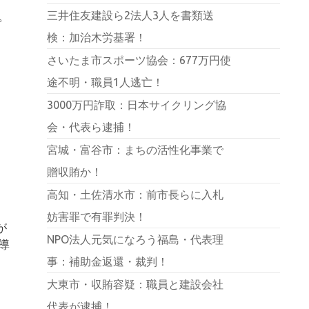
三井住友建設ら2法人3人を書類送
。
検：加治木労基署！
さいたま市スポーツ協会：677万円使
途不明・職員1人逃亡！
3000万円詐取：日本サイクリング協
会・代表ら逮捕！
宮城・富谷市：まちの活性化事業で
贈収賄か！
高知・土佐清水市：前市長らに入札
妨害罪で有罪判決！
が
NPO法人元気になろう福島・代表理
導
事：補助金返還・裁判！
大東市・収賄容疑：職員と建設会社
代表が逮捕！