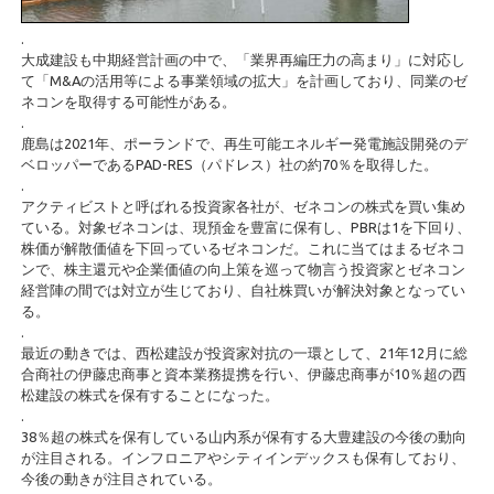
.
大成建設も中期経営計画の中で、「業界再編圧力の高まり」に対応し
て「M&Aの活用等による事業領域の拡大」を計画しており、同業のゼ
ネコンを取得する可能性がある。
.
鹿島は2021年、ポーランドで、再生可能エネルギー発電施設開発のデ
ベロッパーであるPAD-RES（パドレス）社の約70％を取得した。
.
アクティビストと呼ばれる投資家各社が、ゼネコンの株式を買い集め
ている。対象ゼネコンは、現預金を豊富に保有し、PBRは1を下回り、
株価が解散価値を下回っているゼネコンだ。これに当てはまるゼネコ
ンで、株主還元や企業価値の向上策を巡って物言う投資家とゼネコン
経営陣の間では対立が生じており、自社株買いが解決対象となってい
る。
.
最近の動きでは、西松建設が投資家対抗の一環として、21年12月に総
合商社の伊藤忠商事と資本業務提携を行い、伊藤忠商事が10％超の西
松建設の株式を保有することになった。
.
38％超の株式を保有している山内系が保有する大豊建設の今後の動向
が注目される。インフロニアやシティインデックスも保有しており、
今後の動きが注目されている。