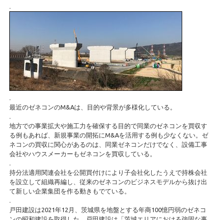
.
.
最近のゼネコンのM&Aは、目的や背景が多様化している。
.
地方での事業拡大や施工力を確保する目的で同業のゼネコンを買収す
る例もあれば、新規事業の開拓にM&Aを活用する例も少なくない。ゼ
ネコンの買収に関心があるのは、同業ゼネコンだけでなく、設備工事
会社やハウスメーカーもゼネコンを買収している。
.
持分法適用関連会社を公開買付けにより子会社化したうえで持株会社
を設立して組織再編し、従来のゼネコンのビジネスモデルから抜け出
て新しい企業集団を作る動きもでている。
.
戸田建設は2021年12月、茨城県を地盤とする年商100憶円弱のゼネコ
ンの昭和建設を取得した。戸田建設は「茨城エリアにおける強固な事