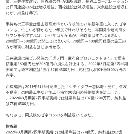
業、三井住友建設、熊谷組の4社が減収減益。長谷工コーポレーション
と戸田建設の2社は増収増益。西松建設は減収増益。東急建設は増収し
たが、純益は赤字。
.
手持ちの工事量は過去最高水準という状態で21年新年度に入ったゼネ
コンも、忙しいが儲からない年度で終わりそうだ。再開発や超高層タ
ワマンを受注すれば、3～4年はかかるが、利益率はすこぶる悪い。
200億円～500億円と聞こえは良いが、70億円～100億円程度の施工の
方が確実に利益をはじき出せる。
.
三井建設は森ビル発注の「虎ノ門・麻布台プロジェクト B-1」で受注
額推定560億円だが206億円の損失を計上する。2022年3月期第2四半期
実績では経常利益は1赤字52億4500万円、純利益も阿09億6500万円の
赤字。
.
西松建設は2019年3月6日完成した「シティタワー恵比寿・発注、住友
不動産」の内装工事など施工不備で90億円の特別損失を計上した。
。2022年3月期第2四半期実績では経常利益は107億1200万円、純利益
は75億6500万円。
.
ちなみに、同規模のゼネコンのを利益覗いてみた。
.
熊谷組
2022年3月期第2四半期実績では経常利益は274億円、純利益は62億