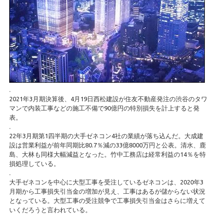
.
2021年3月期決算後、4月19日西松建設が住友不動産発注の渋谷のタワ
マンで内装工事などの施工不備で90億円の特別損失を計上すると発
表。
.
22年3月期第1四半期の大手ゼネコン4社の業績が落ち込んだ。大成建
設は営業利益が前年同期比80.7％減の33億8000万円と公表。清水、鹿
島、大林も同様大幅減益となった。竹中工務店は経常利益の14％を特
損処理している。
.
大手ゼネコンを中心に大型工事を受注しているゼネコンは、2020年3
月期から工事損失引当金の増加が見え、工事はあるが儲からない状況
となっている。大型工事の受注競争で工事損失引当金はさらに増えて
いくだろうと言われている。