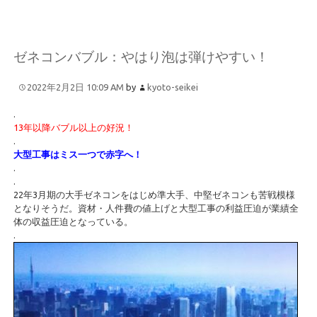
ゼネコンバブル：やはり泡は弾けやすい！
2022年2月2日 10:09 AM
by
kyoto-seikei
.
13年以降バブル以上の好況！
.
大型工事はミス一つで赤字へ！
.
.
22年3月期の大手ゼネコンをはじめ準大手、中堅ゼネコンも苦戦模様
となりそうだ。資材・人件費の値上げと大型工事の利益圧迫が業績全
体の収益圧迫となっている。
.