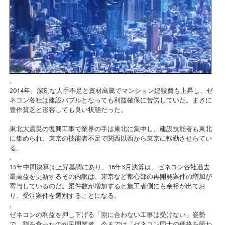
.
2014年、深刻な人手不足と資材高騰でマンション建設費も上昇し、ゼ
ネコン各社は建設バブルとなっても利益確保に苦労していた。まさに
豊作貧乏と形容しても良い状態だった。
.
東北大震災の復興工事で業界の手は東北に集中し、建設技能者も東北
に集められ、東京の技能者不足で関西以西から東京に転勤させらてい
る。
.
15年中間決算は上昇基調にあり、16年3月決算は、ゼネコン各社過去
最高益を更新するその内訳は、東京など都心部の再開発案件の増加が
寄与しているのだ。案件数が増加すると施工者側にも余裕が出てお
り、受注案件を選別することになる。
.
ゼネコンの利益を押し下げる「割に合わない工事は受けない」姿勢
で、割を食ったのが民間業者。今までは「ゼネコン同士の価格を競わ