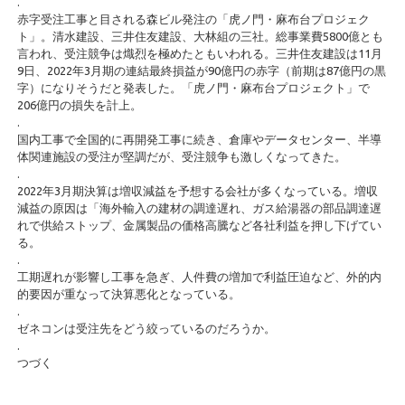
.
赤字受注工事と目される森ビル発注の「虎ノ門・麻布台プロジェク
ト」。清水建設、三井住友建設、大林組の三社。総事業費5800億とも
言われ、受注競争は熾烈を極めたともいわれる。三井住友建設は11月
9日、2022年3月期の連結最終損益が90億円の赤字（前期は87億円の黒
字）になりそうだと発表した。「虎ノ門・麻布台プロジェクト」で
206億円の損失を計上。
.
国内工事で全国的に再開発工事に続き、倉庫やデータセンター、半導
体関連施設の受注が堅調だが、受注競争も激しくなってきた。
.
2022年3月期決算は増収減益を予想する会社が多くなっている。増収
減益の原因は「海外輸入の建材の調達遅れ、ガス給湯器の部品調達遅
れで供給ストップ、金属製品の価格高騰など各社利益を押し下げてい
る。
.
工期遅れが影響し工事を急ぎ、人件費の増加で利益圧迫など、外的内
的要因が重なって決算悪化となっている。
.
ゼネコンは受注先をどう絞っているのだろうか。
.
つづく