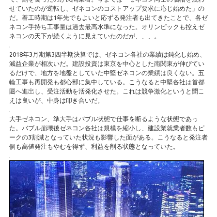
せていたのが逆転し、ゼネコンのコストアップ要求に応じ始めた」の
だ。着工時期は1年先でもよいと応ずる発注者も出てきたことで、各ゼ
ネコン手持ち工事量は過去最高水準になった。オリンピックも控えゼ
ネコンの天下が続くように見えていたのだが、、、。
.
2018年3月期第3四半期決算では、ゼネコン各社の業績は鈍化し始め、
減益企業が相次いだ。建設投資は東京を中心とした南関東が伸びてい
るだけで、地方を地盤としていた中堅ゼネコンの業績は良くない。五
輪工事も再開発も都心部に集中している。こうなると中堅各社は首都
圏へ進出し、受注活動を活発化させた。これは競争激化というと聞こ
えは良いが、中身は叩き合いだ。
.
大手ゼネコン、準大手はバブル状態で仕事を断るような状態であっ
た。バブル崩壊後ゼネコン各社は規模を縮小し、建設業就業者数もピ
ークの3割減となっていた状況も影響した面がある。こうなると発注者
側も高値発注もやむを得ず、利益を削る状態となっていた。
.