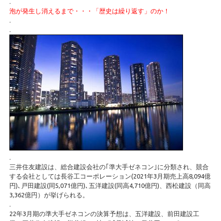
.
泡が発生し消えるまで・・・「歴史は繰り返す」のか！
.
.
.
三井住友建設は、総合建設会社の｢準大手ゼネコン｣に分類され、競合
する会社としては長谷工コーポレーション(2021年3月期売上高8,094億
円)､戸田建設(同5,071億円)､五洋建設(同高4,710億円)、西松建設（同高
3,362億円）が挙げられる。
.
22年3月期の準大手ゼネコンの決算予想は、五洋建設、前田建設工