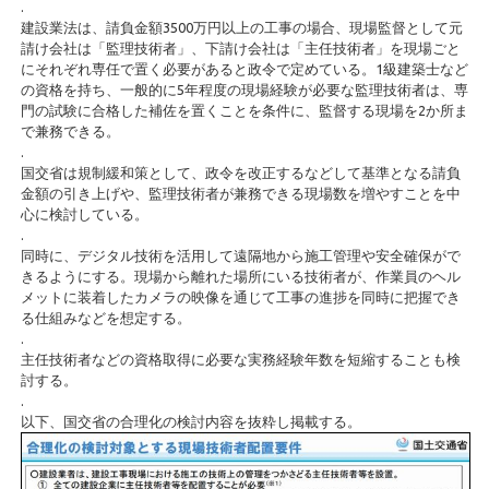
.
建設業法は、請負金額3500万円以上の工事の場合、現場監督として元
請け会社は「監理技術者」、下請け会社は「主任技術者」を現場ごと
にそれぞれ専任で置く必要があると政令で定めている。1級建築士など
の資格を持ち、一般的に5年程度の現場経験が必要な監理技術者は、専
門の試験に合格した補佐を置くことを条件に、監督する現場を2か所ま
で兼務できる。
.
国交省は規制緩和策として、政令を改正するなどして基準となる請負
金額の引き上げや、監理技術者が兼務できる現場数を増やすことを中
心に検討している。
.
同時に、デジタル技術を活用して遠隔地から施工管理や安全確保がで
きるようにする。現場から離れた場所にいる技術者が、作業員のヘル
メットに装着したカメラの映像を通じて工事の進捗を同時に把握でき
る仕組みなどを想定する。
.
主任技術者などの資格取得に必要な実務経験年数を短縮することも検
討する。
.
以下、国交省の合理化の検討内容を抜粋し掲載する。