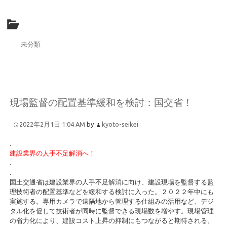
未分類
現場監督の配置基準緩和を検討：国交省！
2022年2月1日 1:04 AM
by
kyoto-seikei
.
建設業界の人手不足解消へ！
.
.
国土交通省は建設業界の人手不足解消に向け、建設現場を監督する監
理技術者の配置基準などを緩和する検討に入った。２０２２年中にも
実施する。専用カメラで遠隔地から管理する仕組みの活用など、デジ
タル化を促して技術者が同時に監督できる現場数を増やす。現場管理
の省力化により、建設コスト上昇の抑制にもつながると期待される。