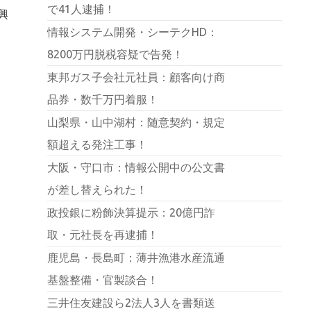
で41人逮捕！
興
情報システム開発・シーテクHD：
8200万円脱税容疑で告発！
東邦ガス子会社元社員：顧客向け商
品券・数千万円着服！
山梨県・山中湖村：随意契約・規定
額超える発注工事！
大阪・守口市：情報公開中の公文書
が差し替えられた！
政投銀に粉飾決算提示：20億円詐
取・元社長を再逮捕！
鹿児島・長島町：薄井漁港水産流通
基盤整備・官製談合！
三井住友建設ら2法人3人を書類送