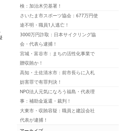
検：加治木労基署！
さいたま市スポーツ協会：677万円使
途不明・職員1人逃亡！
。
3000万円詐取：日本サイクリング協
疑
会・代表ら逮捕！
宮城・富谷市：まちの活性化事業で
贈収賄か！
高知・土佐清水市：前市長らに入札
妨害罪で有罪判決！
NPO法人元気になろう福島・代表理
事：補助金返還・裁判！
大東市・収賄容疑：職員と建設会社
代表が逮捕！
アーカイブ