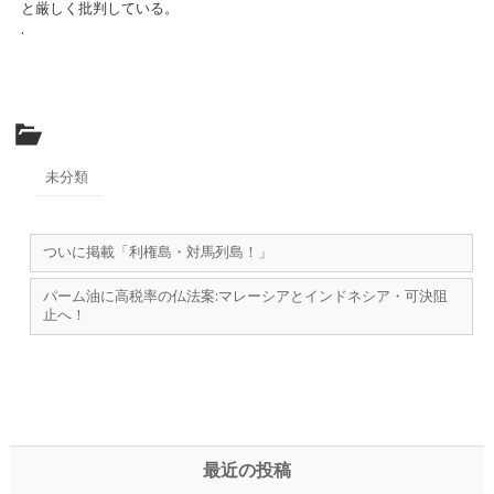
と厳しく批判している。
.
未分類
ついに掲載「利権島・対馬列島！」
パーム油に高税率の仏法案:マレーシアとインドネシア・可決阻
止へ！
最近の投稿