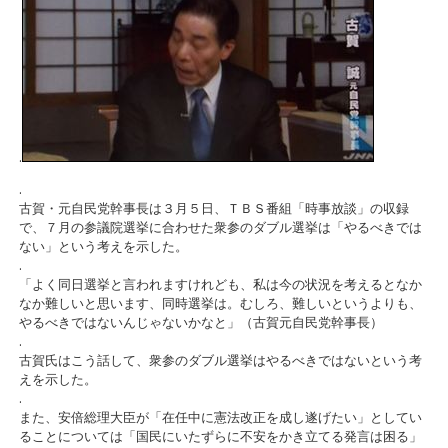
.
.
古賀・元自民党幹事長は３月５日、ＴＢＳ番組「時事放談」の収録
で、７月の参議院選挙に合わせた衆参のダブル選挙は「やるべきでは
ない」という考えを示した。
.
「よく同日選挙と言われますけれども、私は今の状況を考えるとなか
なか難しいと思います、同時選挙は。むしろ、難しいというよりも、
やるべきではないんじゃないかなと」（古賀元自民党幹事長）
.
古賀氏はこう話して、衆参のダブル選挙はやるべきではないという考
えを示した。
.
また、安倍総理大臣が「在任中に憲法改正を成し遂げたい」としてい
ることについては「国民にいたずらに不安をかき立てる発言は困る」