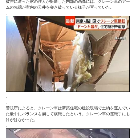
被害に遭った家の住人が撮影した内部の画像には、クレーン車のアー
ムの先端が室内の天井を突き破っている様子が写っていた。
.
.
.
警視庁によると、クレーン車は新築住宅の建設現場で土納を運んでい
た最中にバランスを崩して横転したという。クレーン車の運転手にも
けがはなかった。
.