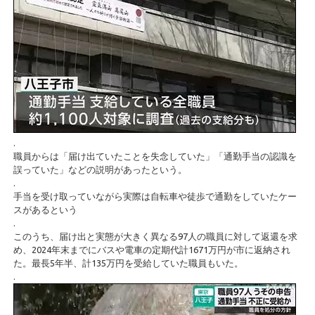
.
職員からは「届け出ていたことを失念していた」「通勤手当の認識を
誤っていた」などの説明があったという。
.
手当を受け取っていながら実際は自転車や徒歩で通勤をしていたケー
スがあるという
.
このうち、届け出と実態が大きく異なる97人の職員に対して返還を求
め、2024年末までにバスや電車の定期代計1671万円が市に返納され
た。最長5年半、計135万円を受給していた職員もいた。
.