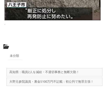
.
未分類
高知県：職員2人を減給・不適切事務と無断欠勤！
大野元参院議員・裏金5100万円不記載：初公判で無罪主張！