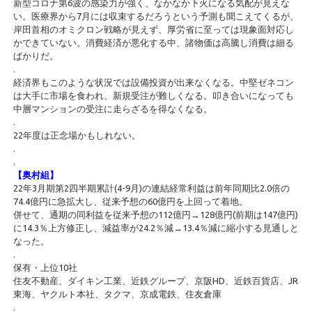
新型コロナ第6波の感染力が強く、なかなか下火になる気配が見えな
い。医療界から7月には収束するだろうという予測も聞こえてくるが、
岸田首相のオミクロン戦略が見えず、厚労省に至っては現象面対応し
かできていない。消費経済が悪化する中、諸物価は高騰し消費は細る
ばかりだ。
.
経済界もこのような状況では設備投資が出来なくなる。中堅ゼネコン
は大手に市場を食われ、新規受注が難しくなる。叩き合いになっても
中層マンションの受注に走らざるを得なくなる。
.
22年度は正念場かもしれない。
.
.
【奥村組】
22年3月期第2四半期累計(4-9月)の連結経常利益は前年同期比2.0倍の
74.4億円に急拡大し、従来予想の60億円を上回って着地。
併せて、通期の同利益を従来予想の112億円→128億円(前期は147億円)
に14.3％上方修正し、減益率が24.2％減→13.4％減に縮小する見通しと
なった。
.
保有・上位10社
住友不動産、ダイキン工業、近鉄グループ、京阪HD、近鉄百貨店、JR
東海、ヤクルト本社、タクマ、京成電鉄、住友倉庫
.