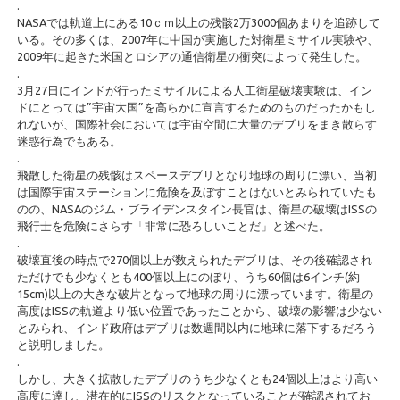
.
NASAでは軌道上にある10ｃｍ以上の残骸2万3000個あまりを追跡して
いる。その多くは、2007年に中国が実施した対衛星ミサイル実験や、
2009年に起きた米国とロシアの通信衛星の衝突によって発生した。
.
3月27日にインドが行ったミサイルによる人工衛星破壊実験は、イン
ドにとっては”宇宙大国”を高らかに宣言するためのものだったかもし
れないが、国際社会においては宇宙空間に大量のデブリをまき散らす
迷惑行為でもある。
.
飛散した衛星の残骸はスペースデブリとなり地球の周りに漂い、当初
は国際宇宙ステーションに危険を及ぼすことはないとみられていたも
のの、NASAのジム・ブライデンスタイン長官は、衛星の破壊はISSの
飛行士を危険にさらす「非常に恐ろしいことだ」と述べた。
.
破壊直後の時点で270個以上が数えられたデブリは、その後確認され
ただけでも少なくとも400個以上にのぼり、うち60個は6インチ(約
15cm)以上の大きな破片となって地球の周りに漂っています。衛星の
高度はISSの軌道より低い位置であったことから、破壊の影響は少ない
とみられ、インド政府はデブリは数週間以内に地球に落下するだろう
と説明しました。
.
しかし、大きく拡散したデブリのうち少なくとも24個以上はより高い
高度に達し、潜在的にISSのリスクとなっていることが確認されてお