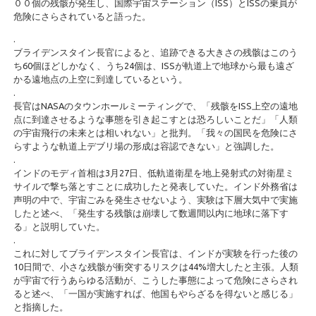
００個の残骸が発生し、国際宇宙ステーション（ISS）とISSの乗員が
危険にさらされていると語った。
.
ブライデンスタイン長官によると、追跡できる大きさの残骸はこのう
ち60個ほどしかなく、うち24個は、ISSが軌道上で地球から最も遠ざ
かる遠地点の上空に到達しているという。
.
長官はNASAのタウンホールミーティングで、「残骸をISS上空の遠地
点に到達させるような事態を引き起こすとは恐ろしいことだ」「人類
の宇宙飛行の未来とは相いれない」と批判。「我々の国民を危険にさ
らすような軌道上デブリ場の形成は容認できない」と強調した。
.
インドのモディ首相は3月27日、低軌道衛星を地上発射式の対衛星ミ
サイルで撃ち落とすことに成功したと発表していた。インド外務省は
声明の中で、宇宙ごみを発生させないよう、実験は下層大気中で実施
したと述べ、「発生する残骸は崩壊して数週間以内に地球に落下す
る」と説明していた。
.
これに対してブライデンスタイン長官は、インドが実験を行った後の
10日間で、小さな残骸が衝突するリスクは44%増大したと主張。人類
が宇宙で行うあらゆる活動が、こうした事態によって危険にさらされ
ると述べ、「一国が実施すれば、他国もやらざるを得ないと感じる」
と指摘した。