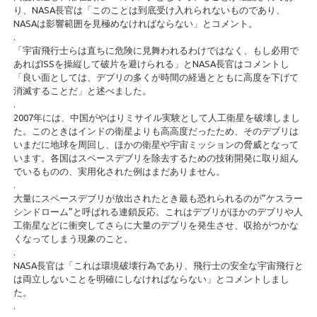
り、NASA長官は「このことは到底受け入れられないものであり、
NASAは影響範囲を見極めなければならない」とコメント。
.
「宇宙飛行士らは直ちに危険に見舞われるわけではなく、もし必用で
あればISSを操縦して破片を避けられる」とNASA長官はコメントし
「良い面としては、デブリの多くが時間の経過とともに高度を下げて
消滅することだ」と述べました。
.
2007年には、中国がやはりミサイル実験として人工衛星を破壊しまし
た。このときはインドの衛星よりも高高度だったため、そのデブリは
いまだに地球を周回し、ほかの衛星や宇宙ミッションの脅威となって
います。各国はスペースデブリを除去するための技術開発に取り組ん
でいるものの、実用化された例はまだありません。
.
大量にスペースデブリが放出されたとき最も恐れられるのが”ケスラー
シンドローム”と呼ばれる連鎖反応。これはデブリがほかのデブリや人
工衛星などに衝突してさらに大量のデブリを発生させ、収拾がつかな
くなってしまう現象のこと。
.
NASA長官は「これは環境破壊行為であり、飛行士の安全な宇宙飛行と
は両立しないことを明確にしなければならない」とコメントしまし
た。
.