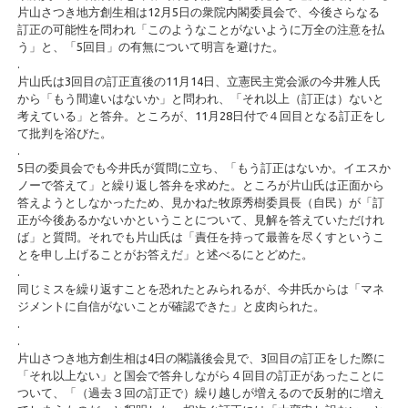
片山さつき地方創生相は12月5日の衆院内閣委員会で、今後さらなる
訂正の可能性を問われ「このようなことがないように万全の注意を払
う」と、「5回目」の有無について明言を避けた。
.
片山氏は3回目の訂正直後の11月14日、立憲民主党会派の今井雅人氏
から「もう間違いはないか」と問われ、「それ以上（訂正は）ないと
考えている」と答弁。ところが、11月28日付で４回目となる訂正をし
て批判を浴びた。
.
5日の委員会でも今井氏が質問に立ち、「もう訂正はないか。イエスか
ノーで答えて」と繰り返し答弁を求めた。ところが片山氏は正面から
答えようとしなかったため、見かねた牧原秀樹委員長（自民）が「訂
正が今後あるかないかということについて、見解を答えていただけれ
ば」と質問。それでも片山氏は「責任を持って最善を尽くすというこ
とを申し上げることがお答えだ」と述べるにとどめた。
.
同じミスを繰り返すことを恐れたとみられるが、今井氏からは「マネ
ジメントに自信がないことが確認できた」と皮肉られた。
.
.
片山さつき地方創生相は4日の閣議後会見で、3回目の訂正をした際に
「それ以上ない」と国会で答弁しながら４回目の訂正があったことに
ついて、「（過去３回の訂正で）繰り越しが増えるので反射的に増え