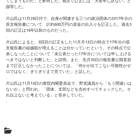
てしまうものだ」と釈明した。相次ぐ訂正には「大変申し訳ない」と
謝罪した。
.
片山氏は11月28日付で、自身が関連する三つの政治団体の2017年分の
収支報告書について、計約600万円の資金の出入りを訂正した。過去3
回の訂正は16年以前のものだった。
.
片山氏によると、3回目の訂正をした11月月13日の時点で17年分の収
支報告書の繰越額が増えることは分かっていたという。その時点で公
表しなったことについて「未公表だった17年分については申し上げる
べきではないと判断した」と説明。また、先月30日の報告書公開直前
まで訂正しなかったことについては、「何かが出てこない可能性がゼ
ロではなく、ぎりぎりまで見ていた」と話した。
.
片山氏は11月14日の衆院内閣委員会で、野党議員から「もう間違いは
ないか」と問われ、「団体、支部などを含めすべてチェックした。そ
れ以上ないと考えている」と答弁していた。
.