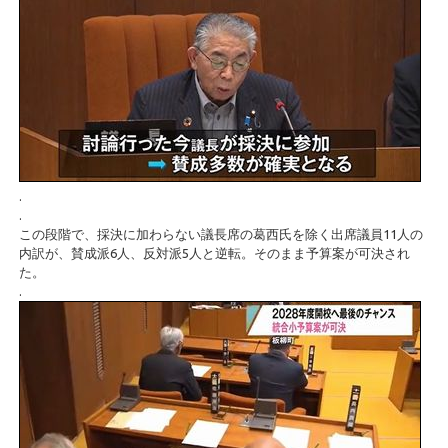
.
.
この段階で、採決に加わらない議長席の葛西氏を除く出席議員11人の
内訳が、賛成派6人、反対派5人と逆転。そのまま予算案が可決され
た。
.