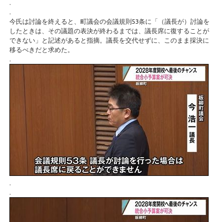
.
.
今氏は討論を終えると、町議会の会議規則53条に「（議長が）討論を
したときは、その議題の表決が終わるまでは、議長席に復することが
できない」と記述があると指摘。議長を交代せずに、このまま採決に
移るべきだと求めた。
.
.
.