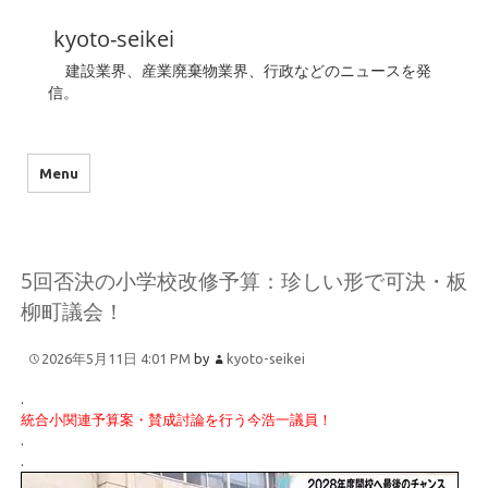
kyoto-seikei
建設業界、産業廃棄物業界、行政などのニュースを発
信。
Menu
5回否決の小学校改修予算：珍しい形で可決・板
柳町議会！
2026年5月11日 4:01 PM
by
kyoto-seikei
.
統合小関連予算案・賛成討論を行う今浩一議員！
.
.