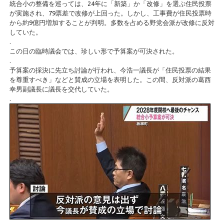
統合小の整備を巡っては、24年に「新築」か「改修」を選ぶ住民投票
が実施され、79票差で改修が上回った。しかし、工事費が住民投票時
から約9億円増加することが判明。多数を占める野党会派が改修に反対
していた。
.
この日の臨時議会では、珍しい形で予算案が可決された。
.
予算案の採決に先立ち討論が行われ、今浩一議長が「住民投票の結果
を尊重すべき」などと賛成の立場を表明した。この間、反対派の葛西
幸男副議長に議長を交代していた。
.