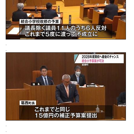
.
.
.
.