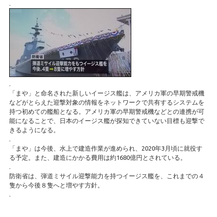
.
.
「まや」と命名された新しいイージス艦は、アメリカ軍の早期警戒機
などがとらえた迎撃対象の情報をネットワークで共有するシステムを
持つ初めての艦船となる。アメリカ軍の早期警戒機などとの連携が可
能になることで、日本のイージス艦が探知できていない目標も迎撃で
きるようになる。
.
「まや」は今後、水上で建造作業が進められ、2020年3月頃に就役す
る予定。また、建造にかかる費用は約1680億円とされている。
.
防衛省は、弾道ミサイル迎撃能力を持つイージス艦を、これまでの４
隻から今後８隻へと増やす方針。
.