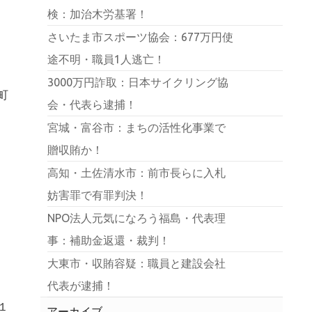
検：加治木労基署！
さいたま市スポーツ協会：677万円使
途不明・職員1人逃亡！
3000万円詐取：日本サイクリング協
町
会・代表ら逮捕！
宮城・富谷市：まちの活性化事業で
贈収賄か！
高知・土佐清水市：前市長らに入札
妨害罪で有罪判決！
NPO法人元気になろう福島・代表理
事：補助金返還・裁判！
大東市・収賄容疑：職員と建設会社
代表が逮捕！
１
アーカイブ