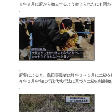
６年９月に府から撤去するよう命じられたにも関わ
.
.
府警によると、島田容疑者は昨年３～５月に土砂を
今年２月中旬に行政代執行法に基づき土砂の強制撤
.