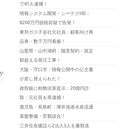
で41人逮捕！
情報システム開発・シーテクHD：
8200万円脱税容疑で告発！
東邦ガス子会社元社員：顧客向け商
品券・数千万円着服！
山梨県・山中湖村：随意契約・規定
額超える発注工事！
大阪・守口市：情報公開中の公文書
が
が差し替えられた！
。
政投銀に粉飾決算提示：20億円詐
取・元社長を再逮捕！
鹿児島・長島町：薄井漁港水産流通
基盤整備・官製談合！
三井住友建設ら2法人3人を書類送