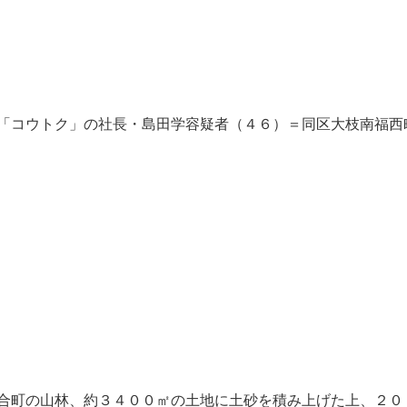
「コウトク」の社長・島田学容疑者（４６）＝同区大枝南福西
合町の山林、約３４００㎡の土地に土砂を積み上げた上、２０