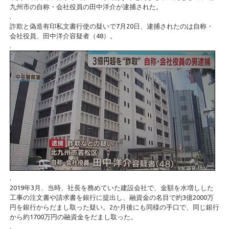
九州市の自称・会社役員の田中洋介が逮捕された。
.
詐欺と偽造有印私文書行使の疑いで7月20日、逮捕されたのは自称・
会社役員、田中洋介容疑者（48）。
.
.
2019年3月、当時、社長を務めていた建設会社で、金額を水増しした
工事の注文書や請求書を銀行に提出し、融資金の名目で約3億2000万
円を銀行からだまし取った疑い。2か月後にも同様の手口で、同じ銀行
から約1700万円の融資金をだまし取った。
.