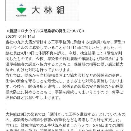
.
＜新型コロナウイルス感染者の発生について＞
2020年 04月 14日
当社の九州支店が管轄する工事事務所に勤務する従業員1名が、新型コ
ロナウイルスに感染していることが4月14日に判明いたしました。当
該社員は4月10日に体調不良を訴え、今般、検査結果により陽性が判
明したものです。今後、感染者の行動履歴の確認および保健所による
濃厚接触者の調査へ協力するとともに、保健所の指導に従い感染拡大
防止に向けた対応を行ってまいります。
当社では、従来から当社役職員および協力会社などの関係者の身体、
生命の安全を守ることを最優先し、さまざまな対策を実施しておりま
す。今後も、関係各所と連携し、関係者の皆様の安全確保のため感染
拡大防止に努めるとともに、事業を継続してまいりますので、何卒ご
理解のほどお願い申し上げます。
.
.
大林組は8日の発表では「原則として工事を継続する」としていたもの
の、感染者数の増加や影響の深刻化などを考慮して方針を変更した。
同社は、対象地域での工事状況を精査したうえで、5月6日までの期間
の施行中断を前提に関係者と協議に入る。またそれ以外の地域におい