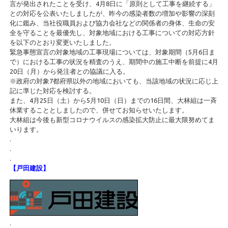
言が発出されたことを受け、4月8日に「原則として工事を継続する」
との対応を公表いたしましたが、昨今の感染者数の増加や影響の深刻
化に鑑み、当社役職員および協力会社などの関係者の身体、生命の安
全を守ることを最優先し、対象地域における工事についての対応方針
を以下のとおり変更いたしました。
緊急事態宣言の対象地域の工事現場については、対象期間（5月6日ま
で）における工事の状況を精査のうえ、期間中の施工中断を前提に4月
20日（月）から発注者との協議に入る。
※政府の対象7都府県以外の地域においても、当該地域の状況に応じ上
記に準じた対応を検討する。
また、4月25日（土）から5月10日（日）までの16日間、大林組は一斉
休業することとしましたので、併せてお知らせいたします。
大林組は今後も新型コロナウイルスの感染拡大防止に最大限努めてま
いります。
.
.
.
【戸田建設】
.