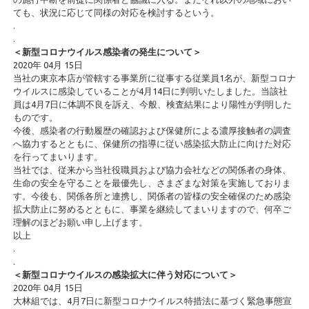
ても、状況に応じて同様の対応を検討するという。
.
.
＜新型コロナウイルス感染者の発生について＞
2020年 04月 15日
当社の東京本店が管轄する事業所に従事する従業員1名が、新型コロナ
ウイルスに感染していることが4月14日に判明いたしました。当該社
員は4月7日に体調不良を訴え、今般、検査結果により陽性が判明した
ものです。
今後、感染者の行動履歴の確認および保健所による濃厚接触者の調査
へ協力するとともに、保健所の指導に従い感染拡大防止に向けた対応
を行ってまいります。
当社では、従来から当社役職員および協力会社などの関係者の身体、
生命の安全を守ることを最優先し、さまざまな対策を実施しておりま
す。今後も、関係各所と連携し、関係者の皆様の安全確保のため感染
拡大防止に努めるとともに、事業を継続してまいりますので、何卒ご
理解のほどお願い申し上げます。
以上
.
.
＜新型コロナウイルスの感染拡大に伴う対応について＞
2020年 04月 15日
大林組では、4月7日に新型コロナウイルス特措法に基づく緊急事態宣