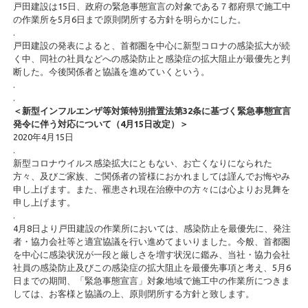
戸田建設は15日、政府の緊急事態宣言の対象である７都府県で施工中
の作業所を5月6日まで原則閉所する方針を明らかにした。
.
戸田建設の発表によると、首都圏を中心に新型コロナの感染拡大が続
く中、同社の社員などへの感染防止と感染症の拡大阻止が最優先と判
断した。今後関係者と協議を進めていくという。
.
.
＜新型インフルエンザ等対策特別措置法第32条に基づく緊急事態宣言
発令に伴う対応について（4月15日改定）＞
2020年4月15日
.
新型コロナウイルス感染拡大にともない、お亡くなりになられた
方々、及びご家族、ご関係者の皆様におかれましては謹んでお悔やみ
申し上げます。また、罹患され現在治療中の方々には心よりお見舞を
申し上げます。
.
4月8日より戸田建設の作業所においては、感染防止を最優先に、発注
者・協力会社等と適宜協議を行い進めてまいりました。今般、首都圏
を中心に感染状況が一段と厳しさを増す状況に鑑み、当社・協力会社
社員の感染防止及びこの感染症の拡大阻止を最優先事項と考え、5月6
日までの期間、「緊急事態宣言」対象地域で施工中の作業所につきま
しては、お客様と協議の上、原則閉所する方針と致します。
.