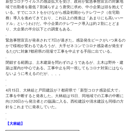
新型コロナウイルスの感染拡大を受け、政府が緊急事態宣言の対象地
域で出勤者を最低７割減らすよう唐突に求め、中小企業は頭を抱えて
いる。すでにコストをかけながら感染初期からテレワーク（在宅勤
務）導入を進めてきており、これ以上の推進は「あまりにも高いハー
ドル」というわけだ。中小企業のテレワーク導入は約２割にとどま
り、大企業の半分以下との調査もある。
.
緊急事態宣言が発表されて7日が過ぎた。感染発生ピークがいつ来るの
かで様相が変わるであろうが、大手ゼネコンでコロナ感染者が発生す
るたびに対象7都府県の現場で工事を中止する手段に出ている。
.
閉鎖する範囲は、土木建築を問わずのようであるが、土木は野外・建
築は屋内が中心である。工事中止を同一視してもコロナ対策にはなら
ないように考えるのだが、、、。
.
.
4月15日、大林組と戸田建設が７都府県で「新型コロナ感染拡大で」
工事を中断すると発表した。大林組は15日、同地域での工事の中断に
向け20日から発注者との協議に入る。西松建設や清水建設も同様の方
針をこれまでに発表していた。
.
.
【大林組】