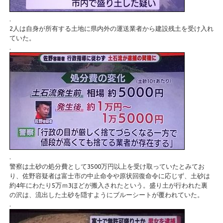
.
2人は自身が所有する土地に県内外の運送業者から建設残土を受け入れ
ていた。
.
.
警察は土砂の処分費として3500万円以上を受け取っていたとみてお
り、佐野容疑者は富士市の中止命令や原状回復命令に応じず、土砂は
約4年にわたり5万ｍ3ほどが搬入されたという。盛り土が行われた裏
の沢は、流出した土砂を隠すようにブルーシートが覆われていた。
.