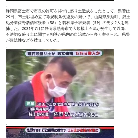
.
静岡県富士市で市長の許可を得ずに盛り土造成をしたとして、県警は
29日、市土砂埋め立て等規制条例違反の疑いで、山梨県身延町、残土
処分業佐野浩信容疑者（58）と若林厚子容疑者（59）の男女2人を逮
捕した。2021年7月に静岡県熱海市で大規模土石流が発生して以降、
不適切な盛り土に関する相談が県内の自治体から多く寄せられ、県警
が違法性などを捜査していた。
.
.