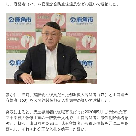
し）容疑者（74）を官製談合防止法違反などの疑いで逮捕した。
.
.
ほかに、当時、建設会社役員だった柳沢義人容疑者（75）と山口達夫
容疑者（63）を公契約関係競売入札妨害の疑いで逮捕した。
.
発表によると、児玉容疑者は現職市長だった2020年5月に行われた市
立中学校の改修工事の一般競争入札で、山口容疑者に最低制限価格を
教え、柳沢、山口両容疑者は、児玉容疑者から得た情報を元に工事を
落札し、それぞれ公正な入札を妨害した疑い。
.