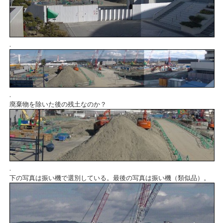
.
.
廃棄物を除いた後の残土なのか？
.
下の写真は振い機で選別している。最後の写真は振い機（類似品）。