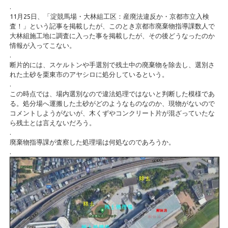
.
11月25日、「淀競馬場・大林組工区：産廃法違反か・京都市立入検
査！」という記事を掲載したが、このとき京都市廃棄物指導課数人で
大林組施工地に調査に入った事を掲載したが、その後どうなったのか
情報が入ってこない。
.
断片的には、スケルトンや手選別で残土中の廃棄物を除去し、選別さ
れた土砂を栗東市のアヤシロに処分しているという。
.
この時点では、場内選別なので違法処理ではないと判断した模様であ
る。処分場へ運搬した土砂がどのようなものなのか、現物がないので
コメントしようがないが、木くずやコンクリート片が混ざっていたな
ら残土とは言えないだろう。
.
廃棄物指導課が査察した処理場は何処なのであろうか。
.