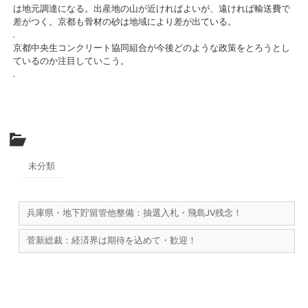
は地元調達になる。出産地の山が近ければよいが、遠ければ輸送費で
差がつく。京都も骨材の砂は地域により差が出ている。
.
京都中央生コンクリート協同組合が今後どのような政策をとろうとし
ているのか注目していこう。
.
未分類
兵庫県・地下貯留管他整備：抽選入札・飛島JV残念！
菅新総裁：経済界は期待を込めて・歓迎！