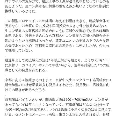
ロナウイルのおかげで、建設工事の工期が遅れ気味となっているのも
あるようだ。生コン業者も出荷量の落ち込みが無いようなので順調に
推移しているようだ。
.
この新型コロナウイルスの経済に与える影響は大きく、建設業全体で
見るなら、21年度の公共投資や民間投資の大きな伸びは見込めない。
生コン業界も大阪広域共同組合のように広域化を進めているのは和歌
山県であり、将来を見込むなら京都の生コン業界も広域化的連合会を
進めようという機運はあったが、連帯ユニオンの主導の下での歪な連
合会であったため「京都生コ協同組合連合会」は発足したが、今もっ
て機能していない。
.
脱連帯としての広域化の話は1年以上前から始まり、ようやく9月15日
に京都リーガロイアルホテルで午後1時から、連帯を排除した1つの組
織としての発足が行われる。
.
京都にある４協組はそのままで、京都中央生コンクリート協同組合に3
組合加盟の15社が新規加入し発足するわけだ。発足後に、広域化に向
けての動きが出るのだろう。
.
首都圏はパイも大きいが、関西圏大阪は600～700万m3の生コン量が
あってもパイは年々小さくなっていく。京都商圏はどんなに頑張って
も60～80万m3が限度であり、パイは急激に小さくなるのは目に見えて
いる。セメントはメーカー→商社→生コン工場と入荷されるが、骨材