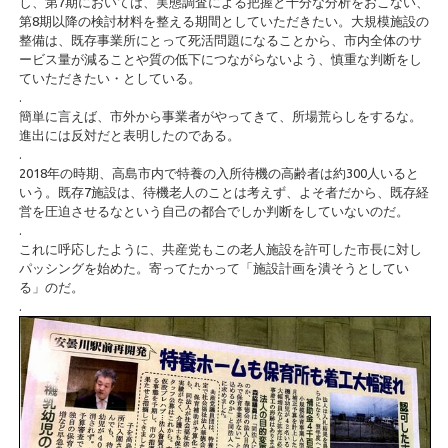
し、第7期においては、実態調査による把握と十分な分析をおこない、
第8期以降の検討材料を整える期間としていただきたい。大規模施設の
整備は、既存事業所にとって死活問題になることから、市内全体のサ
ービス量が減ることや質の低下につながらないよう、慎重な判断をし
ていただきたい・としている。
.
簡単に言えば、市外から事業者がやってきて、所場荒らしをするな。
進出には反対だと表明したのである。
.
2018年の時期、高島市内で特養の入所待機の高齢者は約300人いると
いう。既存7施設は、待機老人のことは考えず、よそ者だから、既存経
営を圧迫させるなという自己の都合でしか判断をしていないのだ。
.
これに呼応したように、共産党もこの老人施設を許可した市長に対し
パッシングを始めた。寄ってたかって「施設計画を潰そうとしてい
る」のだ。
.