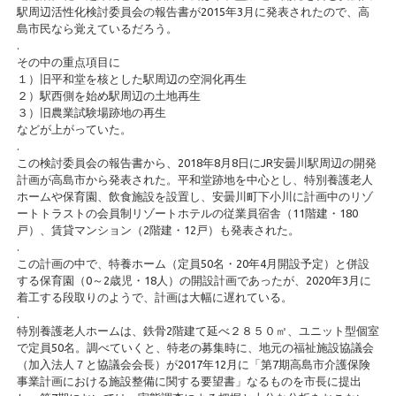
駅周辺活性化検討委員会の報告書が2015年3月に発表されたので、高
島市民なら覚えているだろう。
.
その中の重点項目に
１）旧平和堂を核とした駅周辺の空洞化再生
２）駅西側を始め駅周辺の土地再生
３）旧農業試験場跡地の再生
などが上がっていた。
.
この検討委員会の報告書から、2018年8月8日にJR安曇川駅周辺の開発
計画が高島市から発表された。平和堂跡地を中心とし、特別養護老人
ホームや保育園、飲食施設を設置し、安曇川町下小川に計画中のリゾ
ートトラストの会員制リゾートホテルの従業員宿舎（11階建・180
戸）、賃貸マンション（2階建・12戸）も発表された。
.
この計画の中で、特養ホーム（定員50名・20年4月開設予定）と併設
する保育園（0～2歳児・18人）の開設計画であったが、2020年3月に
着工する段取りのようで、計画は大幅に遅れている。
.
特別養護老人ホームは、鉄骨2階建て延べ２８５０㎡、ユニット型個室
で定員50名。調べていくと、特老の募集時に、地元の福祉施設協議会
（加入法人７と協議会会長）が2017年12月に「第7期高島市介護保険
事業計画における施設整備に関する要望書」なるものを市長に提出