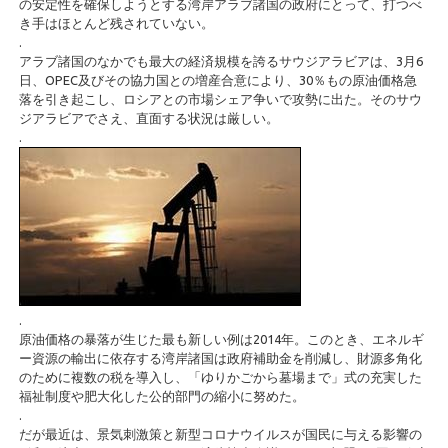
の安定性を確保しようとする湾岸アラブ諸国の政府にとって、打つべ
き手はほとんど残されていない。
.
アラブ諸国のなかでも最大の経済規模を誇るサウジアラビアは、3月6
日、OPEC及びその協力国との増産合意により、30％もの原油価格急
落を引き起こし、ロシアとの市場シェア争いで攻勢に出た。そのサウ
ジアラビアでさえ、直面する状況は厳しい。
.
.
原油価格の暴落が生じた最も新しい例は2014年。このとき、エネルギ
ー資源の輸出に依存する湾岸諸国は政府補助金を削減し、財源多角化
のために複数の税を導入し、「ゆりかごから墓場まで」式の充実した
福祉制度や肥大化した公的部門の縮小に努めた。
.
だが最近は、景気刺激策と新型コロナウイルスが国民に与える影響の