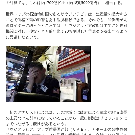
の計算では、これは約1700億ドル（約18兆5000億円）に相当する。
.
世界トップの石油輸出国であるサウジアラビアは、生産量を拡大する
ことで価格下落の影響をある程度相殺できる。それでも、関係者が先
週ロイターに語ったところでは、サウジアラビア政府はすでに各政府
機関に対し、少なくとも前年比で20％削減した予算案を提出するよう
に要請したという。
.
.
一部のアナリストによれば、この地域では政府による歳出が経済成長
の主要なけん引車になっていることから、歳出削減はリセッションに
までつながる可能性があるという。
サウジアラビア、アラブ首長国連邦（ＵＡＥ）、カタールの各中央銀