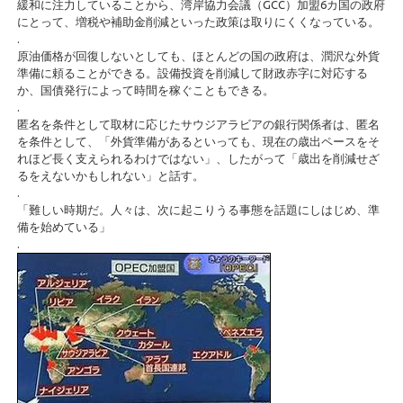
緩和に注力していることから、湾岸協力会議（GCC）加盟6カ国の政府
にとって、増税や補助金削減といった政策は取りにくくなっている。
.
原油価格が回復しないとしても、ほとんどの国の政府は、潤沢な外貨
準備に頼ることができる。設備投資を削減して財政赤字に対応する
か、国債発行によって時間を稼ぐこともできる。
.
匿名を条件として取材に応じたサウジアラビアの銀行関係者は、匿名
を条件として、「外貨準備があるといっても、現在の歳出ペースをそ
れほど長く支えられるわけではない」、したがって「歳出を削減せざ
るをえないかもしれない」と話す。
.
「難しい時期だ。人々は、次に起こりうる事態を話題にしはじめ、準
備を始めている」
.