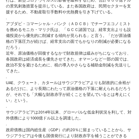
行は、新型コロナウイルスの影響を緩和するため、合計６００億ドル
の景気刺激措置を提示している。また各国政府は、民間セクターを支
援するため、不動産取引手数料や光熱費を引き下げている。
.
アブダビ・コマーシャル・バンク（ＡＤＣＢ）でチーフエコノミスト
を務めるモニカ・マリク氏は、「ＧＣＣ諸国では、経常支出よりも設
備投資から優先的に削減する傾向が見られる」と言う。「だが原油価
格の下落圧力が続けば、経常支出の面でもかなりの削減が必要になる
だろう」
近年、原油価格が回復するなかで財政規律は緩みがちになっており、
各国政府は経済成長を優先させてきた。オマーンなど一部の国では、
政治不安を避けるために、税の導入やさらなる補助金削減を先送りし
てきた。
.
UAE、クウェート、カタールはサウジアラビアよりも財政的に余裕が
あるだけに、より長期にわたって原油価格の下落に耐えられるだろう
が、それでも「大幅な財政赤字が続くことを望んでいるとは考えにく
い」という。
.
サウジアラビアは2014年以来、グローバルな低金利状況を利して、対
外債務により1000億ドル以上を調達した。
.
政府債務は国内総生産（GDP）の約20％に留まっていることから、サ
ウジアラビアは今後も国債発行により財政赤字を補うことができる