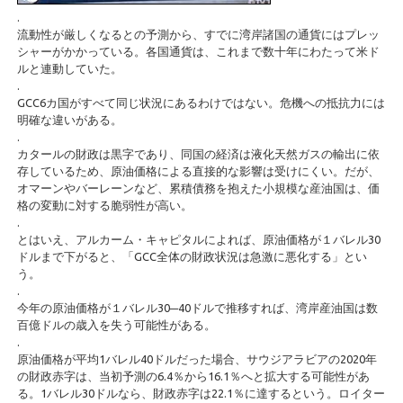
.
流動性が厳しくなるとの予測から、すでに湾岸諸国の通貨にはプレッ
シャーがかかっている。各国通貨は、これまで数十年にわたって米ド
ルと連動していた。
.
GCC6カ国がすべて同じ状況にあるわけではない。危機への抵抗力には
明確な違いがある。
.
カタールの財政は黒字であり、同国の経済は液化天然ガスの輸出に依
存しているため、原油価格による直接的な影響は受けにくい。だが、
オマーンやバーレーンなど、累積債務を抱えた小規模な産油国は、価
格の変動に対する脆弱性が高い。
.
とはいえ、アルカーム・キャピタルによれば、原油価格が１バレル30
ドルまで下がると、「GCC全体の財政状況は急激に悪化する」とい
う。
.
今年の原油価格が１バレル30─40ドルで推移すれば、湾岸産油国は数
百億ドルの歳入を失う可能性がある。
.
原油価格が平均1バレル40ドルだった場合、サウジアラビアの2020年
の財政赤字は、当初予測の6.4％から16.1％へと拡大する可能性があ
る。1バレル30ドルなら、財政赤字は22.1％に達するという。ロイター