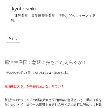
kyoto-seikei
建設業界、産業廃棄物業界、行政などのニュースを発
信。
Menu
原油生産国：急落に持ちこたえらるか！
2020年3月23日 12:03 AM
by
kyoto-seikei
.
産油量は大きいが余裕資金がないサウジ！
.
.
新型コロナウイルスの感染拡大と原油価格の急落という二重の打撃を
受けたことで、経済への影響を回避し為替相場の維持に努めつつ財政