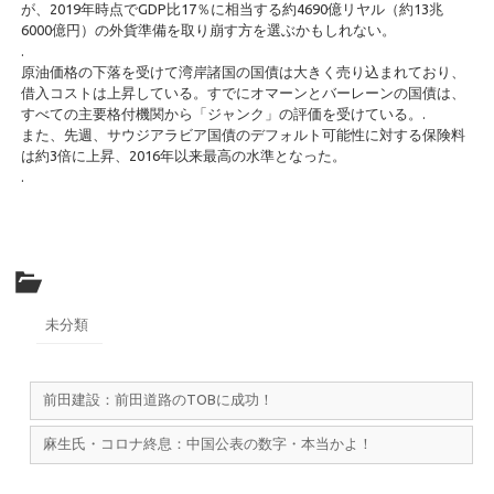
が、2019年時点でGDP比17％に相当する約4690億リヤル（約13兆
6000億円）の外貨準備を取り崩す方を選ぶかもしれない。
.
原油価格の下落を受けて湾岸諸国の国債は大きく売り込まれており、
借入コストは上昇している。すでにオマーンとバーレーンの国債は、
すべての主要格付機関から「ジャンク」の評価を受けている。.
また、先週、サウジアラビア国債のデフォルト可能性に対する保険料
は約3倍に上昇、2016年以来最高の水準となった。
.
未分類
前田建設：前田道路のTOBに成功！
麻生氏・コロナ終息：中国公表の数字・本当かよ！