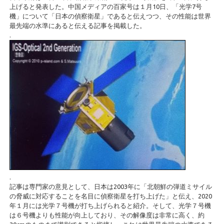
上げると発表した。中国メディアの百家号は１月10日、「光学7号
機」について「日本の偵察衛星」であると伝えつつ、その性能は世界
最先端の水準にあると伝える記事を掲載した。
.
.
記事は専門家の意見として、日本は2003年に「北朝鮮の弾道ミサイル
の脅威に対応することを名目に偵察衛星を打ち上げた」と伝え、2020
年１月には光学７号機が打ち上げられると紹介。そして、光学７号機
は６号機よりも性能が向上しており、その解像度は非常に高く、約