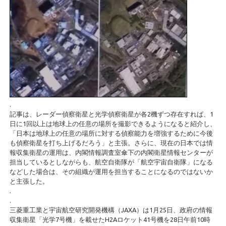
.
記事は、レーダー偵察衛星と光学偵察衛星が各2機ずつ存在すれば、1
日に1回以上は地球上の任意の場所を撮影できるようになると紹介し、
「日本は地球上の任意の場所に対する偵察能力を増強するために今後
も偵察衛星を打ち上げるだろう」と主張。さらに、現在の日本では情
報収集衛星の運用は、内閣情報調査室傘下の内閣衛星情報センターが
担当しているとしながらも、航空自衛隊が「航空宇宙自衛隊」になる
などした場合は、その組織が運用を担当することになるのではないか
と主張した。
.
.
三菱重工業と宇宙航空研究開発機構（JAXA）は1月25日、政府の情報
収集衛星「光学7号機」を載せたH2Aロケット41号機を28日午前10時