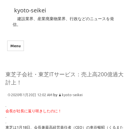
kyoto-seikei
建設業界、産業廃棄物業界、行政などのニュースを発
信。
Menu
東芝子会社・東芝ITサービス：売上高200億過大
計上！
2020年1月20日 12:02 AM
by
kyoto-seikei
.
会長が社長に返り咲きしたのに！
.
.
東芝は1月18日、会長兼最高経営責任者（CEO）の車谷暢昭（くるまた