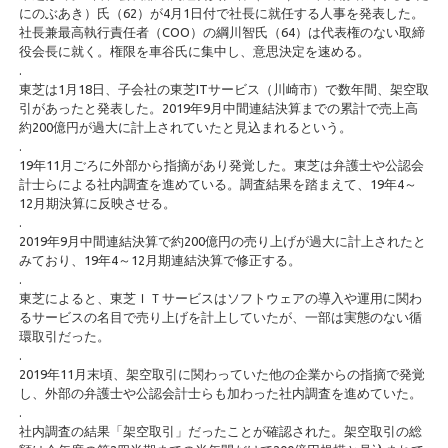
にのぶあき）氏（62）が4月1日付で社長に就任する人事を発表した。
社長兼最高執行責任者（COO）の綱川智氏（64）は代表権のない取締
役会長に就く。権限を車谷氏に集中し、意思決定を速める。
.
東芝は1月18日、子会社の東芝ITサービス（川崎市）で数年間、架空取
引があったと発表した。2019年9月中間連結決算までの累計で売上高
約200億円が過大に計上されていたと見込まれるという。
.
19年11月ごろに外部から指摘があり発覚した。東芝は弁護士や公認会
計士らによる社内調査を進めている。調査結果を踏まえて、19年4～
12月期決算に反映させる。
.
2019年9月中間連結決算で約200億円の売り上げが過大に計上されたと
みており、19年4～12月期連結決算で修正する。
.
東芝によると、東芝ＩＴサービスはソフトウェアの導入や運用に関わ
るサービスの名目で売り上げを計上していたが、一部は実態のない循
環取引だった。
.
2019年11月末頃、架空取引に関わっていた他の企業からの指摘で発覚
し、外部の弁護士や公認会計士らも加わった社内調査を進めていた。
.
社内調査の結果「架空取引」だったことが確認された。架空取引の総