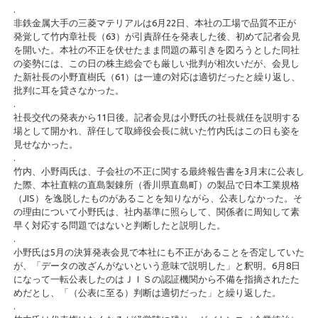
.
非鉄金属大手の三菱マテリアルは6月22日、本社の工場で品質不正が
発覚して竹内章社長（63）が引責辞任を発表した後、初めて記者会見
を開いた。本社の不正を伏せたまま問題の幕引きを図ろうとした同社
の姿勢には、この日の株主総会でも厳しい批判が相次いだが、会見し
た新社長の小野直樹氏（61）は一連の対応は適切だったと繰り返し、
批判に耳を貸さなかった。
.
社長交代の発表から11日後。記者会見は小野氏の社長就任を説明する
場として開かれ、辞任して取締役会長に就いた竹内氏はこの日も姿を
見せなかった。
.
竹内、小野両氏は、子会社の不正に関する最終報告書を3月末に公表し
た際、本社直轄の直島製錬所（香川県直島町）の製品で日本工業規格
（JIS）を逸脱したものがあることを知りながら、公表しなかった。そ
の理由について小野氏は、社内基準に照らして、関係者に周知して素
早く対応する問題ではないと判断したと説明した。
.
小野氏は5月の決算発表会見で本社にも不正があることを否定していた
が、「データの改ざんがないという意味で説明した」と釈明。6月8日
になって一転公表したのはＪＩＳの認証機関から不備を指摘されたた
めだとし、「（公表に至る）判断は適切だった」と繰り返した。
.