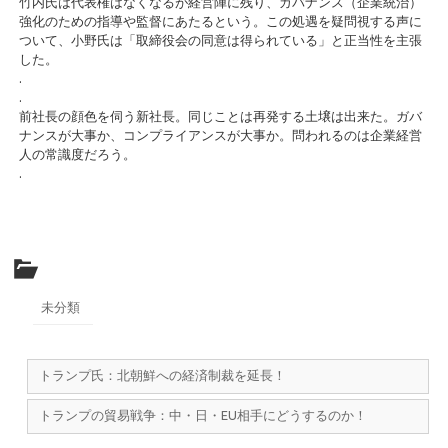
竹内氏は代表権はなくなるが経営陣に残り、ガバナンス（企業統治）
強化のための指導や監督にあたるという。この処遇を疑問視する声に
ついて、小野氏は「取締役会の同意は得られている」と正当性を主張
した。
.
.
前社長の顔色を伺う新社長。同じことは再発する土壌は出来た。ガバ
ナンスが大事か、コンプライアンスが大事か。問われるのは企業経営
人の常識度だろう。
.
未分類
トランプ氏：北朝鮮への経済制裁を延長！
トランプの貿易戦争：中・日・EU相手にどうするのか！