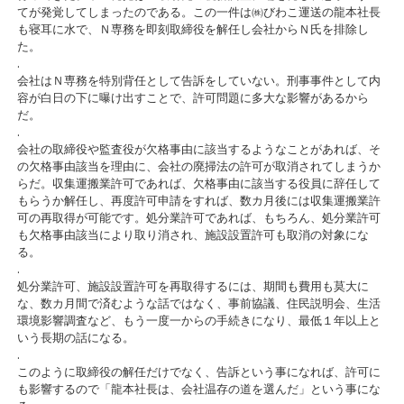
てが発覚してしまったのである。この一件は㈱びわこ運送の龍本社長
も寝耳に水で、Ｎ専務を即刻取締役を解任し会社からＮ氏を排除し
た。
.
会社はＮ専務を特別背任として告訴をしていない。刑事事件として内
容が白日の下に曝け出すことで、許可問題に多大な影響があるから
だ。
.
会社の取締役や監査役が欠格事由に該当するようなことがあれば、そ
の欠格事由該当を理由に、会社の廃掃法の許可が取消されてしまうか
らだ。収集運搬業許可であれば、欠格事由に該当する役員に辞任して
もらうか解任し、再度許可申請をすれば、数カ月後には収集運搬業許
可の再取得が可能です。処分業許可であれば、もちろん、処分業許可
も欠格事由該当により取り消され、施設設置許可も取消の対象にな
る。
.
処分業許可、施設設置許可を再取得するには、期間も費用も莫大に
な、数カ月間で済むような話ではなく、事前協議、住民説明会、生活
環境影響調査など、もう一度一からの手続きになり、最低１年以上と
いう長期の話になる。
.
このように取締役の解任だけでなく、告訴という事になれば、許可に
も影響するので「龍本社長は、会社温存の道を選んだ」という事にな