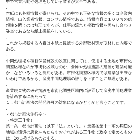
中で営業活動や処理をしている業者が大半である。
.
本紙にも各種情報が寄せられ、その中でも正確な情報の多くは企業内
情報、出入業者情報、コンサル情報である。情報内容に１００％の信
頼性を問うのは無理であるが、仕事の流れと複数情報を照らし合わせ
妥当であるなら紙上掲載をしている。
.
これから掲載する内容は本紙と提携する外部取材班が取材した内容で
ある。
.
中間処理場や積替保管施設の設置に関しては、使用する土地が市街化
調整区域なのか市街化区域なのか、倉庫や処理施設の建屋が建築可能
か、などいろいろと制約がある。市街化調整区域内では建築は出来な
いわけであるから、産廃中間処理場の許可を下すことに無理がある。
.
産業廃棄物の破砕施設を市街化調整区域内に設置して産廃中間処理業
を計画するにあたって
１．都市計画法の開発許可の対象になるかどうかと言うことです。
.
＜都市計画法施行令＞
（特定工作物）
第一条 都市計画法（以下「法」という。）第四条第十一項の周辺の
地域の環境の悪化をもたらすおそれがある工作物で政令で定めるもの
は、次に掲げるものとする。