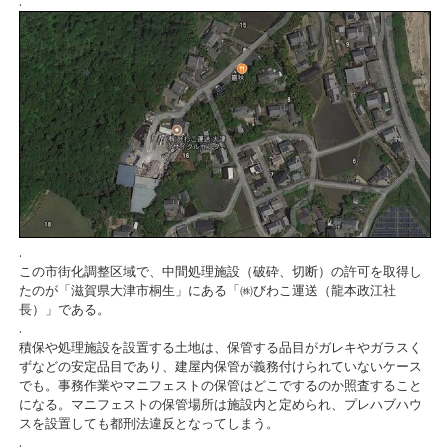
.
.
この市街化調整区域で、中間処理施設（破砕、切断）の許可を取得し
たのが「滋賀県大津市桐生」にある「㈱びわこ運送（龍本政江社
長）」である。
.
積保や処理施設を設置する土地は、保管する品目がガレキやガラスく
ずなどの安定品目であり、建屋内保管が義務付けられていないケース
でも。事務作業やマニフェストの保管はどこでするのか照査すること
になる。マニフェストの保管場所は施設内と定められ、プレハブハウ
スを設置しても都刑法違反となってしまう。
.