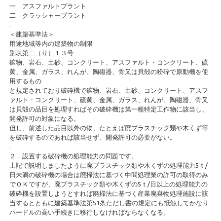
一 アスファルトプラント
二 クラッシャープラント
.
＜建築基準法＞
用途地域等内の建築物の制限
別表第二（り）１３号
鉱物、岩石、土砂、コンクリート、アスファルト・コンクリート、硫
黄、金属、ガラス、れんが、陶磁器、骨又は貝殻の粉砕で原動機を使
用するもの
と規定されており破砕機で鉱物、岩石、土砂、コンクリート、アスフ
ァルト・コンクリート、硫黄、金属、ガラス、れんが、陶磁器、骨又
は貝殻の品目を処理すればその破砕機は第一種特定工作物に該当し、
開発許可の対象になる。
但し、前述した品目以外の物、たとえば廃プラスチック類や木くず等
を破砕するのであれば該当せず、開発許可の必要がない。
.
２．設置する破砕機の処理能力の問題です。
上記で説明しましたように廃プラスチック類や木くずの処理能力5ｔ/
日未満の破砕機の場合は廃掃法に基づく中間処理業の許可の取得のみ
でＯＫですが、廃プラスチック類や木くずの5ｔ/日以上の処理能力の
破砕機を設置しようとすれば廃掃法に基づく産業廃棄物処理施設に該
当するとともに建築基準法第51条ただし書の規定にも抵触してかなり
ハードルの高い手続きに移行しなければならなくなる。