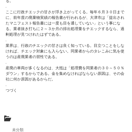
る。
.
ここに行政チエックの甘さが浮き上がってくる。毎年６月３０日まで
に、前年度の廃棄物実績の報告書が行われるが、大津市は「提出され
たマニフェスト報告書には一度も目を通していない」という事にな
る。業者抜き打ちに２～３か月の排出処理量をチエックするなら、過
剰処理が見つけれたはずである。
.
業界は、行政のチエックの甘さは良く知っている。目立つことをしな
ければ、チエック対象にも入らない。同業者からのタレこみに気を使
うのは産廃業者の習性である。
.
産廃の車両が多くなるのは、大抵は「処理費を同業者の３０～５０％
ダウン」するからである。金を集めなければならない原因は、その会
社に何か原因があるからだ。
.
つづく
未分類