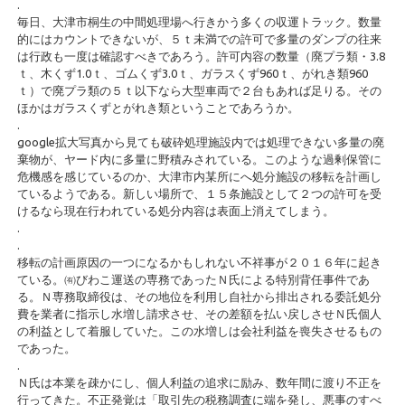
.
毎日、大津市桐生の中間処理場へ行きかう多くの収運トラック。数量
的にはカウントできないが、５ｔ未満での許可で多量のダンプの往来
は行政も一度は確認すべきであろう。許可内容の数量（廃プラ類・3.8
ｔ、木くず1.0ｔ、ゴムくず3.0ｔ、ガラスくず960ｔ、がれき類960
ｔ）で廃プラ類の５ｔ以下なら大型車両で２台もあれば足りる。その
ほかはガラスくずとがれき類ということであろうか。
.
google拡大写真から見ても破砕処理施設内では処理できない多量の廃
棄物が、ヤード内に多量に野積みされている。このような過剰保管に
危機感を感じているのか、大津市内某所にへ処分施設の移転を計画し
ているようである。新しい場所で、１５条施設として２つの許可を受
けるなら現在行われている処分内容は表面上消えてしまう。
.
.
移転の計画原因の一つになるかもしれない不祥事が２０１６年に起き
ている。㈲びわこ運送の専務であったＮ氏による特別背任事件であ
る。Ｎ専務取締役は、その地位を利用し自社から排出される委託処分
費を業者に指示し水増し請求させ、その差額を払い戻しさせＮ氏個人
の利益として着服していた。この水増しは会社利益を喪失させるもの
であった。
.
Ｎ氏は本業を疎かにし、個人利益の追求に励み、数年間に渡り不正を
行ってきた。不正発覚は「取引先の税務調査に端を発し、悪事のすべ