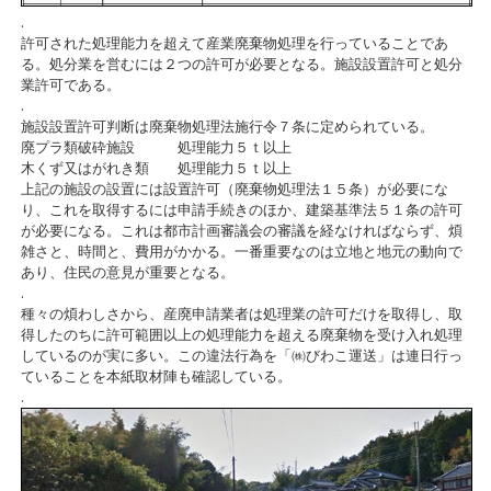
.
許可された処理能力を超えて産業廃棄物処理を行っていることであ
る。処分業を営むには２つの許可が必要となる。施設設置許可と処分
業許可である。
.
施設設置許可判断は廃棄物処理法施行令７条に定められている。
廃プラ類破砕施設 処理能力５ｔ以上
木くず又はがれき類 処理能力５ｔ以上
上記の施設の設置には設置許可（廃棄物処理法１５条）が必要にな
り、これを取得するには申請手続きのほか、建築基準法５１条の許可
が必要になる。これは都市計画審議会の審議を経なければならず、煩
雑さと、時間と、費用がかかる。一番重要なのは立地と地元の動向で
あり、住民の意見が重要となる。
.
種々の煩わしさから、産廃申請業者は処理業の許可だけを取得し、取
得したのちに許可範囲以上の処理能力を超える廃棄物を受け入れ処理
しているのが実に多い。この違法行為を「㈱びわこ運送」は連日行っ
ていることを本紙取材陣も確認している。
.