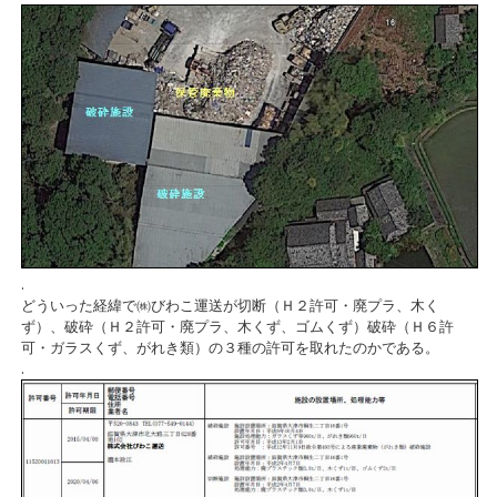
.
どういった経緯で㈱びわこ運送が切断（Ｈ２許可・廃プラ、木く
ず）、破砕（Ｈ２許可・廃プラ、木くず、ゴムくず）破砕（Ｈ６許
可・ガラスくず、がれき類）の３種の許可を取れたのかである。
.