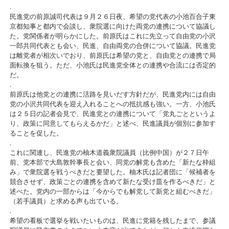
.
民進党の前原誠司代表は９月２６日夜、希望の党代表の小池百合子東
京都知事と都内で会談し、衆院選に向けた両党の連携について協議し
た。党関係者が明らかにした。前原氏はこれに先立って自由党の小沢
一郎共同代表とも会い、民進、自由両党の合併について協議。民進党
は離党者が相次いでおり、前原氏は希望の党と、自由党との連携で局
面転換を狙う。ただ、小池氏は民進党全体との連携や合流には否定的
だ。
.
前原氏は他党との連携に活路を見いだす方針だが、民進党内には自由
党の小沢共同代表を迎え入れることへの抵抗感も強い。一方、小池氏
は２５日の記者会見で、民進党との連携について「党丸ごとというよ
り、政策に同意してもらえるかだ」と述べ、民進議員が個別に参加す
ることを促した。
.
これに関連し、民進党の柚木道義衆院議員（比例中国）が２７日午
前、党本部で大島敦幹事長と会い、同党の解党も含めた「新たな枠組
み」で衆院選を戦うべきだと要望した。柚木氏は記者団に「候補者を
競合させず、政策ごとの連携を含めて新たな受け皿を作るべきだ」と
述べた。党内の一部からは「今からでも解党して新党と組むべきだ」
（若手議員）と求める声も出ている。
.
希望の看板で選挙を戦いたいものは、民進に党籍を残したまで、参議