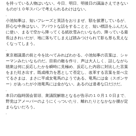
を持っている人物はいない。今日、明日、明後日の議論さえできない
ものが１０年スパンで考えられるわけはない。
.
小池知事は、短いフレーズと英語をおりまぜ、額を披瀝しているが、
肝心な中身はない。アバウトな話をすることと、短い標語をふんだん
に使い、まるで空から降ってくる紙吹雪みたいなもの。降っている最
長はきれいだが、地に落ちてしまえば踏みつけられて影も形も見えな
くなってしまう。
.
東京都議選の前と今を比べてみればわかる。小池知事の言葉は、シャ
ーマンみたいなものだ。目前の敵を作り、声は大人しく、話しながら
聴衆は何に反応したかを瞬時に見極め、反応した内容に対比した言葉
をまた吐き出す。既成権力を悪として否定し、改革する言葉を並べ立
てるさまは、まさに平成女竜馬のようである。竜馬には金（スポンサ
ー）があったが小池竜馬には金がない。あるのは達者な口だけだ。
.
本日の臨時国会冒頭、衆議院解散となるが告示の１０月１０日まで、
野党はアメーバーのようにくっついたり、離れたりとなかなか腰が定
まらないだろう。
.