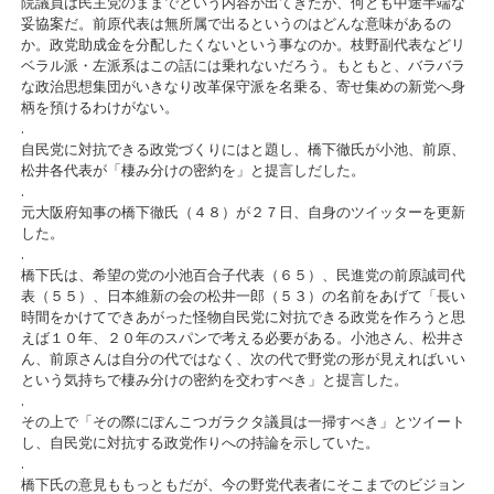
院議員は民主党のままでという内容が出てきたが、何とも中途半端な
妥協案だ。前原代表は無所属で出るというのはどんな意味があるの
か。政党助成金を分配したくないという事なのか。枝野副代表などリ
ベラル派・左派系はこの話には乗れないだろう。もともと、バラバラ
な政治思想集団がいきなり改革保守派を名乗る、寄せ集めの新党へ身
柄を預けるわけがない。
.
自民党に対抗できる政党づくりにはと題し、橋下徹氏が小池、前原、
松井各代表が「棲み分けの密約を」と提言しだした。
.
元大阪府知事の橋下徹氏（４８）が２７日、自身のツイッターを更新
した。
.
橋下氏は、希望の党の小池百合子代表（６５）、民進党の前原誠司代
表（５５）、日本維新の会の松井一郎（５３）の名前をあげて「長い
時間をかけてできあがった怪物自民党に対抗できる政党を作ろうと思
えば１０年、２０年のスパンで考える必要がある。小池さん、松井さ
ん、前原さんは自分の代ではなく、次の代で野党の形が見えればいい
という気持ちで棲み分けの密約を交わすべき」と提言した。
.
その上で「その際にぽんこつガラクタ議員は一掃すべき」とツイート
し、自民党に対抗する政党作りへの持論を示していた。
.
橋下氏の意見ももっともだが、今の野党代表者にそこまでのビジョン