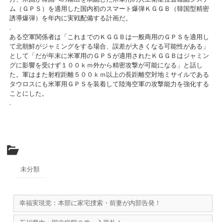
ム（ＧＰＳ）を適用した国内初のスマート爆弾ＫＧＧＢ（韓国型精密
誘導爆弾）を年内に実戦配備する計画だ。
.
ある空軍関係者は「これまでのＫＧＧＢは一般商用のＧＰＳを適用し
て北朝鮮がジャミングをする場合、誤差が大きくなる可能性がある」
として「だが年末に米軍用のＧＰＳが適用されたＫＧＧＢはジャミン
グに影響を受けず１００ｋｍ外から精密攻撃が可能になる」と話し
た。軍はまた射程距離５００ｋｍ以上の長距離空対地ミサイルである
タウロスにも米軍用ＧＰＳを装着して陸海空軍の攻撃能力を強化する
ことにした。
.
未分類
幸福実現党：本部に家宅捜索・前妻が内部告発！