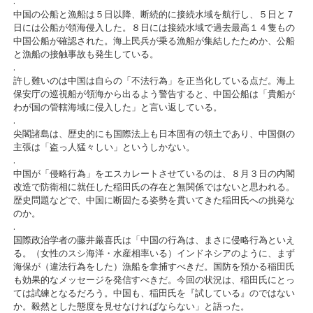
.
中国の公船と漁船は５日以降、断続的に接続水域を航行し、５日と７
日には公船が領海侵入した。８日には接続水域で過去最高１４隻もの
中国公船が確認された。海上民兵が乗る漁船が集結したためか、公船
と漁船の接触事故も発生している。
.
許し難いのは中国は自らの「不法行為」を正当化している点だ。海上
保安庁の巡視船が領海から出るよう警告すると、中国公船は「貴船が
わが国の管轄海域に侵入した」と言い返している。
.
尖閣諸島は、歴史的にも国際法上も日本固有の領土であり、中国側の
主張は「盗っ人猛々しい」というしかない。
.
中国が「侵略行為」をエスカレートさせているのは、８月３日の内閣
改造で防衛相に就任した稲田氏の存在と無関係ではないと思われる。
歴史問題などで、中国に断固たる姿勢を貫いてきた稲田氏への挑発な
のか。
.
国際政治学者の藤井厳喜氏は「中国の行為は、まさに侵略行為といえ
る。（女性のスシ海洋・水産相率いる）インドネシアのように、まず
海保が（違法行為をした）漁船を拿捕すべきだ。国防を預かる稲田氏
も効果的なメッセージを発信すべきだ。今回の状況は、稲田氏にとっ
ては試練となるだろう。中国も、稲田氏を『試している』のではない
か。毅然とした態度を見せなければならない」と語った。