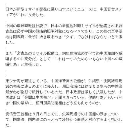
.
日本が新型ミサイル開発に乗り出すというニュースに、中国官営メデ
ィアがこれに反発した。
.
中国の環球時報は社説で、日本の新型地対艦ミサイルが配備される宮
古島は必ず中国の戦略的照準対象になるべきであり、この島の軍事基
地は開戦時に最初に抜き取るべき「クギ」でなければならないと主張
した。
.
また「宮古島のミサイル配備は、釣魚島海域のすべての中国船舶を威
嚇するのに充分だ」として「これは一寸のためらいもない中国への威
嚇行為」と主張した。
.
.
東シナ海が緊迫している。中国海警局の公船が、沖縄県・尖閣諸島周
辺の領海に連日のように侵入し、周辺海域には約３００隻もの中国漁
船がわが物顔で航行しているのだ。日本政府は厳しく抗議したが、中
国政府は「尖閣は中国領だ」と開き直っている。侵略行為ともいうべ
き中国の暴挙に、稲田朋美防衛相はどう立ち向かうのか。
.
安倍晋三首相は８月８日までに、尖閣周辺での中国船の動きについ
て、国際法、国内法にのっとって冷静かつ毅然と対応するよう指示し
た。