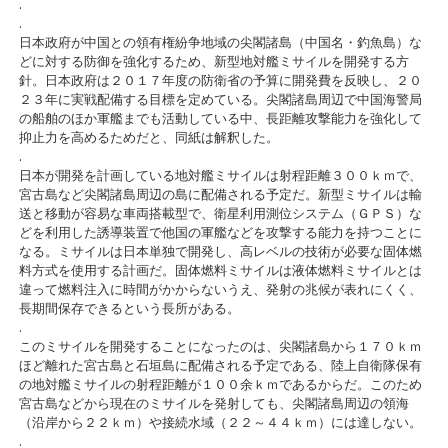
.
.
日本政府が中国との領有権紛争地域の尖閣諸島（中国名・釣魚島）な
どに対する防御を強化するため、新型地対艦ミサイルを開発する方
針。日本政府は２０１７年度の防衛省の予算に開発費を反映し、２０
２３年に実戦配備する目標を定めている。尖閣諸島周辺で中国海警局
の船舶のほか軍艦までも活動している中、長距離攻撃能力を強化して
抑止力を高めるためだと、同紙は解釈した。
.
日本が開発を計画している地対艦ミサイルは射程距離３００ｋｍで、
宮古島など尖閣諸島周辺の島に配備される予定だ。新型ミサイルは輸
送と移動が容易な車両搭載型で、衛星利用測位システム（ＧＰＳ）な
どを利用した誘導装置で他国の軍艦などを攻撃する能力を持つことに
なる。ミサイルは日本単独で開発し、高レベルの技術が必要な固体燃
料方式を使用する計画だ。固体燃料ミサイルは液体燃料ミサイルとは
違って燃料注入に時間がかからないうえ、発射の兆候が表れにくく、
長期間保存できるという長所がある。
.
このミサイルを開発することになったのは、尖閣諸島から１７０ｋｍ
ほど離れた宮古島と石垣島に配備される予定である、陸上自衛隊保有
の地対艦ミサイルの射程距離が１００余ｋｍであるからだ。このため
宮古島などから現在のミサイルを発射しても、尖閣諸島周辺の領海
（沿岸から２２ｋｍ）や接続水域（２２～４４ｋｍ）には達しない。
.