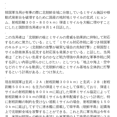
.
.
韓国軍当局が有事の際に北朝鮮全域に分散しているミサイル施設や移
動式発射台を破壊するために国産の地対地ミサイルの玄武（ヒョン
ム、射程距離３００～８００ｋｍ）弾道ミサイルを大幅に増やすこと
にしたと国防部当局者が８月１４日話した。
.
この当局者は「北朝鮮の核とミサイルの脅威を効果的に抑制して対応
するために努力している」として「ミサイル対応作戦に基づき韓国軍
のキルチェーン（北朝鮮の攻撃が確実な場合の先制打撃）と韓国型ミ
サイル防衛体系を拡充する対応策を発展させている」と話した。当局
者は「どれぐらい生産するのかなど戦力増強や具体的な軍事作戦に関
する詳しい内容は明らかにしがたい」としつつも「地上や海上・空中
などのミサイルを動員して北朝鮮の核とミサイル基地を立体的に打撃
するという計画がある」とつけ加えた。
.
現在韓国軍は玄武－２Ａ（射程距離３００ｋｍ）と玄武－２Ｂ（射程
距離５００ｋｍ）を主力の弾道ミサイルとして保有しており、弾道ミ
サイルの射程距離を８００ｋｍに延ばした韓米ミサイル協定によって
射程距離８００ｋｍの弾道ミサイルを来年配備するという計画だ。特
に射程距離の制約を受けない巡航ミサイルの場合、射程距離を１５０
０ｋｍに延ばしてすでに潜水艦に搭載して韓半島（朝鮮半島）近隣海
上で北朝鮮全域を攻撃することができる。これと共に軍当局は今年６
月、米国が韓国への輸出を承認した米軍用の人工衛星位置確認システ