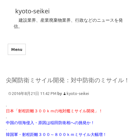
kyoto-seikei
建設業界、産業廃棄物業界、行政などのニュースを発
信。
Menu
尖閣防衛ミサイル開発：対中防衛のミサイル！
2016年8月21日 11:42 PM
by
kyoto-seikei
.
日本「射程距離３００ｋｍの地対艦ミサイル開発」！
.
中国の領海侵入・原因は稲田防衛相への挑発か！
.
韓国軍・射程距離３００～８００ｋｍミサイル大幅増！